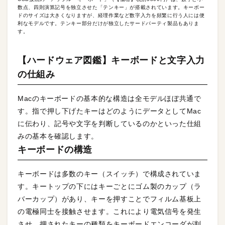
数点、四則演算記号を独立させた「テンキー」が搭載されています。キーボー
ドのサイズは大きくなりますが、経理作業など数字入力を頻繁に行う人には便
利なモデルです。テンキー部分だけが独立したサードパーティ製品もありま
す。
【ハードウェア図鑑】キーボードと文字入力
の仕組み
Macのキーボードの基本的な構造は全モデルほぼ共通で
す。指で押し下げたキーはどのようにデータとしてMac
に伝わり、記号や文字を判断しているのかといった仕組
みの基本を確認します。
キーボードの構造
キーボードは多数のキー（スイッチ）で構成されていま
す。キートップの下にはキーごとにゴム製のカップ（ラ
バーカップ）があり、キーを押すことでフィルム基板上
の電極同士を接触させます。これにより電気信号を発生
させ、押されたキーの種類をキーボードエンコーダが判