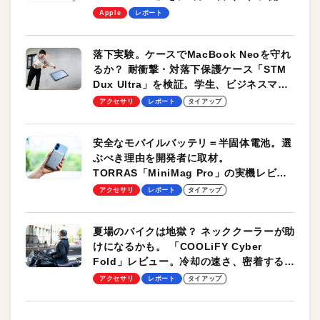
します！
Apple
レポート
落下実験。ケースでMacBook Neoを守れ
るか？ 耐衝撃・対落下保護ケース「STM
Dux Ultra」を検証。学生、ビジネスマン
のモバイルユースに最適！
アクセサリ
レポート
タイアップ
安全なモバイルバッテリ＝半固体電池。選
ぶべき理由を開発者に取材。
TORRAS「MiniMag Pro」の実機レビュ
ーも
アクセサリ
レポート
タイアップ
夏場のバイクは地獄？ ネッククーラーが助
けになるかも。 「COOLiFY Cyber
Fold」レビュー。冷却の速さ、密着する冷
却プレート、シンプルな操作性がグッド！
アクセサリ
レポート
タイアップ