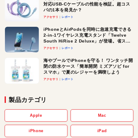
対応USB-Cケーブルの性能を検証。超コス
パの1本を発見か？
アクセサリ
レポート
iPhoneとAirPodsを同時に急速充電できる
2-in-1ワイヤレス充電スタンド「Twelve
South HiRise 2 Deluxe」が登場。省スペ
ースでおしゃれに充電したい人にオスス
アクセサリ
レポート
メ！
海やプールでiPhoneを守る！ ワンタッチ開
閉の防水ケース「簡単開閉 ミズアソビ for
スマホ」で夏のレジャーを満喫しよう
アクセサリ
レポート
製品カテゴリ
Apple
Mac
iPhone
iPad