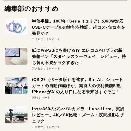
編集部のおすすめ
半信半疑。100均・Seria（セリア）の60W対応
USB-Cケーブルの性能を検証。超コスパの1本を
発見か？
アクセサリ
レポート
紙にもiPadにも書ける!? エレコム×ゼブラの新
発想ペン「スタイラスツーウェイ」レビュー。持
ち替え不要がラクすぎた！
アクセサリ
レポート
iOS 27（ベータ版）を試す。Siri AI、ショート
カットの自動作成ほか、期待大の便利機能5選。
iPhoneがAIの入り口になる未来はすぐそこ！
OS
レポート
Insta360のジンバルカメラ「Luna Ultra」実践
レビュー。4K／8K比較・ズーム・夜間撮影をチ
ェック
アクセサリ
レポート