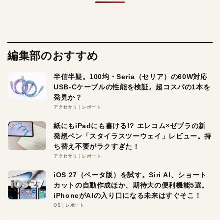
編集部のおすすめ
半信半疑。100均・Seria（セリア）の60W対応
USB-Cケーブルの性能を検証。超コスパの1本を
発見か？
アクセサリ
レポート
紙にもiPadにも書ける!? エレコム×ゼブラの新
発想ペン「スタイラスツーウェイ」レビュー。持
ち替え不要がラクすぎた！
アクセサリ
レポート
iOS 27（ベータ版）を試す。Siri AI、ショート
カットの自動作成ほか、期待大の便利機能5選。
iPhoneがAIの入り口になる未来はすぐそこ！
OS
レポート