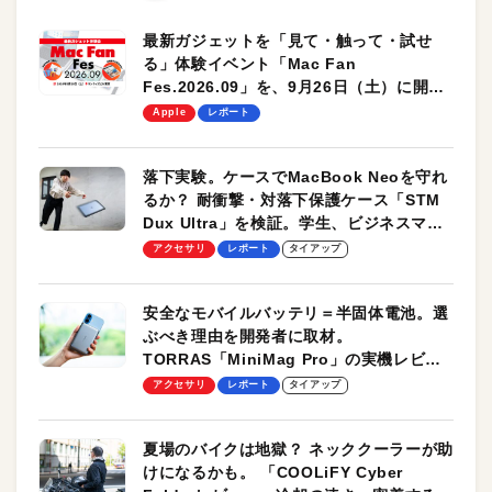
最新ガジェットを「見て・触って・試せ
る」体験イベント「Mac Fan
Fes.2026.09」を、9月26日（土）に開催
します！
Apple
レポート
落下実験。ケースでMacBook Neoを守れ
るか？ 耐衝撃・対落下保護ケース「STM
Dux Ultra」を検証。学生、ビジネスマン
のモバイルユースに最適！
アクセサリ
レポート
タイアップ
安全なモバイルバッテリ＝半固体電池。選
ぶべき理由を開発者に取材。
TORRAS「MiniMag Pro」の実機レビュ
ーも
アクセサリ
レポート
タイアップ
夏場のバイクは地獄？ ネッククーラーが助
けになるかも。 「COOLiFY Cyber