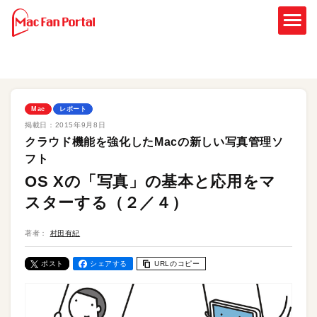
Mac
レポート
掲載日：
2015年9月8日
クラウド機能を強化したMacの新しい写真管理ソ
フト
OS Xの「写真」の基本と応用をマ
スターする（２／４）
著者：
村田有紀
ポスト
シェアする
URLのコピー