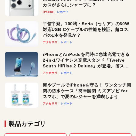
カスがさらにシャープに？
iPhone
レポート
半信半疑。100均・Seria（セリア）の60W
対応USB-Cケーブルの性能を検証。超コス
パの1本を発見か？
アクセサリ
レポート
iPhoneとAirPodsを同時に急速充電できる
2-in-1ワイヤレス充電スタンド「Twelve
South HiRise 2 Deluxe」が登場。省スペ
ースでおしゃれに充電したい人にオスス
アクセサリ
レポート
メ！
海やプールでiPhoneを守る！ ワンタッチ開
閉の防水ケース「簡単開閉 ミズアソビ for
スマホ」で夏のレジャーを満喫しよう
アクセサリ
レポート
製品カテゴリ