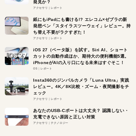
発見か？
アクセサリ
レポート
紙にもiPadにも書ける!? エレコム×ゼブラの新
発想ペン「スタイラスツーウェイ」レビュー。持
ち替え不要がラクすぎた！
アクセサリ
レポート
iOS 27（ベータ版）を試す。Siri AI、ショート
カットの自動作成ほか、期待大の便利機能5選。
iPhoneがAIの入り口になる未来はすぐそこ！
OS
レポート
Insta360のジンバルカメラ「Luna Ultra」実践
レビュー。4K／8K比較・ズーム・夜間撮影をチ
ェック
アクセサリ
レポート
あなたのUSB-Cポートは大丈夫？ 認識しない・
充電できない原因と正しい対策
アクセサリ
テクノロジー