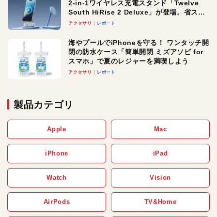
2-in-1ワイヤレス充電スタンド「Twelve
South HiRise 2 Deluxe」が登場。省スペ
ースでおしゃれに充電したい人にオスス
アクセサリ
レポート
メ！
海やプールでiPhoneを守る！ ワンタッチ開
閉の防水ケース「簡単開閉 ミズアソビ for
スマホ」で夏のレジャーを満喫しよう
アクセサリ
レポート
製品カテゴリ
Apple
Mac
iPhone
iPad
Watch
Vision
AirPods
TV&Home