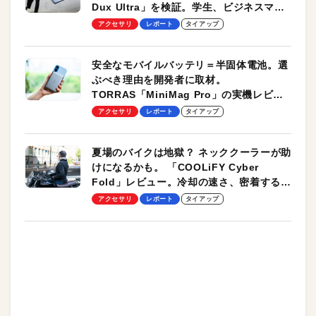
Dux Ultra」を検証。学生、ビジネスマン
のモバイルユースに最適！
アクセサリ
レポート
タイアップ
安全なモバイルバッテリ＝半固体電池。選
ぶべき理由を開発者に取材。
TORRAS「MiniMag Pro」の実機レビュ
ーも
アクセサリ
レポート
タイアップ
夏場のバイクは地獄？ ネッククーラーが助
けになるかも。 「COOLiFY Cyber
Fold」レビュー。冷却の速さ、密着する冷
却プレート、シンプルな操作性がグッド！
アクセサリ
レポート
タイアップ