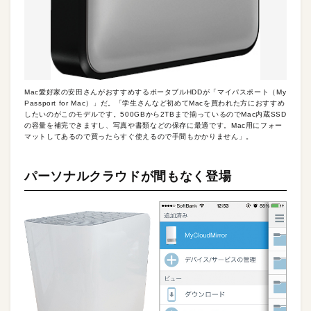
Mac愛好家の安田さんがおすすめするポータブルHDDが「マイパスポート（My
Passport for Mac）」だ。「学生さんなど初めてMacを買われた方におすすめ
したいのがこのモデルです。500GBから2TBまで揃っているのでMac内蔵SSD
の容量を補完できますし、写真や書類などの保存に最適です。Mac用にフォー
マットしてあるので買ったらすぐ使えるので手間もかかりません」。
パーソナルクラウドが間もなく登場