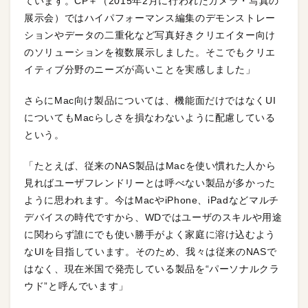
ています。CP＋（2015年2月に行われたカメラ・写真の
展示会）ではハイパフォーマンス編集のデモンストレー
ションやデータの二重化など写真好きクリエイター向け
のソリューションを複数展示しました。そこでもクリエ
イティブ分野のニーズが高いことを実感しました」
さらにMac向け製品については、機能面だけではなくUI
についてもMacらしさを損なわないように配慮している
という。
「たとえば、従来のNAS製品はMacを使い慣れた人から
見ればユーザフレンドリーとは呼べない製品が多かった
ように思われます。今はMacやiPhone、iPadなどマルチ
デバイスの時代ですから、WDではユーザのスキルや用途
に関わらず誰にでも使い勝手がよく家庭に溶け込むよう
なUIを目指しています。そのため、我々は従来のNASで
はなく、現在米国で発売している製品を“パーソナルクラ
ウド”と呼んでいます」