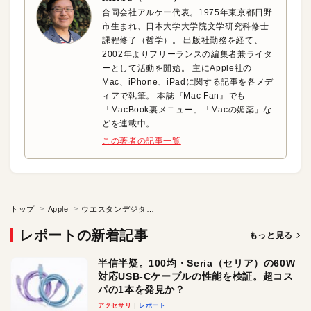
合同会社アルケー代表。1975年東京都日野
市生まれ、日本大学大学院文学研究科修士
課程修了（哲学）。 出版社勤務を経て、
2002年よりフリーランスの編集者兼ライタ
ーとして活動を開始。 主にApple社の
Mac、iPhone、iPadに関する記事を各メデ
ィアで執筆。 本誌『Mac Fan』でも
「MacBook裏メニュー」「Macの媚薬」な
どを連載中。
この著者の記事一覧
トップ
Apple
ウエスタンデジタルで働く安田さんを訪ねる
レポートの新着記事
もっと見る
半信半疑。100均・Seria（セリア）の60W
対応USB-Cケーブルの性能を検証。超コス
パの1本を発見か？
アクセサリ
レポート