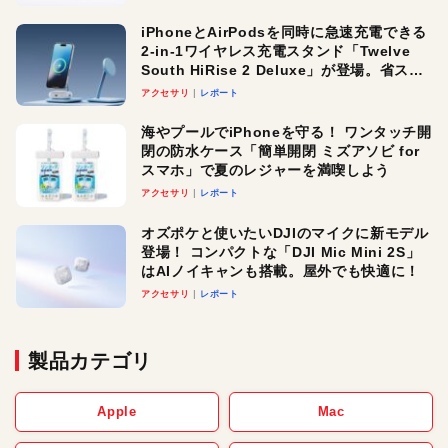
iPhoneとAirPodsを同時に急速充電できる
2-in-1ワイヤレス充電スタンド「Twelve
South HiRise 2 Deluxe」が登場。省スペ
ースでおしゃれに充電したい人にオスス
アクセサリ
レポート
メ！
海やプールでiPhoneを守る！ ワンタッチ開
閉の防水ケース「簡単開閉 ミズアソビ for
スマホ」で夏のレジャーを満喫しよう
アクセサリ
レポート
オズポケと使いたいDJIのマイクに新モデル
登場！ コンパクトな「DJI Mic Mini 2S」
はAIノイキャンも搭載。屋外でも快適に！
アクセサリ
レポート
製品カテゴリ
Apple
Mac