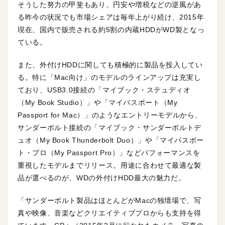
そうした努力の甲斐もあり、円安や増税などの逆風があ
る昨今の状況でも市場シェアは毎年上がり続け、2015年
現在、国内で販売される約5割の内蔵HDDがWD製となっ
ている。
また、外付けHDDに関しても積極的に製品を投入してい
る。特に「Mac向け」のモデルのラインアップは充実し
ており、USB3.0接続の「マイブック・ステュディオ
（My Book Studio）」や「マイパスポート（My
Passport for Mac）」のようなエントリーモデルから、
サンダーボルト接続の「マイブック・サンダーボルトデ
ュオ（My Book Thunderbolt Duo）」や「マイパスポー
ト・プロ（My Passport Pro）」などパフォーマンスを
重視したモデルまでリリース。用途に合わせて最適な製
品が選べるのが、WDの外付けHDD最大の魅力だ。
「サンダーボルト製品はほとんどがMacの独壇場で、写
真や映像、音楽などクリエイティブプロからも支持を得