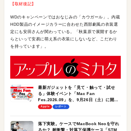
【取材後記】
WDのキャンペーンではおなじみの「カウガール」。内蔵
HDD製品のイメージカラーに合わせた西部劇風の衣装選
定にも安田さんが関わっている。「秋葉原で展開するか
らといって安易に萌え系の衣装にしないなど、こだわり
を持っています」。
最新ガジェットを「見て・触って・試せ
る」体験イベント「Mac Fan
Fes.2026.09」を、9月26日（土）に開催
します！
Apple
レポート
落下実験。ケースでMacBook Neoを守れ
るか？ 耐衝撃・対落下保護ケース「STM