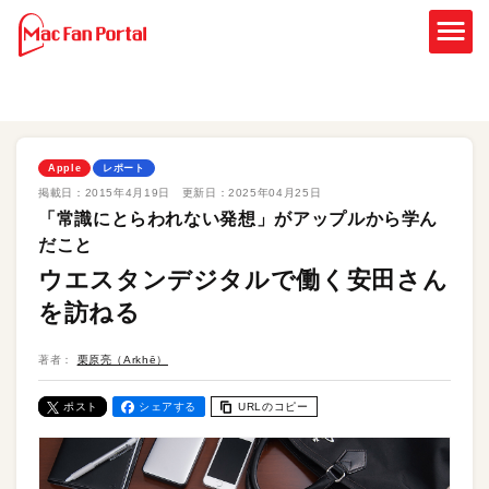
Apple
レポート
掲載日：
2015年4月19日
更新日：
2025年04月25日
「常識にとらわれない発想」がアップルから学ん
だこと
ウエスタンデジタルで働く安田さん
を訪ねる
著者：
栗原亮（Arkhē）
ポスト
シェアする
URLのコピー