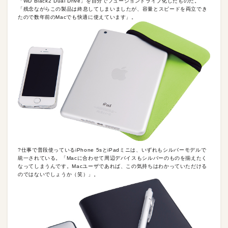
「WD Black2 Dual Drive」を自分でフュージョンドライブ化したものだ。
「残念ながらこの製品は終息してしまいましたが、容量とスピードを両立でき
たので数年前のMacでも快適に使えています」。
?仕事で普段使っているiPhone 5sとiPadミニは、いずれもシルバーモデルで
統一されている。「Macに合わせて周辺デバイスもシルバーのものを揃えたく
なってしまうんです。Macユーザであれば、この気持ちはわかっていただける
のではないでしょうか（笑）」。