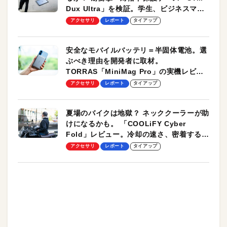
Dux Ultra」を検証。学生、ビジネスマン
のモバイルユースに最適！
アクセサリ
レポート
タイアップ
安全なモバイルバッテリ＝半固体電池。選
ぶべき理由を開発者に取材。
TORRAS「MiniMag Pro」の実機レビュ
ーも
アクセサリ
レポート
タイアップ
夏場のバイクは地獄？ ネッククーラーが助
けになるかも。 「COOLiFY Cyber
Fold」レビュー。冷却の速さ、密着する冷
却プレート、シンプルな操作性がグッド！
アクセサリ
レポート
タイアップ