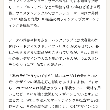
ティングマネージャー。サーバ製品に関する知識を活か
し、アップルジャパンなどの勤務を経て3年ほど前より現
職。ウエスタンデジタルではコンシューマー向けの外付
けHDD製品と内蔵HDD製品の両ラインアップのマーケテ
ィングを統括する。
データの保存や持ち歩き、バックアップには大容量の外
付けハードディスクドライブ（HDD）が欠かせない。各
社からさまざまな製品が発売されているが、Macと親和
性の高いデザインで人気を集めているのが、ウエスタン
デジタル（以下、WD）の製品だ。
「私自身がそうなのですが、Macユーザは自分のMacと
近いデザインの製品を好む傾向がありますよね。ですか
ら、WDのMac向け製品はラウンド形状やアルミ素材を用
いるなど、Macを強く意識してデザインしています」と
語るのは、WD日本法人でマーケティングを担当する安田
伸幸さん。その経歴を詳しく聞くと、なぜデザインにつ