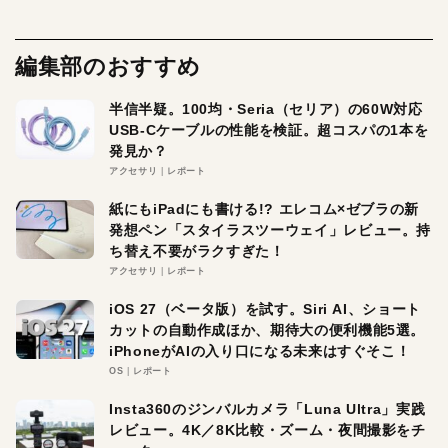
編集部のおすすめ
半信半疑。100均・Seria（セリア）の60W対応
USB-Cケーブルの性能を検証。超コスパの1本を
発見か？
アクセサリ
レポート
紙にもiPadにも書ける!? エレコム×ゼブラの新
発想ペン「スタイラスツーウェイ」レビュー。持
ち替え不要がラクすぎた！
アクセサリ
レポート
iOS 27（ベータ版）を試す。Siri AI、ショート
カットの自動作成ほか、期待大の便利機能5選。
iPhoneがAIの入り口になる未来はすぐそこ！
OS
レポート
Insta360のジンバルカメラ「Luna Ultra」実践
レビュー。4K／8K比較・ズーム・夜間撮影をチ