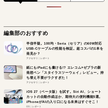
編集部のおすすめ
半信半疑。100均・Seria（セリア）の60W対応
USB-Cケーブルの性能を検証。超コスパの1本を
発見か？
アクセサリ
レポート
紙にもiPadにも書ける!? エレコム×ゼブラの新
発想ペン「スタイラスツーウェイ」レビュー。持
ち替え不要がラクすぎた！
アクセサリ
レポート
iOS 27（ベータ版）を試す。Siri AI、ショート
カットの自動作成ほか、期待大の便利機能5選。
iPhoneがAIの入り口になる未来はすぐそこ！
OS
レポート