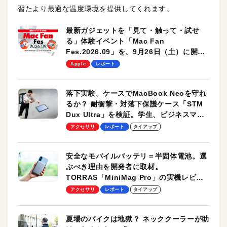
習たより最適な温度環境を提供してくれます。
最新ガジェットを「見て・触って・試せ
る」体験イベント「Mac Fan
Fes.2026.09」を、9月26日（土）に開催
します！
Apple
レポート
落下実験。ケースでMacBook Neoを守れ
るか？ 耐衝撃・対落下保護ケース「STM
Dux Ultra」を検証。学生、ビジネスマン
のモバイルユースに最適！
アクセサリ
レポート
タイアップ
安全なモバイルバッテリ＝半固体電池。選
ぶべき理由を開発者に取材。
TORRAS「MiniMag Pro」の実機レビュ
ーも
アクセサリ
レポート
タイアップ
夏場のバイクは地獄？ ネッククーラーが助