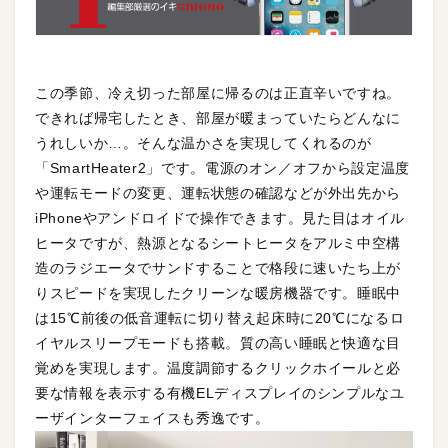
この季節、冷え切った部屋に帰るのは正直辛いですね。
できれば帰宅したとき、部屋が暖まっていたらどんなに
うれしいか…。そんな温かさを実現してくれるのが
「SmartHeater2」です。電源のオン／オフから設定温度
や運転モードの変更、運転状態の確認などが外出先から
iPhoneやアンドロイドで操作できます。見た目はオイル
ヒータですが、熱源となるシートヒータをアルミ中空構
造のラジエータでサンドすることで格段に速いたち上が
りスピードを実現したクリーンな暖房機器です。睡眠中
は15℃前後の低音運転に切り替え起床時に20℃になるロ
イヤルスリープモードも搭載。質の高い睡眠と快適な目
覚めを実現します。温度調節するクリックホイールと必
要な情報を表示する有機ELディスプレイのシンプルなユ
ーザインターフェイスも秀逸です。