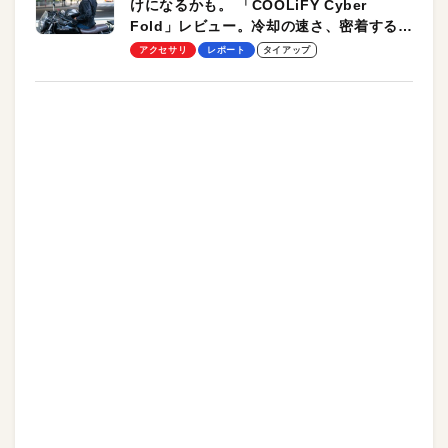
けになるかも。 「COOLiFY Cyber
Fold」レビュー。冷却の速さ、密着する冷
却プレート、シンプルな操作性がグッド！
アクセサリ
レポート
タイアップ