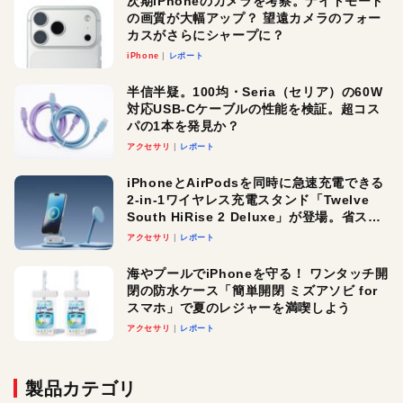
次期iPhoneのカメラを考察。ナイトモード
の画質が大幅アップ？ 望遠カメラのフォー
カスがさらにシャープに？
iPhone
レポート
半信半疑。100均・Seria（セリア）の60W
対応USB-Cケーブルの性能を検証。超コス
パの1本を発見か？
アクセサリ
レポート
iPhoneとAirPodsを同時に急速充電できる
2-in-1ワイヤレス充電スタンド「Twelve
South HiRise 2 Deluxe」が登場。省スペ
ースでおしゃれに充電したい人にオスス
アクセサリ
レポート
メ！
海やプールでiPhoneを守る！ ワンタッチ開
閉の防水ケース「簡単開閉 ミズアソビ for
スマホ」で夏のレジャーを満喫しよう
アクセサリ
レポート
製品カテゴリ