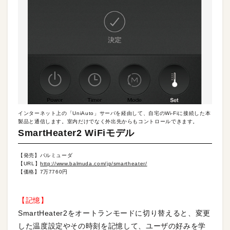
インターネット上の「UniAuto」サーバを経由して、自宅のWi-Fiに接続した本
製品と通信します。室内だけでなく外出先からもコントロールできます。
SmartHeater2 WiFiモデル
【発売】バルミューダ
【URL】
http://www.balmuda.com/jp/smartheater/
【価格】7万7760円
【記憶】
SmartHeater2をオートランモードに切り替えると、変更
した温度設定やその時刻を記憶して、ユーザの好みを学