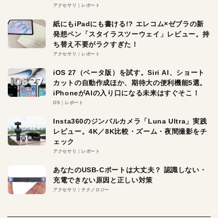
アクセサリ
レポート
紙にもiPadにも書ける!? エレコム×ゼブラの新
発想ペン「スタイラスツーウェイ」レビュー。持
ち替え不要がラクすぎた！
アクセサリ
レポート
iOS 27（ベータ版）を試す。Siri AI、ショート
カットの自動作成ほか、期待大の便利機能5選。
iPhoneがAIの入り口になる未来はすぐそこ！
OS
レポート
Insta360のジンバルカメラ「Luna Ultra」実践
レビュー。4K／8K比較・ズーム・夜間撮影をチ
ェック
アクセサリ
レポート
あなたのUSB-Cポートは大丈夫？ 認識しない・
充電できない原因と正しい対策
アクセサリ
テクノロジー