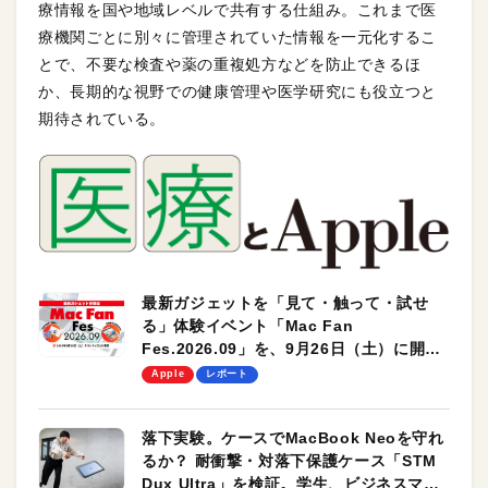
療情報を国や地域レベルで共有する仕組み。これまで医
療機関ごとに別々に管理されていた情報を一元化するこ
とで、不要な検査や薬の重複処方などを防止できるほ
か、長期的な視野での健康管理や医学研究にも役立つと
期待されている。
最新ガジェットを「見て・触って・試せ
る」体験イベント「Mac Fan
Fes.2026.09」を、9月26日（土）に開催
します！
Apple
レポート
落下実験。ケースでMacBook Neoを守れ
るか？ 耐衝撃・対落下保護ケース「STM
Dux Ultra」を検証。学生、ビジネスマン