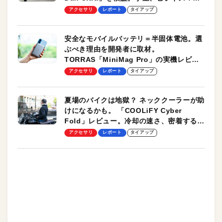
のモバイルユースに最適！
アクセサリ
レポート
タイアップ
安全なモバイルバッテリ＝半固体電池。選
ぶべき理由を開発者に取材。
TORRAS「MiniMag Pro」の実機レビュ
ーも
アクセサリ
レポート
タイアップ
夏場のバイクは地獄？ ネッククーラーが助
けになるかも。 「COOLiFY Cyber
Fold」レビュー。冷却の速さ、密着する冷
却プレート、シンプルな操作性がグッド！
アクセサリ
レポート
タイアップ