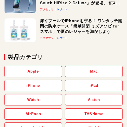
South HiRise 2 Deluxe」が登場。省スペ
ースでおしゃれに充電したい人にオスス
アクセサリ
レポート
メ！
海やプールでiPhoneを守る！ ワンタッチ開
閉の防水ケース「簡単開閉 ミズアソビ for
スマホ」で夏のレジャーを満喫しよう
アクセサリ
レポート
製品カテゴリ
Apple
Mac
iPhone
iPad
Watch
Vision
AirPods
TV&Home