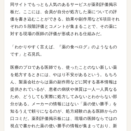
同サイトでもっとも人気のあるサービスが薬剤評価掲示
板だ。ここには、会員が自分が処方した薬についての評
価を書き込むことができる。効果や副作用など6項目それ
ぞれの５段階評価とコメントが集まることで、その薬に
対する現場の医師の評価が形成される仕組みだ。
「わかりやすく言えば、『薬の食べログ』のようなもの
です」と石見氏。
医療のプロである医師でも、使ったことのない新しい薬
を処方するときには、やはり不安があるという。もちろ
ん、製薬会社からは薬の副作用などに関する基本情報は
提供されているが、患者の病状や体質は一人一人異なる
ため、どうしても実際に処方してみないとわからない部
分がある。メーカーの情報にはない「薬の使い勝手」を
知るうえで頼りになるのが、処方経験のある医師からの
口コミだ。薬剤評価掲示板には、現場の医師ならではの
視点で書かれた薬の使い勝手の情報が集まっており、新