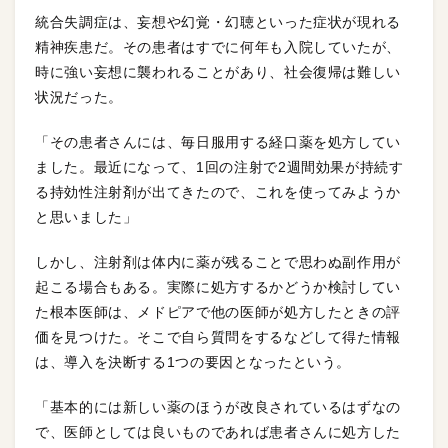
統合失調症は、妄想や幻覚・幻聴といった症状が現れる
精神疾患だ。その患者はすでに何年も入院していたが、
時に強い妄想に襲われることがあり、社会復帰は難しい
状況だった。
「その患者さんには、毎日服用する経口薬を処方してい
ました。最近になって、1回の注射で2週間効果が持続す
る持効性注射剤が出てきたので、これを使ってみようか
と思いました」
しかし、注射剤は体内に薬が残ることで思わぬ副作用が
起こる場合もある。実際に処方するかどうか検討してい
た根本医師は、メドピアで他の医師が処方したときの評
価を見つけた。そこで自ら質問をするなどして得た情報
は、導入を決断する1つの要因となったという。
「基本的には新しい薬のほうが改良されているはずなの
で、医師としては良いものであれば患者さんに処方した