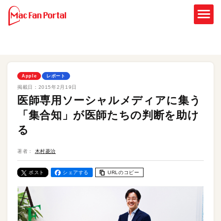
Apple
レポート
掲載日：
2015年2月19日
医師専用ソーシャルメディアに集う
「集合知」が医師たちの判断を助け
る
著者：
木村菱治
ポスト
シェアする
URLのコピー