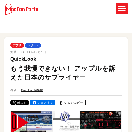
アプリ
レポート
掲載日：
2014年12月13日
QuickLook
もう我慢できない！ アップルを訴
えた日本のサプライヤー
著者：
Mac Fan編集部
ポスト
シェアする
URLのコピー