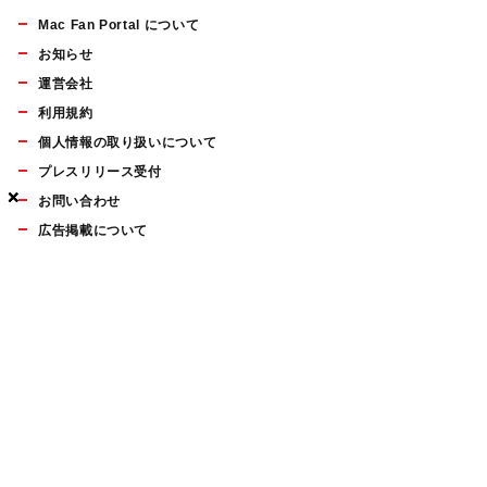
Mac Fan Portal について
お知らせ
運営会社
利用規約
個人情報の取り扱いについて
プレスリリース受付
×
×
×
お問い合わせ
広告掲載について
マイナビBOOKS
Mac Fan Portalの人気記事ランキングやおすすめ記事、編集部
員によるコラムなどをまとめたメールマガジンを毎週金曜日に
配信します。お気軽にご登録ください。
Mac Fan メールマガジン