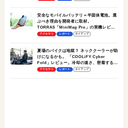
安全なモバイルバッテリ＝半固体電池。選
ぶべき理由を開発者に取材。
TORRAS「MiniMag Pro」の実機レビュ
ーも
アクセサリ
レポート
タイアップ
夏場のバイクは地獄？ ネッククーラーが助
けになるかも。 「COOLiFY Cyber
Fold」レビュー。冷却の速さ、密着する冷
却プレート、シンプルな操作性がグッド！
アクセサリ
レポート
タイアップ