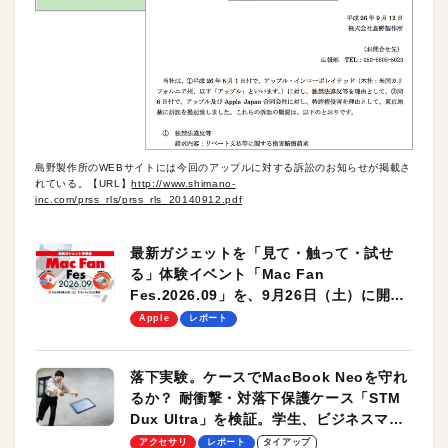
島野製作所のWEBサイトには今回のアップルに対する訴訟のお知らせが掲載さ
れている。【URL】
http://www.shimano-
inc.com/prss_rls/prss_rls_20140912.pdf
最新ガジェットを「見て・触って・試せ
る」体験イベント「Mac Fan
Fes.2026.09」を、9月26日（土）に開催
します！
Apple
レポート
落下実験。ケースでMacBook Neoを守れ
るか？ 耐衝撃・対落下保護ケース「STM
Dux Ultra」を検証。学生、ビジネスマン
のモバイルユースに最適！
アクセサリ
レポート
タイアップ