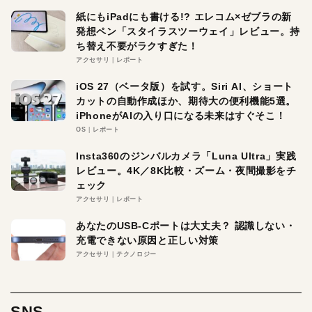
紙にもiPadにも書ける!? エレコム×ゼブラの新
発想ペン「スタイラスツーウェイ」レビュー。持
ち替え不要がラクすぎた！
アクセサリ
レポート
iOS 27（ベータ版）を試す。Siri AI、ショート
カットの自動作成ほか、期待大の便利機能5選。
iPhoneがAIの入り口になる未来はすぐそこ！
OS
レポート
Insta360のジンバルカメラ「Luna Ultra」実践
レビュー。4K／8K比較・ズーム・夜間撮影をチ
ェック
アクセサリ
レポート
あなたのUSB-Cポートは大丈夫？ 認識しない・
充電できない原因と正しい対策
アクセサリ
テクノロジー
SNS