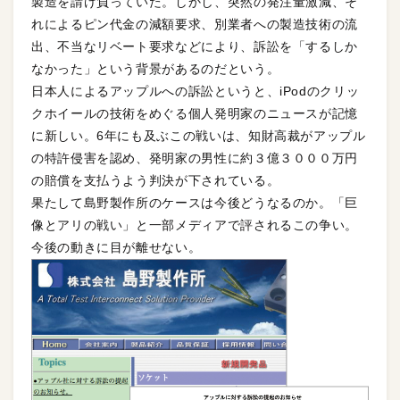
製造を請け負っていた。しかし、突然の発注量激減、そ
れによるピン代金の減額要求、別業者への製造技術の流
出、不当なリベート要求などにより、訴訟を「するしか
なかった」という背景があるのだという。
日本人によるアップルへの訴訟というと、iPodのクリッ
クホイールの技術をめぐる個人発明家のニュースが記憶
に新しい。6年にも及ぶこの戦いは、知財高裁がアップル
の特許侵害を認め、発明家の男性に約３億３０００万円
の賠償を支払うよう判決が下されている。
果たして島野製作所のケースは今後どうなるのか。「巨
像とアリの戦い」と一部メディアで評されるこの争い。
今後の動きに目が離せない。