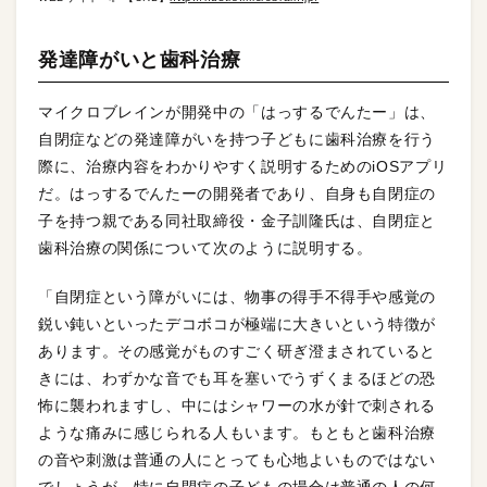
発達障がいと歯科治療
マイクロブレインが開発中の「はっするでんたー」は、
自閉症などの発達障がいを持つ子どもに歯科治療を行う
際に、治療内容をわかりやすく説明するためのiOSアプリ
だ。はっするでんたーの開発者であり、自身も自閉症の
子を持つ親である同社取締役・金子訓隆氏は、自閉症と
歯科治療の関係について次のように説明する。
「自閉症という障がいには、物事の得手不得手や感覚の
鋭い鈍いといったデコボコが極端に大きいという特徴が
あります。その感覚がものすごく研ぎ澄まされていると
きには、わずかな音でも耳を塞いでうずくまるほどの恐
怖に襲われますし、中にはシャワーの水が針で刺される
ような痛みに感じられる人もいます。もともと歯科治療
の音や刺激は普通の人にとっても心地よいものではない