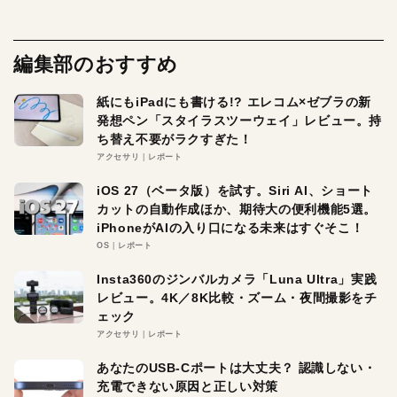
編集部のおすすめ
紙にもiPadにも書ける!? エレコム×ゼブラの新
発想ペン「スタイラスツーウェイ」レビュー。持
ち替え不要がラクすぎた！
アクセサリ
レポート
iOS 27（ベータ版）を試す。Siri AI、ショート
カットの自動作成ほか、期待大の便利機能5選。
iPhoneがAIの入り口になる未来はすぐそこ！
OS
レポート
Insta360のジンバルカメラ「Luna Ultra」実践
レビュー。4K／8K比較・ズーム・夜間撮影をチ
ェック
アクセサリ
レポート
あなたのUSB-Cポートは大丈夫？ 認識しない・
充電できない原因と正しい対策