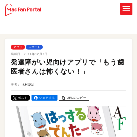
アプリ
レポート
掲載日：
2014年12月7日
発達障がい児向けアプリで「もう歯
医者さんは怖くない！」
著者：
木村菱治
ポスト
シェアする
URLのコピー