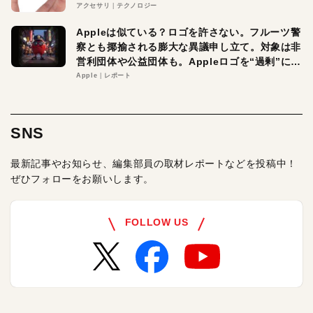
アクセサリ
テクノロジー
Appleは似ている？ロゴを許さない。フルーツ警
察とも揶揄される膨大な異議申し立て。対象は非
営利団体や公益団体も。Appleロゴを“過剰”に守
る理由とは
Apple
レポート
SNS
最新記事やお知らせ、編集部員の取材レポートなどを投稿中！
ぜひフォローをお願いします。
FOLLOW US