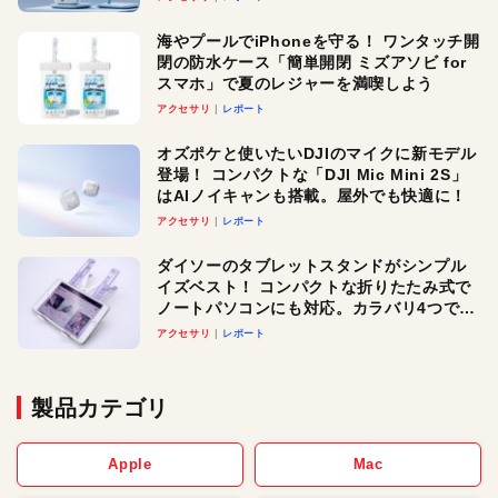
メ！
海やプールでiPhoneを守る！ ワンタッチ開
閉の防水ケース「簡単開閉 ミズアソビ for
スマホ」で夏のレジャーを満喫しよう
アクセサリ
レポート
オズポケと使いたいDJIのマイクに新モデル
登場！ コンパクトな「DJI Mic Mini 2S」
はAIノイキャンも搭載。屋外でも快適に！
アクセサリ
レポート
ダイソーのタブレットスタンドがシンプル
イズベスト！ コンパクトな折りたたみ式で
ノートパソコンにも対応。カラバリ4つで選
べる楽しさも
アクセサリ
レポート
製品カテゴリ
Apple
Mac