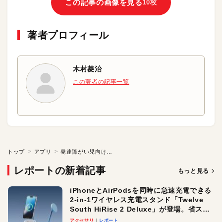
この記事の画像を見る
10枚
著者プロフィール
木村菱治
この著者の記事一覧
トップ
アプリ
発達障がい児向けアプリで「もう歯医者さんは怖くない！」
レポートの新着記事
もっと見る
iPhoneとAirPodsを同時に急速充電できる
2-in-1ワイヤレス充電スタンド「Twelve
South HiRise 2 Deluxe」が登場。省スペ
ースでおしゃれに充電したい人にオスス
アクセサリ
レポート