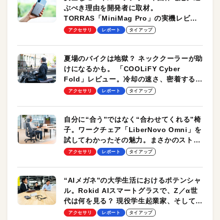
ぶべき理由を開発者に取材。
TORRAS「MiniMag Pro」の実機レビュ
ーも
アクセサリ
レポート
タイアップ
夏場のバイクは地獄？ ネッククーラーが助
けになるかも。 「COOLiFY Cyber
Fold」レビュー。冷却の速さ、密着する冷
却プレート、シンプルな操作性がグッド！
アクセサリ
レポート
タイアップ
自分に“合う”ではなく“合わせてくれる”椅
子。ワークチェア「LiberNovo Omni」を
試してわかったその魅力。まさかのストレ
ッチ機能も搭載
アクセサリ
レポート
タイアップ
“AIメガネ”の大学生活におけるポテンシャ
ル。Rokid AIスマートグラスで、Z／α世
代は何を見る？ 現役学生起業家、そして教
授による体験会レポート【PR】
アクセサリ
レポート
タイアップ