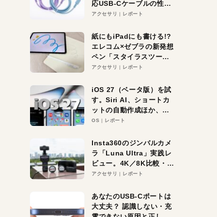
応USB-Cケーブルの性能
を検証。超コスパの1本を
アクセサリ
レポート
発見か？
紙にもiPadにも書ける!?
エレコム×ゼブラの新発想
ペン「スタイラスツーウ
ェイ」レビュー。持ち替
アクセサリ
レポート
え不要がラクすぎた！
iOS 27（ベータ版）を試
す。Siri AI、ショートカ
ットの自動作成ほか、期
待大の便利機能5選。
OS
レポート
iPhoneがAIの入り口にな
る未来はすぐそこ！
Insta360のジンバルカメ
ラ「Luna Ultra」実践レ
ビュー。4K／8K比較・ズ
ーム・夜間撮影をチェッ
アクセサリ
レポート
ク
あなたのUSB-Cポートは
大丈夫？ 認識しない・充
電できない原因と正しい