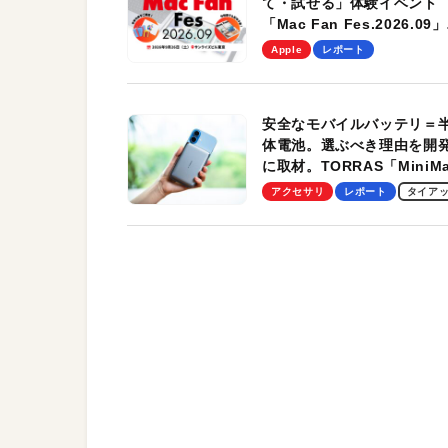
て・試せる」体験イベント
「Mac Fan Fes.2026.09」
を、9月26日（土）に開催
Apple
レポート
す！
安全なモバイルバッテリ＝
体電池。選ぶべき理由を開
に取材。TORRAS「MiniM
Pro」の実機レビューも
アクセサリ
レポート
タイア