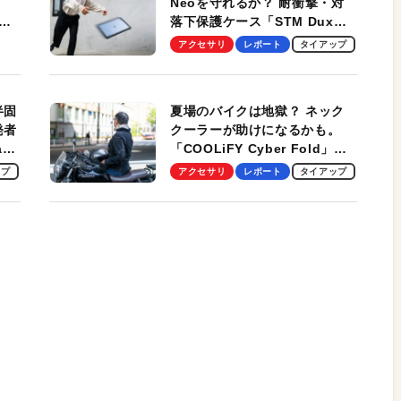
Neoを守れるか？ 耐衝撃・対
落下保護ケース「STM Dux
しま
Ultra」を検証。学生、ビジネ
アクセサリ
レポート
タイアップ
スマンのモバイルユースに最
適！
半固
夏場のバイクは地獄？ ネック
発者
クーラーが助けになるかも。
ag
「COOLiFY Cyber Fold」レ
ビュー。冷却の速さ、密着する
ップ
アクセサリ
レポート
タイアップ
冷却プレート、シンプルな操作
性がグッド！