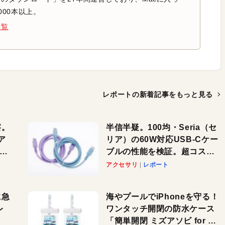
000本以上。
一覧
レポートの新着記事を
もっと見る
察。
半信半疑。100均・Seria（セ
ア
リア）の60W対応USB-Cケー
ーカ
ブルの性能を検証。超コスパ
の1本を発見か？
アクセサリ
レポート
に急
海やプールでiPhoneを守る！
レ
ワンタッチ開閉の防水ケース
「簡単開閉 ミズアソビ for ス