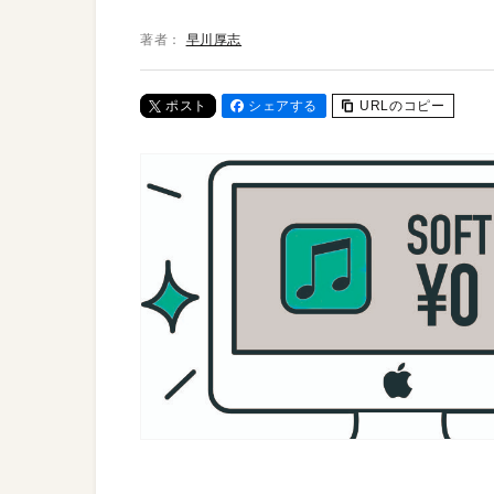
著者：
早川厚志
ポスト
シェアする
URLのコピー