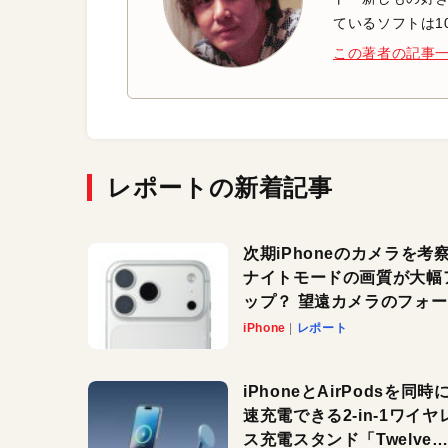
ているソフトは1
この著者の記事
レポートの新着記事
次期iPhoneのカメラを考
ナイトモードの画質が大幅
ップ？ 望遠カメラのフォ
スがさらにシャープに？
iPhone
レポート
iPhoneとAirPodsを同時
速充電できる2-in-1ワイヤ
ス充電スタンド「Twelve