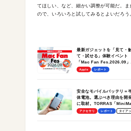
てほしい、など、細かい調整が可能だ。ま
ので、いろいろと試してみるとよいだろう
最新ガジェットを「見て・
て・試せる」体験イベント
「Mac Fan Fes.2026.09」
を、9月26日（土）に開催
Apple
レポート
す！
安全なモバイルバッテリ＝
体電池。選ぶべき理由を開
に取材。TORRAS「MiniM
Pro」の実機レビューも
アクセサリ
レポート
タイア