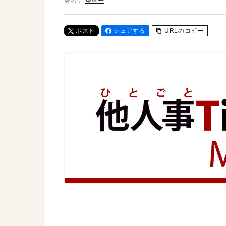
著者：
今淳一
ポスト
シェアする
URLのコピー