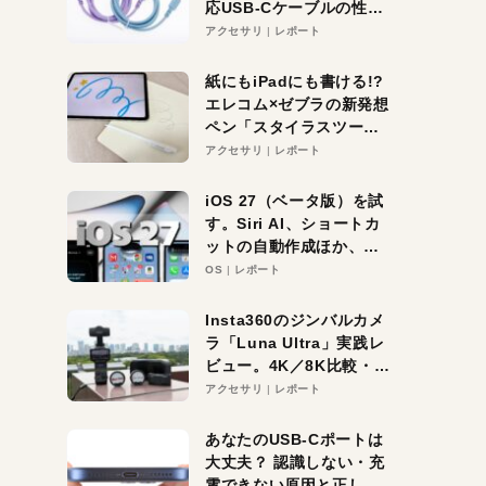
応USB-Cケーブルの性能
を検証。超コスパの1本を
アクセサリ
レポート
発見か？
紙にもiPadにも書ける!?
エレコム×ゼブラの新発想
ペン「スタイラスツーウ
ェイ」レビュー。持ち替
アクセサリ
レポート
え不要がラクすぎた！
iOS 27（ベータ版）を試
す。Siri AI、ショートカ
ットの自動作成ほか、期
待大の便利機能5選。
OS
レポート
iPhoneがAIの入り口にな
る未来はすぐそこ！
Insta360のジンバルカメ
ラ「Luna Ultra」実践レ
ビュー。4K／8K比較・ズ
ーム・夜間撮影をチェッ
アクセサリ
レポート
ク
あなたのUSB-Cポートは
大丈夫？ 認識しない・充
電できない原因と正しい