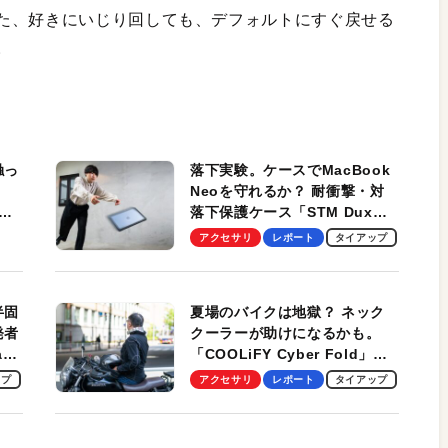
た、好きにいじり回しても、デフォルトにすぐ戻せる
。
触っ
落下実験。ケースでMacBook
Neoを守れるか？ 耐衝撃・対
落下保護ケース「STM Dux
しま
Ultra」を検証。学生、ビジネ
アクセサリ
レポート
タイアップ
スマンのモバイルユースに最
適！
半固
夏場のバイクは地獄？ ネック
発者
クーラーが助けになるかも。
ag
「COOLiFY Cyber Fold」レ
ビュー。冷却の速さ、密着する
ップ
アクセサリ
レポート
タイアップ
冷却プレート、シンプルな操作
性がグッド！