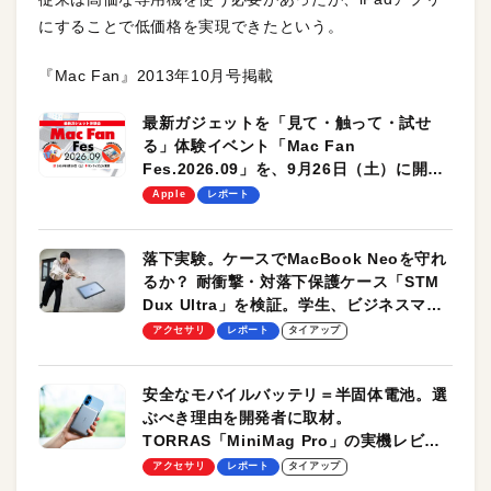
にすることで低価格を実現できたという。
『Mac Fan』2013年10月号掲載
最新ガジェットを「見て・触って・試せ
る」体験イベント「Mac Fan
Fes.2026.09」を、9月26日（土）に開催
します！
Apple
レポート
落下実験。ケースでMacBook Neoを守れ
るか？ 耐衝撃・対落下保護ケース「STM
Dux Ultra」を検証。学生、ビジネスマン
のモバイルユースに最適！
アクセサリ
レポート
タイアップ
安全なモバイルバッテリ＝半固体電池。選
ぶべき理由を開発者に取材。
TORRAS「MiniMag Pro」の実機レビュ
ーも
アクセサリ
レポート
タイアップ