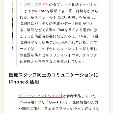
サンワサプライ社
のタブレット収納キャビネッ
トは10台のiPadを収納でき、扉には鍵もかけら
れる。各スロットの下にはUSB端子を装備し、
収納時にバッテリの充電やデータ同期が行え
る。病院などで多数のiPadを導入する場合には
こうした備品も必要になるだろう。16台、32台
収納可能な大型モデルも用意されている。同ブ
ースでは、このほかにもタブレットの持ち出し
や盗難を防ぐセキュリティワイヤや、クリック
音を抑えたマウスなどを展示していた。
医療スタッフ同士のコミュニケーションに
iPhoneを活用
グローバルソフトウェア社
が参考出品していた
iPhone用アプリ「Quick Dr.」。医療情報の入力
や閲覧に加え、フェイスブックやラインのような