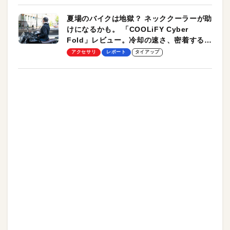
夏場のバイクは地獄？ ネッククーラーが助
けになるかも。 「COOLiFY Cyber
Fold」レビュー。冷却の速さ、密着する冷
却プレート、シンプルな操作性がグッド！
アクセサリ
レポート
タイアップ