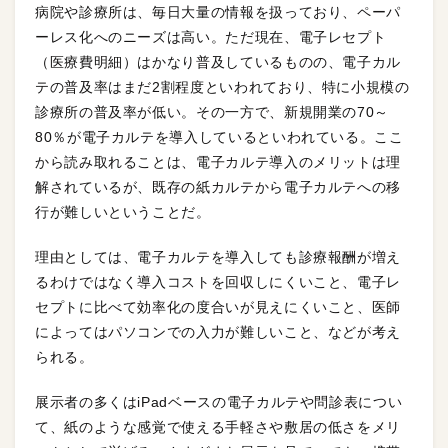
病院や診療所は、毎日大量の情報を扱っており、ペーパ
ーレス化へのニーズは高い。ただ現在、電子レセプト
（医療費明細）はかなり普及しているものの、電子カル
テの普及率はまだ2割程度といわれており、特に小規模の
診療所の普及率が低い。その一方で、新規開業の70～
80％が電子カルテを導入しているといわれている。ここ
から読み取れることは、電子カルテ導入のメリットは理
解されているが、既存の紙カルテから電子カルテへの移
行が難しいということだ。
理由としては、電子カルテを導入しても診療報酬が増え
るわけではなく導入コストを回収しにくいこと、電子レ
セプトに比べて効率化の度合いが見えにくいこと、医師
によってはパソコンでの入力が難しいこと、などが考え
られる。
展示者の多くはiPadベースの電子カルテや問診表につい
て、紙のような感覚で使える手軽さや敷居の低さをメリ