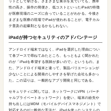
ットとして挙げる。さまざまな展示を見ていても、携帯
性の高さ、操作の簡便さ、低コストといったiPadの特徴
が医療現場のニーズに合っていることがわかる。今後さ
まざまな医療の現場でiPadが使われることが、電子カル
テ普及の起爆剤となるかもしれない。
iPadが持つセキュリティのアドバンテージ
アンドロイド端末ではなく、iPadを選択した理由につい
て各ブースで尋ねてみたところ、もっともよく聞かれた
のが「iPadを希望する医師が多いので」というもの。ま
た、アンドロイド端末と違って、製品バリエーションが
少ないことによる開発のしやすさを挙げた会社も多かっ
た。この辺りは、一般的なアプリ開発と同じである。
セキュリティに関しては、ネットワークにVPN（バーチ
ャルプライベートネットワーク）を使い、端末の紛失や
持ち出しにはMDM（モバイルデバイスマネジメント）で
対応するのが一般的な手法だ。iPadを使ったシステムの