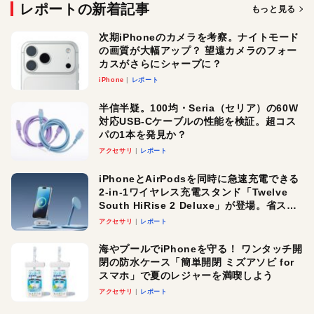
レポートの新着記事
もっと見る
次期iPhoneのカメラを考察。ナイトモード
の画質が大幅アップ？ 望遠カメラのフォー
カスがさらにシャープに？
iPhone
レポート
半信半疑。100均・Seria（セリア）の60W
対応USB-Cケーブルの性能を検証。超コス
パの1本を発見か？
アクセサリ
レポート
iPhoneとAirPodsを同時に急速充電できる
2-in-1ワイヤレス充電スタンド「Twelve
South HiRise 2 Deluxe」が登場。省スペ
ースでおしゃれに充電したい人にオスス
アクセサリ
レポート
メ！
海やプールでiPhoneを守る！ ワンタッチ開
閉の防水ケース「簡単開閉 ミズアソビ for
スマホ」で夏のレジャーを満喫しよう
アクセサリ
レポート