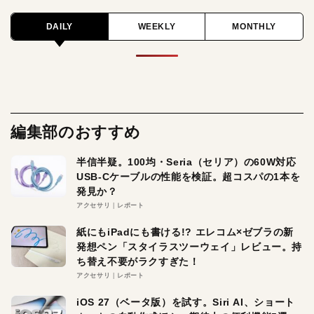
DAILY
WEEKLY
MONTHLY
編集部のおすすめ
半信半疑。100均・Seria（セリア）の60W対応
USB-Cケーブルの性能を検証。超コスパの1本を
発見か？
アクセサリ
レポート
紙にもiPadにも書ける!? エレコム×ゼブラの新
発想ペン「スタイラスツーウェイ」レビュー。持
ち替え不要がラクすぎた！
アクセサリ
レポート
iOS 27（ベータ版）を試す。Siri AI、ショート