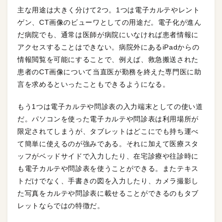
主な用途は大きく分けて2つ。1つは電子カルテやレント
ゲン、CT画像のビューワとしての用途だ。電子化が進ん
だ病院でも、通常は医師が病院にいなければ患者情報に
アクセスすることはできない。病院外にあるiPadからの
情報閲覧を可能にすることで、例えば、救急搬送された
患者のCT画像について当直医が勤務を終えた専門医に助
言を求めるといったこともできるようになる。
もう1つは電子カルテや問診表の入力端末としての使い道
だ。パソコンを使った電子カルテや問診表は利用場所が
限定されてしまうが、タブレットはどこにでも持ち運べ
て簡単に使えるのが強みである。それに加えて医療スタ
ッフがベッドサイドで入力したり、在宅診療や往診時に
も電子カルテや問診表を使うことができる。またテキス
トだけでなく、手書きの図を入力したり、カメラ撮影し
た写真をカルテや問診表に載せることができるのもタブ
レットならではの特徴だ。