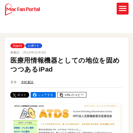
Apple
レポート
掲載日：
2013年10月4日
医療用情報機器としての地位を固め
つつあるiPad
著者：
木村菱治
ポスト
シェアする
URLのコピー