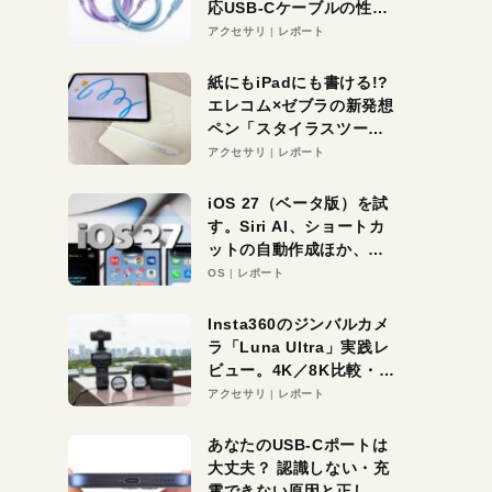
応USB-Cケーブルの性能
を検証。超コスパの1本を
アクセサリ
レポート
発見か？
紙にもiPadにも書ける!?
エレコム×ゼブラの新発想
ペン「スタイラスツーウ
ェイ」レビュー。持ち替
アクセサリ
レポート
え不要がラクすぎた！
iOS 27（ベータ版）を試
す。Siri AI、ショートカ
ットの自動作成ほか、期
待大の便利機能5選。
OS
レポート
iPhoneがAIの入り口にな
る未来はすぐそこ！
Insta360のジンバルカメ
ラ「Luna Ultra」実践レ
ビュー。4K／8K比較・ズ
ーム・夜間撮影をチェッ
アクセサリ
レポート
ク
あなたのUSB-Cポートは
大丈夫？ 認識しない・充
電できない原因と正しい