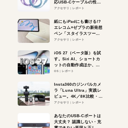
応USB-Cケーブルの性能
を検証。超コスパの1本を
アクセサリ
レポート
発見か？
紙にもiPadにも書ける!?
エレコム×ゼブラの新発想
ペン「スタイラスツーウ
ェイ」レビュー。持ち替
アクセサリ
レポート
え不要がラクすぎた！
iOS 27（ベータ版）を試
す。Siri AI、ショートカ
ットの自動作成ほか、期
待大の便利機能5選。
OS
レポート
iPhoneがAIの入り口にな
る未来はすぐそこ！
Insta360のジンバルカメ
ラ「Luna Ultra」実践レ
ビュー。4K／8K比較・ズ
ーム・夜間撮影をチェッ
アクセサリ
レポート
ク
あなたのUSB-Cポートは
大丈夫？ 認識しない・充
電できない原因と正しい