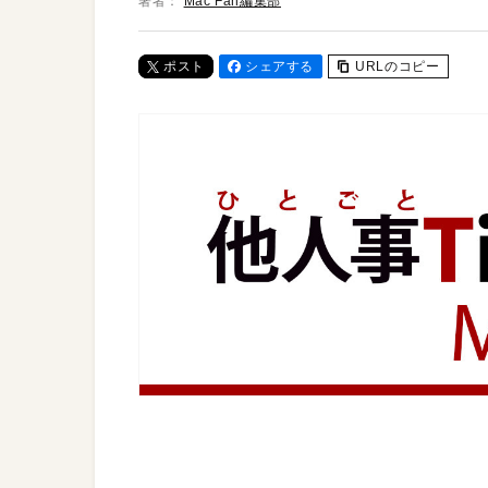
著者：
Mac Fan編集部
ポスト
シェアする
URLのコピー