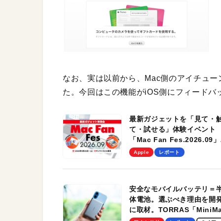
なお、実は以前から、Mac側のアイチュ
た。今回はこの機能がiOS側にフィードバ
最新ガジェットを「見て・
て・試せる」体験イベント
「Mac Fan Fes.2026.09」
を、9月26日（土）に開催
Apple
レポート
す！
安全なモバイルバッテリ＝
体電池。選ぶべき理由を開
に取材。TORRAS「MiniM
Pro」の実機レビューも