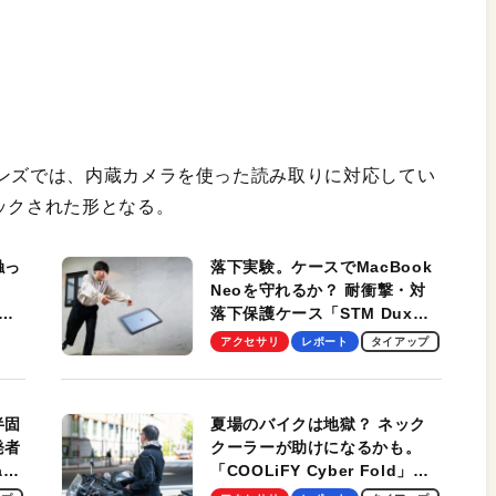
ーンズでは、内蔵カメラを使った読み取りに対応してい
ックされた形となる。
触っ
落下実験。ケースでMacBook
Neoを守れるか？ 耐衝撃・対
落下保護ケース「STM Dux
しま
Ultra」を検証。学生、ビジネ
アクセサリ
レポート
タイアップ
スマンのモバイルユースに最
適！
半固
夏場のバイクは地獄？ ネック
発者
クーラーが助けになるかも。
ag
「COOLiFY Cyber Fold」レ
ビュー。冷却の速さ、密着する