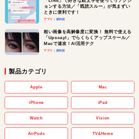
「LINE」で好きな絵文字を使ってリアクシ
ョンする方法／「既読スルー」が気まずい
ときに便利です！
アプリ
便利技
粗い画像を高解像度に変換！ 無料で使える
「Upscayl」でらくらくアップスケール／
Macで速攻！AI活用テク
アプリ
便利技
製品カテゴリ
Apple
Mac
iPhone
iPad
Watch
Vision
AirPods
TV&Home