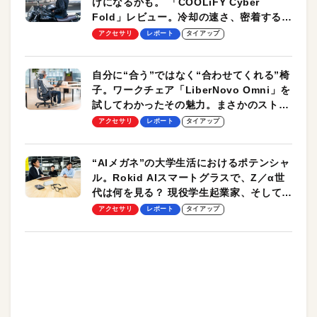
けになるかも。 「COOLiFY Cyber
Fold」レビュー。冷却の速さ、密着する冷
却プレート、シンプルな操作性がグッド！
アクセサリ
レポート
タイアップ
自分に“合う”ではなく“合わせてくれる”椅
子。ワークチェア「LiberNovo Omni」を
試してわかったその魅力。まさかのストレ
ッチ機能も搭載
アクセサリ
レポート
タイアップ
“AIメガネ”の大学生活におけるポテンシャ
ル。Rokid AIスマートグラスで、Z／α世
代は何を見る？ 現役学生起業家、そして教
授による体験会レポート【PR】
アクセサリ
レポート
タイアップ