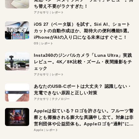
ち替え不要がラクすぎた！
アクセサリ
レポート
iOS 27（ベータ版）を試す。Siri AI、ショート
カットの自動作成ほか、期待大の便利機能5選。
iPhoneがAIの入り口になる未来はすぐそこ！
OS
レポート
Insta360のジンバルカメラ「Luna Ultra」実践
レビュー。4K／8K比較・ズーム・夜間撮影をチ
ェック
アクセサリ
レポート
あなたのUSB-Cポートは大丈夫？ 認識しない・
充電できない原因と正しい対策
アクセサリ
テクノロジー
Appleは似ている？ロゴを許さない。フルーツ警
察とも揶揄される膨大な異議申し立て。対象は非
営利団体や公益団体も。Appleロゴを“過剰”に守
る理由とは
Apple
レポート