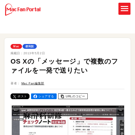
Mac
便利技
掲載日：
2013年5月2日
OS Xの「メッセージ」で複数のフ
ァイルを一発で送りたい
著者：
Mac Fan編集部
ポスト
シェアする
URLのコピー