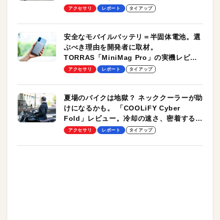
のモバイルユースに最適！
アクセサリ
レポート
タイアップ
安全なモバイルバッテリ＝半固体電池。選
ぶべき理由を開発者に取材。
TORRAS「MiniMag Pro」の実機レビュ
ーも
アクセサリ
レポート
タイアップ
夏場のバイクは地獄？ ネッククーラーが助
けになるかも。 「COOLiFY Cyber
Fold」レビュー。冷却の速さ、密着する冷
却プレート、シンプルな操作性がグッド！
アクセサリ
レポート
タイアップ