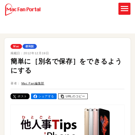
Mac
便利技
掲載日：
2012年12月19日
簡単に［別名で保存］をできるよう
にする
著者：
Mac Fan編集部
ポスト
シェアする
URLのコピー