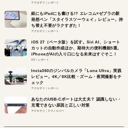
アクセサリ
レポート
紙にもiPadにも書ける!? エレコム×ゼブラの新
発想ペン「スタイラスツーウェイ」レビュー。持
ち替え不要がラクすぎた！
アクセサリ
レポート
iOS 27（ベータ版）を試す。Siri AI、ショート
カットの自動作成ほか、期待大の便利機能5選。
iPhoneがAIの入り口になる未来はすぐそこ！
OS
レポート
Insta360のジンバルカメラ「Luna Ultra」実践
レビュー。4K／8K比較・ズーム・夜間撮影をチ
ェック
アクセサリ
レポート
あなたのUSB-Cポートは大丈夫？ 認識しない・
充電できない原因と正しい対策
アクセサリ
テクノロジー