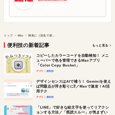
トップ
Mac
簡単に［別名で保存］をできるようにする
便利技の新着記事
もっと見る
コピーしたカラーコードを自動検知！ メニ
ューバーで色を管理できるMacアプリ
「Color Copy Bucket」
アプリ
便利技
デザインセンスはAIで補う！ Geminiを使え
ば問題点が浮き彫りに⁉︎／Macで速攻！AI活
用テク
アプリ
便利技
「LINE」で好きな絵文字を使ってリアクシ
ョンする方法／「既読スルー」が気まずい