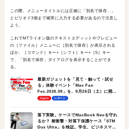
この際、メニュータイトルには正確に「別名で保存…」
とピリオド3個まで確実に入力する必要があるので注意し
よう。
これでMTライオン版のテキストエディットやプレビュー
の［ファイル］メニューに［別名で保存］が表示される
ほか、［コマンド］キー+［シフト］キー+［S］キー
で、「別名で保存」ダイアログを表示することができ
る。
最新ガジェットを「見て・触って・試せ
る」体験イベント「Mac Fan
Fes.2026.09」を、9月26日（土）に開催
します！
Apple
レポート
落下実験。ケースでMacBook Neoを守れ
るか？ 耐衝撃・対落下保護ケース「STM
Dux Ultra」を検証。学生、ビジネスマン