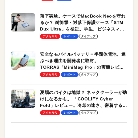
落下実験。ケースでMacBook Neoを守れ
るか？ 耐衝撃・対落下保護ケース「STM
Dux Ultra」を検証。学生、ビジネスマン
のモバイルユースに最適！
アクセサリ
レポート
タイアップ
安全なモバイルバッテリ＝半固体電池。選
ぶべき理由を開発者に取材。
TORRAS「MiniMag Pro」の実機レビュ
ーも
アクセサリ
レポート
タイアップ
夏場のバイクは地獄？ ネッククーラーが助
けになるかも。 「COOLiFY Cyber
Fold」レビュー。冷却の速さ、密着する冷
却プレート、シンプルな操作性がグッド！
アクセサリ
レポート
タイアップ