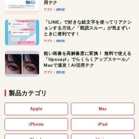
用テク
アプリ
便利技
「LINE」で好きな絵文字を使ってリアクシ
ョンする方法／「既読スルー」が気まずい
ときに便利です！
アプリ
便利技
粗い画像を高解像度に変換！ 無料で使える
「Upscayl」でらくらくアップスケール／
Macで速攻！AI活用テク
アプリ
便利技
製品カテゴリ
Apple
Mac
iPhone
iPad