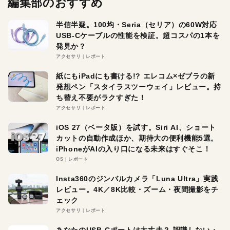
編集部のおすすめ
半信半疑。100均・Seria（セリア）の60W対応
USB-Cケーブルの性能を検証。超コスパの1本を
発見か？
アクセサリ
レポート
紙にもiPadにも書ける!? エレコム×ゼブラの新
発想ペン「スタイラスツーウェイ」レビュー。持
ち替え不要がラクすぎた！
アクセサリ
レポート
iOS 27（ベータ版）を試す。Siri AI、ショート
カットの自動作成ほか、期待大の便利機能5選。
iPhoneがAIの入り口になる未来はすぐそこ！
OS
レポート
Insta360のジンバルカメラ「Luna Ultra」実践
レビュー。4K／8K比較・ズーム・夜間撮影をチ
ェック
アクセサリ
レポート