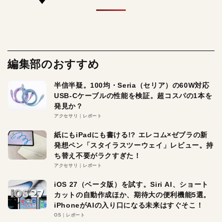
編集部のおすすめ
半信半疑。100均・Seria（セリア）の60W対応
USB-Cケーブルの性能を検証。超コスパの1本を
発見か？
アクセサリ
レポート
紙にもiPadにも書ける!? エレコム×ゼブラの新
発想ペン「スタイラスツーウェイ」レビュー。持
ち替え不要がラクすぎた！
アクセサリ
レポート
iOS 27（ベータ版）を試す。Siri AI、ショート
カットの自動作成ほか、期待大の便利機能5選。
iPhoneがAIの入り口になる未来はすぐそこ！
OS
レポート