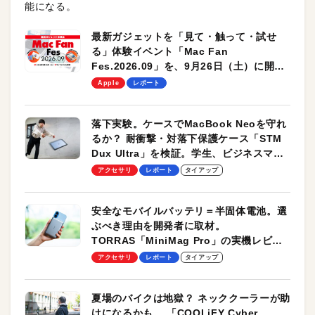
能になる。
最新ガジェットを「見て・触って・試せ
る」体験イベント「Mac Fan
Fes.2026.09」を、9月26日（土）に開催
します！
Apple
レポート
落下実験。ケースでMacBook Neoを守れ
るか？ 耐衝撃・対落下保護ケース「STM
Dux Ultra」を検証。学生、ビジネスマン
のモバイルユースに最適！
アクセサリ
レポート
タイアップ
安全なモバイルバッテリ＝半固体電池。選
ぶべき理由を開発者に取材。
TORRAS「MiniMag Pro」の実機レビュ
ーも
アクセサリ
レポート
タイアップ
夏場のバイクは地獄？ ネッククーラーが助
けになるかも。 「COOLiFY Cyber