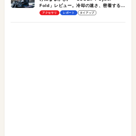
Fold」レビュー。冷却の速さ、密着する冷
却プレート、シンプルな操作性がグッド！
アクセサリ
レポート
タイアップ