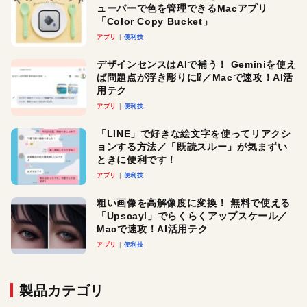
ューバーで色を管理できるMacアプリ
「Color Copy Bucket」
アプリ
便利技
デザインセンスはAIで補う！ Geminiを使え
ば問題点が浮き彫りに⁉︎／Macで速攻！AI活
用テク
アプリ
便利技
「LINE」で好きな絵文字を使ってリアクシ
ョンする方法／「既読スルー」が気まずい
ときに便利です！
アプリ
便利技
粗い画像を高解像度に変換！ 無料で使える
「Upscayl」でらくらくアップスケール／
Macで速攻！AI活用テク
アプリ
便利技
製品カテゴリ