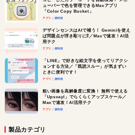
ューバーで色を管理できるMacアプリ
「Color Copy Bucket」
アプリ
便利技
デザインセンスはAIで補う！ Geminiを使え
ば問題点が浮き彫りに⁉︎／Macで速攻！AI活
用テク
アプリ
便利技
「LINE」で好きな絵文字を使ってリアクシ
ョンする方法／「既読スルー」が気まずい
ときに便利です！
アプリ
便利技
粗い画像を高解像度に変換！ 無料で使える
「Upscayl」でらくらくアップスケール／
Macで速攻！AI活用テク
アプリ
便利技
製品カテゴリ