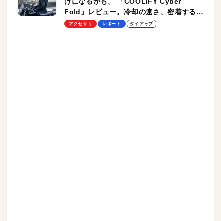
けになるかも。 「COOLiFY Cyber
Fold」レビュー。冷却の速さ、密着する冷
却プレート、シンプルな操作性がグッド！
アクセサリ
レポート
タイアップ