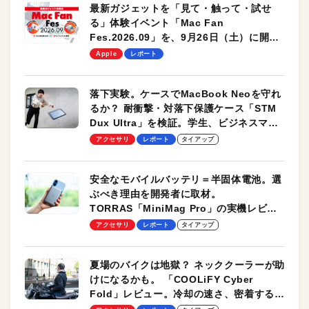
最新ガジェットを「見て・触って・試せ
る」体験イベント「Mac Fan
Fes.2026.09」を、9月26日（土）に開催
します！
Apple
レポート
落下実験。ケースでMacBook Neoを守れ
るか？ 耐衝撃・対落下保護ケース「STM
Dux Ultra」を検証。学生、ビジネスマン
のモバイルユースに最適！
アクセサリ
レポート
タイアップ
安全なモバイルバッテリ＝半固体電池。選
ぶべき理由を開発者に取材。
TORRAS「MiniMag Pro」の実機レビュ
ーも
アクセサリ
レポート
タイアップ
夏場のバイクは地獄？ ネッククーラーが助
けになるかも。 「COOLiFY Cyber
Fold」レビュー。冷却の速さ、密着する冷
却プレート、シンプルな操作性がグッド！