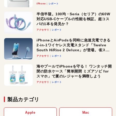
iPhone
レポート
半信半疑。100均・Seria（セリア）の60W
対応USB-Cケーブルの性能を検証。超コス
パの1本を発見か？
アクセサリ
レポート
iPhoneとAirPodsを同時に急速充電できる
2-in-1ワイヤレス充電スタンド「Twelve
South HiRise 2 Deluxe」が登場。省スペ
ースでおしゃれに充電したい人にオスス
アクセサリ
レポート
メ！
海やプールでiPhoneを守る！ ワンタッチ開
閉の防水ケース「簡単開閉 ミズアソビ for
スマホ」で夏のレジャーを満喫しよう
アクセサリ
レポート
製品カテゴリ
Apple
Mac