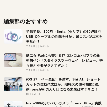
編集部のおすすめ
半信半疑。100均・Seria（セリア）の60W対応
USB-Cケーブルの性能を検証。超コスパの1本を
発見か？
アクセサリ
レポート
紙にもiPadにも書ける!? エレコム×ゼブラの新
発想ペン「スタイラスツーウェイ」レビュー。持
ち替え不要がラクすぎた！
アクセサリ
レポート
iOS 27（ベータ版）を試す。Siri AI、ショート
カットの自動作成ほか、期待大の便利機能5選。
iPhoneがAIの入り口になる未来はすぐそこ！
OS
レポート
Insta360のジンバルカメラ「Luna Ultra」実践