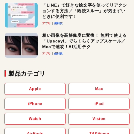
「LINE」で好きな絵文字を使ってリアクシ
ョンする方法／「既読スルー」が気まずい
ときに便利です！
アプリ
便利技
粗い画像を高解像度に変換！ 無料で使える
「Upscayl」でらくらくアップスケール／
Macで速攻！AI活用テク
アプリ
便利技
製品カテゴリ
Apple
Mac
iPhone
iPad
Watch
Vision
AirPods
TV&Home