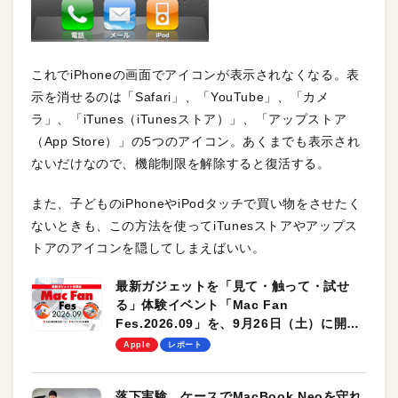
これでiPhoneの画面でアイコンが表示されなくなる。表
示を消せるのは「Safari」、「YouTube」、「カメ
ラ」、「iTunes（iTunesストア）」、「アップストア
（App Store）」の5つのアイコン。あくまでも表示され
ないだけなので、機能制限を解除すると復活する。
また、子どものiPhoneやiPodタッチで買い物をさせたく
ないときも、この方法を使ってiTunesストアやアップス
トアのアイコンを隠してしまえばいい。
最新ガジェットを「見て・触って・試せ
る」体験イベント「Mac Fan
Fes.2026.09」を、9月26日（土）に開催
します！
Apple
レポート
落下実験。ケースでMacBook Neoを守れ