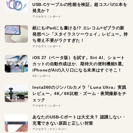
USB-Cケーブルの性能を検証。超コスパの1本を
発見か？
アクセサリ
レポート
紙にもiPadにも書ける!? エレコム×ゼブラの新
発想ペン「スタイラスツーウェイ」レビュー。持
ち替え不要がラクすぎた！
アクセサリ
レポート
iOS 27（ベータ版）を試す。Siri AI、ショート
カットの自動作成ほか、期待大の便利機能5選。
iPhoneがAIの入り口になる未来はすぐそこ！
OS
レポート
Insta360のジンバルカメラ「Luna Ultra」実践
レビュー。4K／8K比較・ズーム・夜間撮影をチ
ェック
アクセサリ
レポート
あなたのUSB-Cポートは大丈夫？ 認識しない・
充電できない原因と正しい対策
アクセサリ
テクノロジー