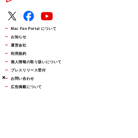
Mac Fan Portal について
お知らせ
運営会社
利用規約
個人情報の取り扱いについて
プレスリリース受付
×
×
×
お問い合わせ
広告掲載について
マイナビBOOKS
Mac Fan Portalの人気記事ランキングやおすすめ記事、編集部
員によるコラムなどをまとめたメールマガジンを毎週金曜日に
配信します。お気軽にご登録ください。