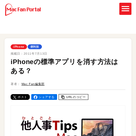
iPhone
便利技
掲載日：
2011年7月13日
iPhoneの標準アプリを消す方法は
ある？
著者：
Mac Fan編集部
ポスト
シェアする
URLのコピー