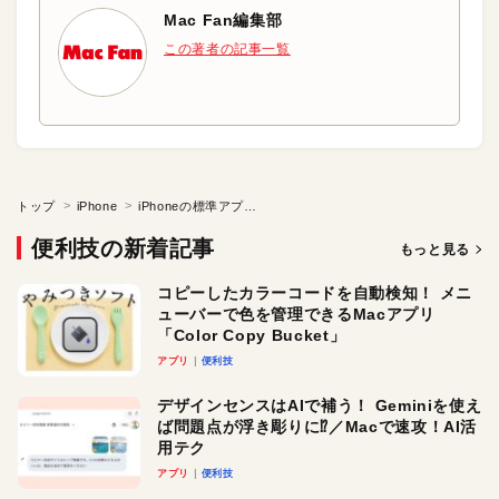
Mac Fan編集部
この著者の記事一覧
トップ
iPhone
iPhoneの標準アプリを消す方法はある？
便利技の新着記事
もっと見る
コピーしたカラーコードを自動検知！ メニ
ューバーで色を管理できるMacアプリ
「Color Copy Bucket」
アプリ
便利技
デザインセンスはAIで補う！ Geminiを使え
ば問題点が浮き彫りに⁉︎／Macで速攻！AI活
用テク
アプリ
便利技