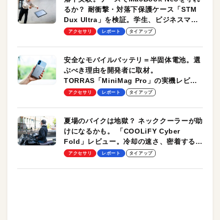
るか？ 耐衝撃・対落下保護ケース「STM
Dux Ultra」を検証。学生、ビジネスマン
のモバイルユースに最適！
アクセサリ
レポート
タイアップ
安全なモバイルバッテリ＝半固体電池。選
ぶべき理由を開発者に取材。
TORRAS「MiniMag Pro」の実機レビュ
ーも
アクセサリ
レポート
タイアップ
夏場のバイクは地獄？ ネッククーラーが助
けになるかも。 「COOLiFY Cyber
Fold」レビュー。冷却の速さ、密着する冷
却プレート、シンプルな操作性がグッド！
アクセサリ
レポート
タイアップ