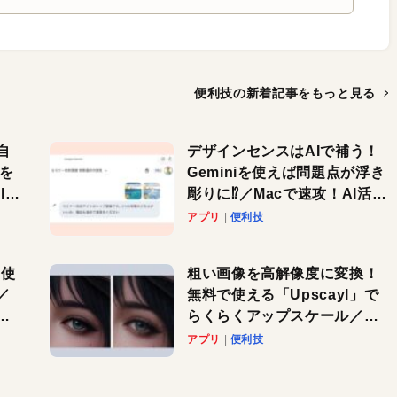
便利技の新着記事を
もっと見る
自
デザインセンスはAIで補う！
色を
Geminiを使えば問題点が浮き
or
彫りに⁉︎／Macで速攻！AI活用
テク
アプリ
便利技
を使
粗い画像を高解像度に変換！
／
無料で使える「Upscayl」で
と
らくらくアップスケール／
Macで速攻！AI活用テク
アプリ
便利技