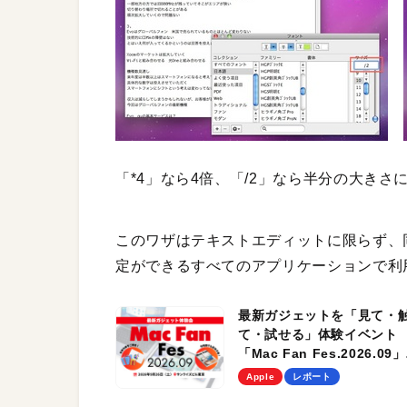
「*4」なら4倍、「/2」なら半分の大きさ
このワザはテキストエディットに限らず、
定ができるすべてのアプリケーションで利
最新ガジェットを「見て・
て・試せる」体験イベント
「Mac Fan Fes.2026.09」
を、9月26日（土）に開催
Apple
レポート
す！