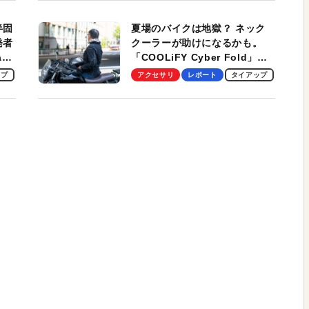
適！
半固
夏場のバイクは地獄？ ネック
発者
クーラーが助けになるかも。
ag
「COOLiFY Cyber Fold」レ
ビュー。冷却の速さ、密着する
ップ
アクセサリ
レポート
タイアップ
冷却プレート、シンプルな操作
性がグッド！