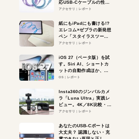
応USB-Cケーブルの性能
を検証。超コスパの1本を
アクセサリ
レポート
発見か？
紙にもiPadにも書ける!?
エレコム×ゼブラの新発想
ペン「スタイラスツーウ
ェイ」レビュー。持ち替
アクセサリ
レポート
え不要がラクすぎた！
iOS 27（ベータ版）を試
す。Siri AI、ショートカ
ットの自動作成ほか、期
待大の便利機能5選。
OS
レポート
iPhoneがAIの入り口にな
る未来はすぐそこ！
Insta360のジンバルカメ
ラ「Luna Ultra」実践レ
ビュー。4K／8K比較・ズ
ーム・夜間撮影をチェッ
アクセサリ
レポート
ク
あなたのUSB-Cポートは
大丈夫？ 認識しない・充
電できない原因と正しい