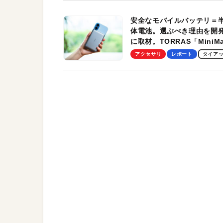
安全なモバイルバッテリ＝
体電池。選ぶべき理由を開
に取材。TORRAS「MiniM
Pro」の実機レビューも
アクセサリ
レポート
タイア