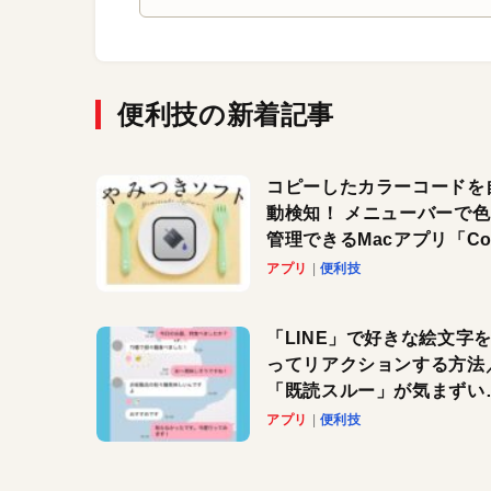
便利技の新着記事
コピーしたカラーコードを
動検知！ メニューバーで
管理できるMacアプリ「Col
Copy Bucket」
アプリ
便利技
「LINE」で好きな絵文字
ってリアクションする方法
「既読スルー」が気まずい
きに便利です！
アプリ
便利技