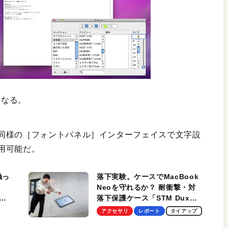
になる。
同様の［フォントパネル］インターフェイスで文字設
用可能だ。
触っ
落下実験。ケースでMacBook
Neoを守れるか？ 耐衝撃・対
落下保護ケース「STM Dux
しま
Ultra」を検証。学生、ビジネ
アクセサリ
レポート
タイアップ
スマンのモバイルユースに最