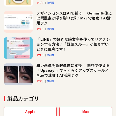
アプリ
便利技
デザインセンスはAIで補う！ Geminiを使え
ば問題点が浮き彫りに⁉︎／Macで速攻！AI活
用テク
アプリ
便利技
「LINE」で好きな絵文字を使ってリアクシ
ョンする方法／「既読スルー」が気まずい
ときに便利です！
アプリ
便利技
粗い画像を高解像度に変換！ 無料で使える
「Upscayl」でらくらくアップスケール／
Macで速攻！AI活用テク
アプリ
便利技
製品カテゴリ
Apple
Mac