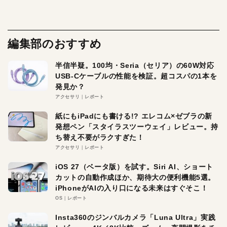
編集部のおすすめ
半信半疑。100均・Seria（セリア）の60W対応
USB-Cケーブルの性能を検証。超コスパの1本を
発見か？
アクセサリ
レポート
紙にもiPadにも書ける!? エレコム×ゼブラの新
発想ペン「スタイラスツーウェイ」レビュー。持
ち替え不要がラクすぎた！
アクセサリ
レポート
iOS 27（ベータ版）を試す。Siri AI、ショート
カットの自動作成ほか、期待大の便利機能5選。
iPhoneがAIの入り口になる未来はすぐそこ！
OS
レポート
Insta360のジンバルカメラ「Luna Ultra」実践