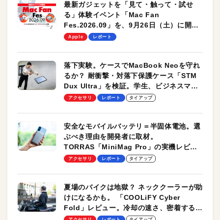
最新ガジェットを「見て・触って・試せ
る」体験イベント「Mac Fan
Fes.2026.09」を、9月26日（土）に開催
します！
Apple
レポート
落下実験。ケースでMacBook Neoを守れ
るか？ 耐衝撃・対落下保護ケース「STM
Dux Ultra」を検証。学生、ビジネスマン
のモバイルユースに最適！
アクセサリ
レポート
タイアップ
安全なモバイルバッテリ＝半固体電池。選
ぶべき理由を開発者に取材。
TORRAS「MiniMag Pro」の実機レビュ
ーも
アクセサリ
レポート
タイアップ
夏場のバイクは地獄？ ネッククーラーが助
けになるかも。 「COOLiFY Cyber
Fold」レビュー。冷却の速さ、密着する冷
却プレート、シンプルな操作性がグッド！
アクセサリ
レポート
タイアップ