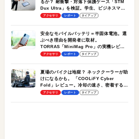
るか？ 耐衝撃・対落下保護ケース「STM
Dux Ultra」を検証。学生、ビジネスマン
のモバイルユースに最適！
アクセサリ
レポート
タイアップ
安全なモバイルバッテリ＝半固体電池。選
ぶべき理由を開発者に取材。
TORRAS「MiniMag Pro」の実機レビュ
ーも
アクセサリ
レポート
タイアップ
夏場のバイクは地獄？ ネッククーラーが助
けになるかも。 「COOLiFY Cyber
Fold」レビュー。冷却の速さ、密着する冷
却プレート、シンプルな操作性がグッド！
アクセサリ
レポート
タイアップ