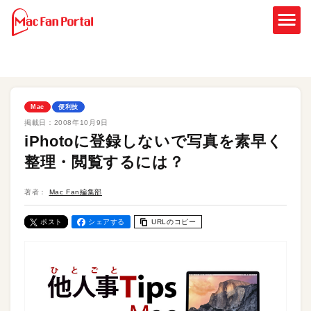
Mac
便利技
掲載日：
2008年10月9日
iPhotoに登録しないで写真を素早く
整理・閲覧するには？
著者：
Mac Fan編集部
ポスト
シェアする
URLのコピー