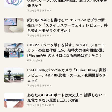
USB-Cケーブルの性能を検証。超コスパの1本を
発見か？
アクセサリ
レポート
紙にもiPadにも書ける!? エレコム×ゼブラの新
発想ペン「スタイラスツーウェイ」レビュー。持
ち替え不要がラクすぎた！
アクセサリ
レポート
iOS 27（ベータ版）を試す。Siri AI、ショート
カットの自動作成ほか、期待大の便利機能5選。
iPhoneがAIの入り口になる未来はすぐそこ！
OS
レポート
Insta360のジンバルカメラ「Luna Ultra」実践
レビュー。4K／8K比較・ズーム・夜間撮影をチ
ェック
アクセサリ
レポート
あなたのUSB-Cポートは大丈夫？ 認識しない・
充電できない原因と正しい対策
アクセサリ
テクノロジー