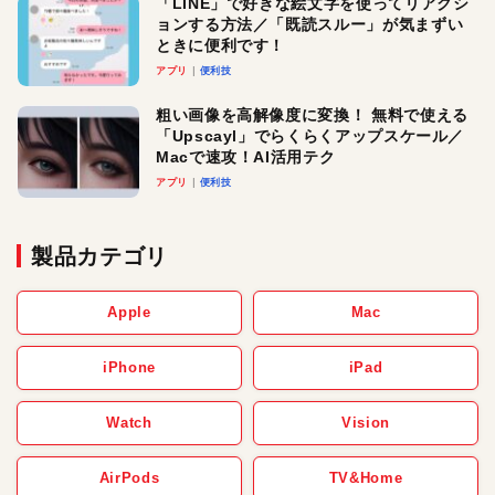
「LINE」で好きな絵文字を使ってリアクシ
ョンする方法／「既読スルー」が気まずい
ときに便利です！
アプリ
便利技
粗い画像を高解像度に変換！ 無料で使える
「Upscayl」でらくらくアップスケール／
Macで速攻！AI活用テク
アプリ
便利技
製品カテゴリ
Apple
Mac
iPhone
iPad
Watch
Vision
AirPods
TV&Home