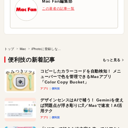
Mac Fan編集部
この著者の記事一覧
トップ
Mac
iPhotoに登録しないで写真を素早く整理・閲覧するには？
便利技の新着記事
もっと見る
コピーしたカラーコードを自動検知！ メニ
ューバーで色を管理できるMacアプリ
「Color Copy Bucket」
アプリ
便利技
デザインセンスはAIで補う！ Geminiを使え
ば問題点が浮き彫りに⁉︎／Macで速攻！AI活
用テク
アプリ
便利技