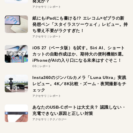
発見か？
アクセサリ
レポート
紙にもiPadにも書ける!? エレコム×ゼブラの新
発想ペン「スタイラスツーウェイ」レビュー。持
ち替え不要がラクすぎた！
アクセサリ
レポート
iOS 27（ベータ版）を試す。Siri AI、ショート
カットの自動作成ほか、期待大の便利機能5選。
iPhoneがAIの入り口になる未来はすぐそこ！
OS
レポート
Insta360のジンバルカメラ「Luna Ultra」実践
レビュー。4K／8K比較・ズーム・夜間撮影をチ
ェック
アクセサリ
レポート
あなたのUSB-Cポートは大丈夫？ 認識しない・
充電できない原因と正しい対策
アクセサリ
テクノロジー