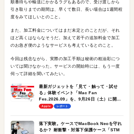
順番待ちや輸送にかかるラグもあるので、受け渡しから
引き取りまでの期間は、早くて数日、長い場合は1週間程
度をみてほしいとのこと。
また、加工料金についてはまだ未定とのことだが、それ
ほど高くはならなそうだ。加えて若干の追加料金で加工
のお急ぎ便のようなサービスも考えているとのこと。
今回は残念ながら、実際の加工手順は秘術の粗油彩につ
いては聞けなかった。サービスの開始時には、もう一度
伺って詳細を聞いてみたい。
最新ガジェットを「見て・触って・試せ
る」体験イベント「Mac Fan
Fes.2026.09」を、9月26日（土）に開催
します！
Apple
レポート
落下実験。ケースでMacBook Neoを守れ
るか？ 耐衝撃・対落下保護ケース「STM