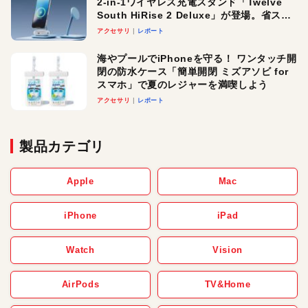
2-in-1ワイヤレス充電スタンド「Twelve
South HiRise 2 Deluxe」が登場。省スペ
ースでおしゃれに充電したい人にオスス
アクセサリ
レポート
メ！
海やプールでiPhoneを守る！ ワンタッチ開
閉の防水ケース「簡単開閉 ミズアソビ for
スマホ」で夏のレジャーを満喫しよう
アクセサリ
レポート
製品カテゴリ
Apple
Mac
iPhone
iPad
Watch
Vision
AirPods
TV&Home