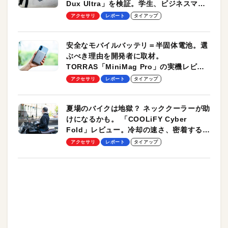
Dux Ultra」を検証。学生、ビジネスマン
のモバイルユースに最適！
アクセサリ
レポート
タイアップ
安全なモバイルバッテリ＝半固体電池。選
ぶべき理由を開発者に取材。
TORRAS「MiniMag Pro」の実機レビュ
ーも
アクセサリ
レポート
タイアップ
夏場のバイクは地獄？ ネッククーラーが助
けになるかも。 「COOLiFY Cyber
Fold」レビュー。冷却の速さ、密着する冷
却プレート、シンプルな操作性がグッド！
アクセサリ
レポート
タイアップ