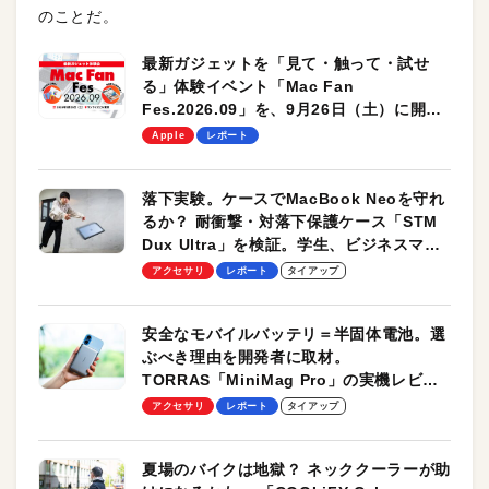
のことだ。
最新ガジェットを「見て・触って・試せ
る」体験イベント「Mac Fan
Fes.2026.09」を、9月26日（土）に開催
します！
Apple
レポート
落下実験。ケースでMacBook Neoを守れ
るか？ 耐衝撃・対落下保護ケース「STM
Dux Ultra」を検証。学生、ビジネスマン
のモバイルユースに最適！
アクセサリ
レポート
タイアップ
安全なモバイルバッテリ＝半固体電池。選
ぶべき理由を開発者に取材。
TORRAS「MiniMag Pro」の実機レビュ
ーも
アクセサリ
レポート
タイアップ
夏場のバイクは地獄？ ネッククーラーが助