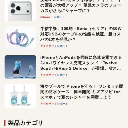
の画質が大幅アップ？ 望遠カメラのフォー
カスがさらにシャープに？
iPhone
レポート
半信半疑。100均・Seria（セリア）の60W
対応USB-Cケーブルの性能を検証。超コス
パの1本を発見か？
アクセサリ
レポート
iPhoneとAirPodsを同時に急速充電できる
2-in-1ワイヤレス充電スタンド「Twelve
South HiRise 2 Deluxe」が登場。省スペ
ースでおしゃれに充電したい人にオスス
アクセサリ
レポート
メ！
海やプールでiPhoneを守る！ ワンタッチ開
閉の防水ケース「簡単開閉 ミズアソビ for
スマホ」で夏のレジャーを満喫しよう
アクセサリ
レポート
製品カテゴリ