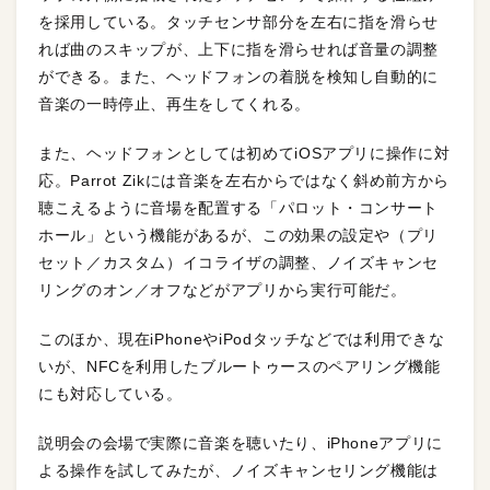
を採用している。タッチセンサ部分を左右に指を滑らせ
れば曲のスキップが、上下に指を滑らせれば音量の調整
ができる。また、ヘッドフォンの着脱を検知し自動的に
音楽の一時停止、再生をしてくれる。
また、ヘッドフォンとしては初めてiOSアプリに操作に対
応。Parrot Zikには音楽を左右からではなく斜め前方から
聴こえるように音場を配置する「パロット・コンサート
ホール」という機能があるが、この効果の設定や（プリ
セット／カスタム）イコライザの調整、ノイズキャンセ
リングのオン／オフなどがアプリから実行可能だ。
このほか、現在iPhoneやiPodタッチなどでは利用できな
いが、NFCを利用したブルートゥースのペアリング機能
にも対応している。
説明会の会場で実際に音楽を聴いたり、iPhoneアプリに
よる操作を試してみたが、ノイズキャンセリング機能は