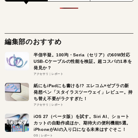
編集部のおすすめ
半信半疑。100均・Seria（セリア）の60W対応
USB-Cケーブルの性能を検証。超コスパの1本を
発見か？
アクセサリ
レポート
紙にもiPadにも書ける!? エレコム×ゼブラの新
発想ペン「スタイラスツーウェイ」レビュー。持
ち替え不要がラクすぎた！
アクセサリ
レポート
iOS 27（ベータ版）を試す。Siri AI、ショート
カットの自動作成ほか、期待大の便利機能5選。
iPhoneがAIの入り口になる未来はすぐそこ！
OS
レポート