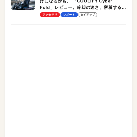
けになるかも。 「COOLiFY Cyber
Fold」レビュー。冷却の速さ、密着する冷
却プレート、シンプルな操作性がグッド！
アクセサリ
レポート
タイアップ