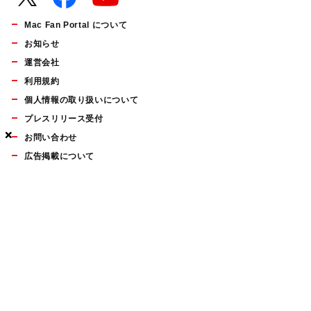
Mac Fan Portal について
お知らせ
運営会社
利用規約
個人情報の取り扱いについて
プレスリリース受付
×
×
×
お問い合わせ
広告掲載について
マイナビBOOKS
Mac Fan Portalの人気記事ランキングやおすすめ記事、編集部
員によるコラムなどをまとめたメールマガジンを毎週金曜日に
配信します。お気軽にご登録ください。
Mac Fan メールマガジン