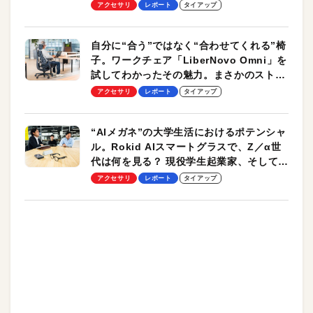
却プレート、シンプルな操作性がグッド！
アクセサリ
レポート
タイアップ
自分に“合う”ではなく“合わせてくれる”椅
子。ワークチェア「LiberNovo Omni」を
試してわかったその魅力。まさかのストレ
ッチ機能も搭載
アクセサリ
レポート
タイアップ
“AIメガネ”の大学生活におけるポテンシャ
ル。Rokid AIスマートグラスで、Z／α世
代は何を見る？ 現役学生起業家、そして教
授による体験会レポート【PR】
アクセサリ
レポート
タイアップ