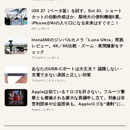
iOS 27（ベータ版）を試す。Siri AI、ショート
カットの自動作成ほか、期待大の便利機能5選。
iPhoneがAIの入り口になる未来はすぐそこ！
OS
レポート
Insta360のジンバルカメラ「Luna Ultra」実践
レビュー。4K／8K比較・ズーム・夜間撮影をチ
ェック
アクセサリ
レポート
あなたのUSB-Cポートは大丈夫？ 認識しない・
充電できない原因と正しい対策
アクセサリ
テクノロジー
Appleは似ている？ロゴを許さない。フルーツ警
察とも揶揄される膨大な異議申し立て。対象は非
営利団体や公益団体も。Appleロゴを“過剰”に守
る理由とは
Apple
レポート