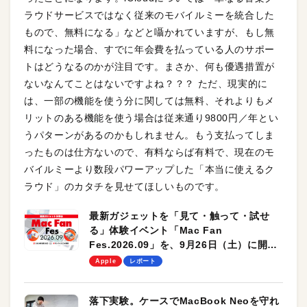
ラウドサービスではなく従来のモバイルミーを統合した
もので、無料になる」などと囁かれていますが、もし無
料になった場合、すでに年会費を払っている人のサポー
トはどうなるのかが注目です。まさか、何も優遇措置が
ないなんてことはないですよね？？？ ただ、現実的に
は、一部の機能を使う分に関しては無料、それよりもメ
リットのある機能を使う場合は従来通り9800円／年とい
うパターンがあるのかもしれません。もう支払ってしま
ったものは仕方ないので、有料ならば有料で、現在のモ
バイルミーより数段パワーアップした「本当に使えるク
ラウド」のカタチを見せてほしいものです。
最新ガジェットを「見て・触って・試せ
る」体験イベント「Mac Fan
Fes.2026.09」を、9月26日（土）に開催
します！
Apple
レポート
落下実験。ケースでMacBook Neoを守れ