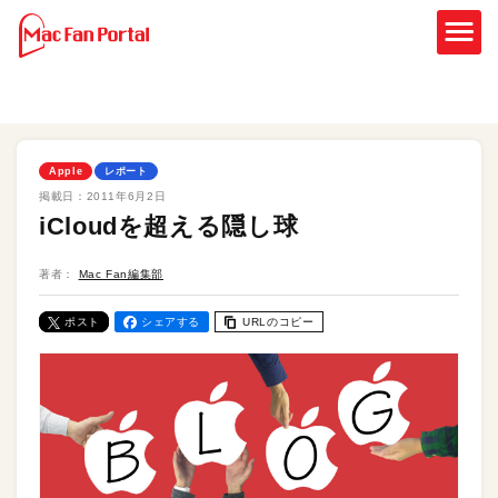
Apple
レポート
掲載日：
2011年6月2日
iCloudを超える隠し球
著者：
Mac Fan編集部
ポスト
シェアする
URLのコピー