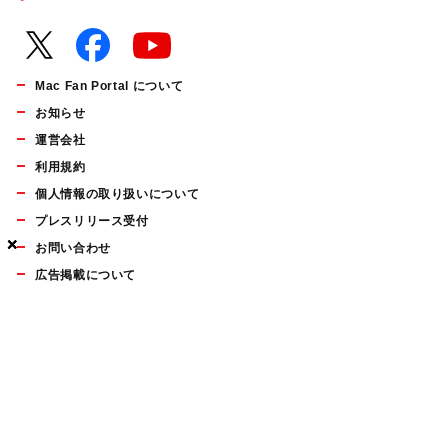
Mac Fan Portal について
お知らせ
運営会社
利用規約
個人情報の取り扱いについて
プレスリリース受付
×
×
×
お問い合わせ
広告掲載について
マイナビBOOKS
Mac Fan Portalの人気記事ランキングやおすすめ記事、編集部
員によるコラムなどをまとめたメールマガジンを毎週金曜日に
配信します。お気軽にご登録ください。