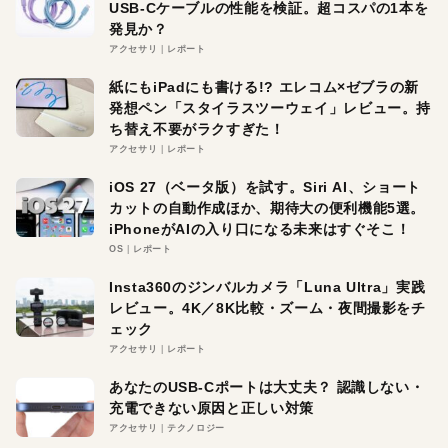
USB-Cケーブルの性能を検証。超コスパの1本を
発見か？
アクセサリ
レポート
紙にもiPadにも書ける!? エレコム×ゼブラの新
発想ペン「スタイラスツーウェイ」レビュー。持
ち替え不要がラクすぎた！
アクセサリ
レポート
iOS 27（ベータ版）を試す。Siri AI、ショート
カットの自動作成ほか、期待大の便利機能5選。
iPhoneがAIの入り口になる未来はすぐそこ！
OS
レポート
Insta360のジンバルカメラ「Luna Ultra」実践
レビュー。4K／8K比較・ズーム・夜間撮影をチ
ェック
アクセサリ
レポート
あなたのUSB-Cポートは大丈夫？ 認識しない・
充電できない原因と正しい対策
アクセサリ
テクノロジー