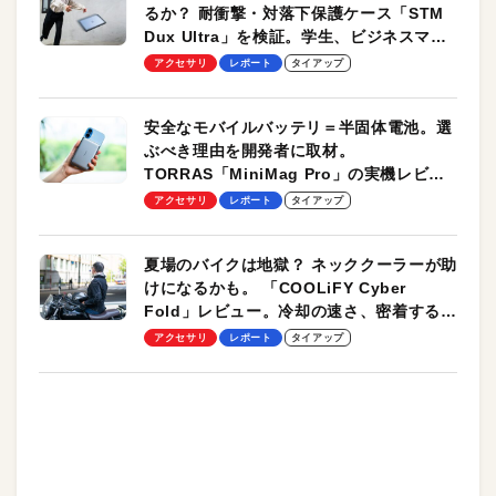
るか？ 耐衝撃・対落下保護ケース「STM
Dux Ultra」を検証。学生、ビジネスマン
のモバイルユースに最適！
アクセサリ
レポート
タイアップ
安全なモバイルバッテリ＝半固体電池。選
ぶべき理由を開発者に取材。
TORRAS「MiniMag Pro」の実機レビュ
ーも
アクセサリ
レポート
タイアップ
夏場のバイクは地獄？ ネッククーラーが助
けになるかも。 「COOLiFY Cyber
Fold」レビュー。冷却の速さ、密着する冷
却プレート、シンプルな操作性がグッド！
アクセサリ
レポート
タイアップ