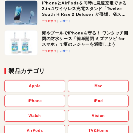
iPhoneとAirPodsを同時に急速充電できる
2-in-1ワイヤレス充電スタンド「Twelve
South HiRise 2 Deluxe」が登場。省スペ
ースでおしゃれに充電したい人にオスス
アクセサリ
レポート
メ！
海やプールでiPhoneを守る！ ワンタッチ開
閉の防水ケース「簡単開閉 ミズアソビ for
スマホ」で夏のレジャーを満喫しよう
アクセサリ
レポート
製品カテゴリ
Apple
Mac
iPhone
iPad
Watch
Vision
AirPods
TV&Home