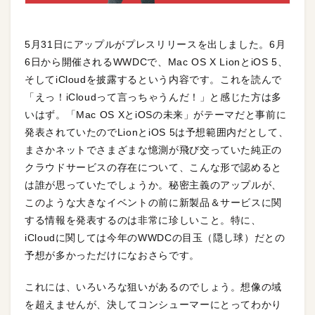
5月31日にアップルがプレスリリースを出しました。6月
6日から開催されるWWDCで、Mac OS X LionとiOS 5、
そしてiCloudを披露するという内容です。これを読んで
「えっ！iCloudって言っちゃうんだ！」と感じた方は多
いはず。「Mac OS XとiOSの未来」がテーマだと事前に
発表されていたのでLionとiOS 5は予想範囲内だとして、
まさかネットでさまざまな憶測が飛び交っていた純正の
クラウドサービスの存在について、こんな形で認めると
は誰が思っていたでしょうか。秘密主義のアップルが、
このような大きなイベントの前に新製品＆サービスに関
する情報を発表するのは非常に珍しいこと。特に、
iCloudに関しては今年のWWDCの目玉（隠し球）だとの
予想が多かっただけになおさらです。
これには、いろいろな狙いがあるのでしょう。想像の域
を超えませんが、決してコンシューマーにとってわかり