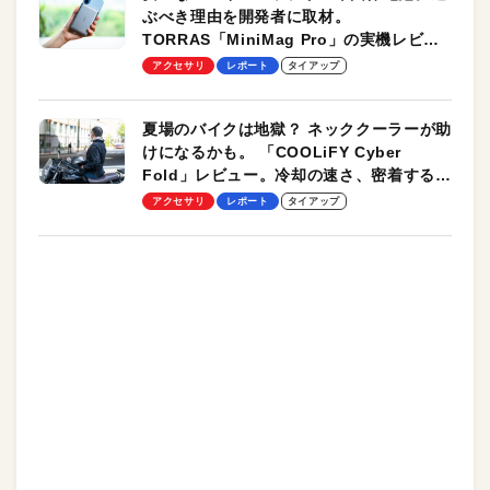
ぶべき理由を開発者に取材。
TORRAS「MiniMag Pro」の実機レビュ
ーも
アクセサリ
レポート
タイアップ
夏場のバイクは地獄？ ネッククーラーが助
けになるかも。 「COOLiFY Cyber
Fold」レビュー。冷却の速さ、密着する冷
却プレート、シンプルな操作性がグッド！
アクセサリ
レポート
タイアップ