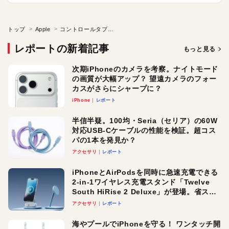
トップ
Apple
コントロールタブに馴れると快適さが上がります
レポートの新着記事
もっと見る
次期iPhoneのカメラを考察。ナイトモード
の画質が大幅アップ？ 望遠カメラのフォー
カスがさらにシャープに？
iPhone
レポート
半信半疑。100均・Seria（セリア）の60W
対応USB-Cケーブルの性能を検証。超コス
パの1本を発見か？
アクセサリ
レポート
iPhoneとAirPodsを同時に急速充電できる
2-in-1ワイヤレス充電スタンド「Twelve
South HiRise 2 Deluxe」が登場。省スペ
ースでおしゃれに充電したい人にオスス
アクセサリ
レポート
メ！
海やプールでiPhoneを守る！ ワンタッチ開