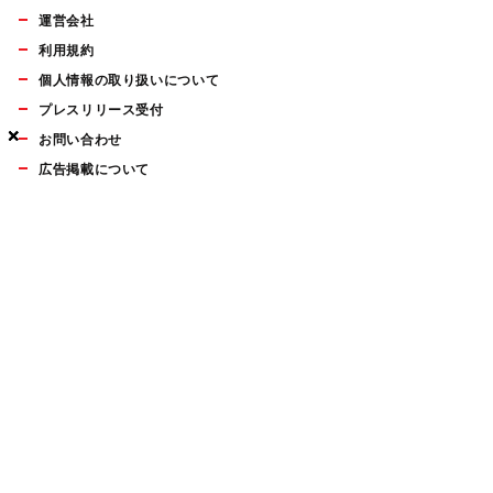
運営会社
利用規約
個人情報の取り扱いについて
プレスリリース受付
×
×
×
お問い合わせ
広告掲載について
マイナビBOOKS
Mac Fan Portalの人気記事ランキングやおすすめ記事、編集部
員によるコラムなどをまとめたメールマガジンを毎週金曜日に
配信します。お気軽にご登録ください。
Mac Fan メールマガジン
無料登録はこちら