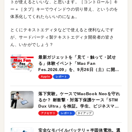
トが使えるといいな、と思います。［コントロール］キ
ー＋［タブ］キーでウインドウの切り替え、というのを
体系化してくれたらいいのになぁ。
とくにテキストエディタなどで使えると便利なんです
が、サードパーティ製テキストエディタ開発者の皆さ
ん、いかがでしょう？
最新ガジェットを「見て・触って・試せ
る」体験イベント「Mac Fan
Fes.2026.09」を、9月26日（土）に開催
します！
Apple
レポート
落下実験。ケースでMacBook Neoを守れ
るか？ 耐衝撃・対落下保護ケース「STM
Dux Ultra」を検証。学生、ビジネスマン
のモバイルユースに最適！
アクセサリ
レポート
タイアップ
安全なモバイルバッテリ＝半固体電池。選