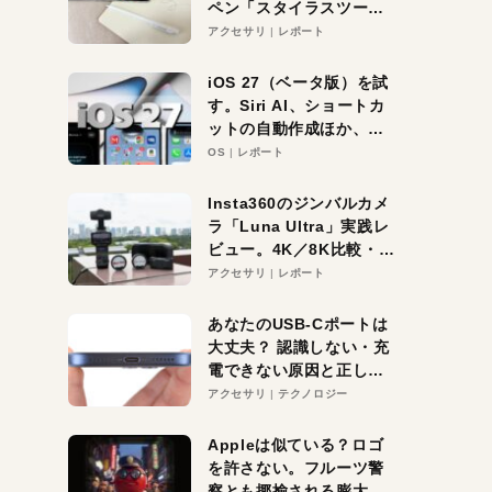
ペン「スタイラスツーウ
ェイ」レビュー。持ち替
アクセサリ
レポート
え不要がラクすぎた！
iOS 27（ベータ版）を試
す。Siri AI、ショートカ
ットの自動作成ほか、期
待大の便利機能5選。
OS
レポート
iPhoneがAIの入り口にな
る未来はすぐそこ！
Insta360のジンバルカメ
ラ「Luna Ultra」実践レ
ビュー。4K／8K比較・ズ
ーム・夜間撮影をチェッ
アクセサリ
レポート
ク
あなたのUSB-Cポートは
大丈夫？ 認識しない・充
電できない原因と正しい
対策
アクセサリ
テクノロジー
Appleは似ている？ロゴ
を許さない。フルーツ警
察とも揶揄される膨大な