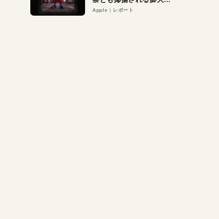
異議申し立て。対象は非
Apple
レポート
営利団体や公益団体も。
Appleロゴを“過剰”に守
る理由とは