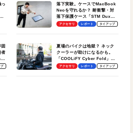
触っ
落下実験。ケースでMacBook
Neoを守れるか？ 耐衝撃・対
落下保護ケース「STM Dux
しま
Ultra」を検証。学生、ビジネ
アクセサリ
レポート
タイアップ
スマンのモバイルユースに最
適！
半固
夏場のバイクは地獄？ ネック
発者
クーラーが助けになるかも。
ag
「COOLiFY Cyber Fold」レ
ビュー。冷却の速さ、密着する
ップ
アクセサリ
レポート
タイアップ
冷却プレート、シンプルな操作
性がグッド！