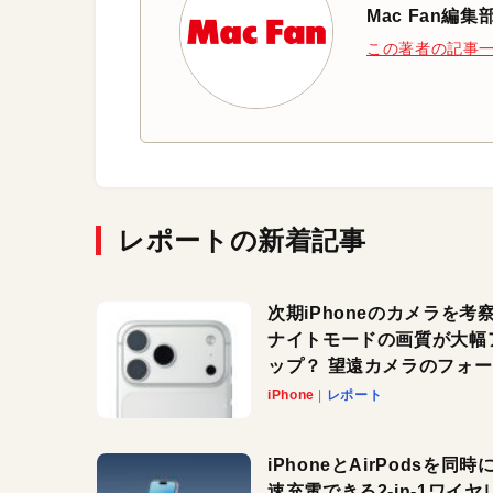
Mac Fan編集
この著者の記事
レポートの新着記事
次期iPhoneのカメラを考
ナイトモードの画質が大幅
ップ？ 望遠カメラのフォ
スがさらにシャープに？
iPhone
レポート
iPhoneとAirPodsを同時
速充電できる2-in-1ワイヤ