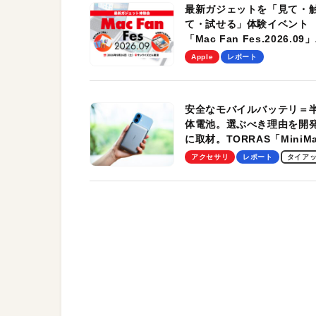
最新ガジェットを「見て・
て・試せる」体験イベント
「Mac Fan Fes.2026.09」
を、9月26日（土）に開催
Apple
レポート
す！
安全なモバイルバッテリ＝
体電池。選ぶべき理由を開
に取材。TORRAS「MiniM
Pro」の実機レビューも
アクセサリ
レポート
タイア