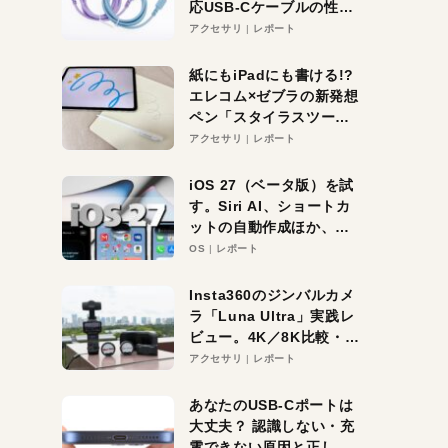
応USB-Cケーブルの性能
を検証。超コスパの1本を
アクセサリ
レポート
発見か？
紙にもiPadにも書ける!?
エレコム×ゼブラの新発想
ペン「スタイラスツーウ
ェイ」レビュー。持ち替
アクセサリ
レポート
え不要がラクすぎた！
iOS 27（ベータ版）を試
す。Siri AI、ショートカ
ットの自動作成ほか、期
待大の便利機能5選。
OS
レポート
iPhoneがAIの入り口にな
る未来はすぐそこ！
Insta360のジンバルカメ
ラ「Luna Ultra」実践レ
ビュー。4K／8K比較・ズ
ーム・夜間撮影をチェッ
アクセサリ
レポート
ク
あなたのUSB-Cポートは
大丈夫？ 認識しない・充
電できない原因と正しい