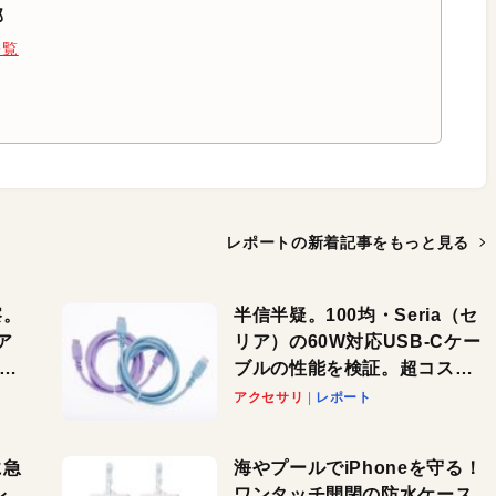
部
一覧
レポートの新着記事を
もっと見る
察。
半信半疑。100均・Seria（セ
ア
リア）の60W対応USB-Cケー
ーカ
ブルの性能を検証。超コスパ
の1本を発見か？
アクセサリ
レポート
に急
海やプールでiPhoneを守る！
レ
ワンタッチ開閉の防水ケース