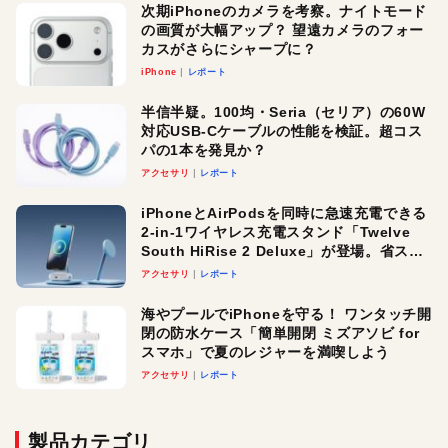
次期iPhoneのカメラを考察。ナイトモード
の画質が大幅アップ？ 望遠カメラのフォー
カスがさらにシャープに？
iPhone
レポート
半信半疑。100均・Seria（セリア）の60W
対応USB-Cケーブルの性能を検証。超コス
パの1本を発見か？
アクセサリ
レポート
iPhoneとAirPodsを同時に急速充電できる
2-in-1ワイヤレス充電スタンド「Twelve
South HiRise 2 Deluxe」が登場。省スペ
ースでおしゃれに充電したい人にオスス
アクセサリ
レポート
メ！
海やプールでiPhoneを守る！ ワンタッチ開
閉の防水ケース「簡単開閉 ミズアソビ for
スマホ」で夏のレジャーを満喫しよう
アクセサリ
レポート
製品カテゴリ