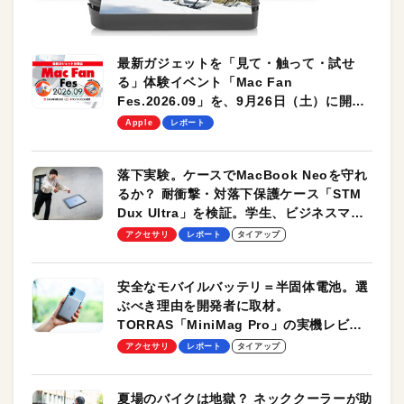
最新ガジェットを「見て・触って・試せ
る」体験イベント「Mac Fan
Fes.2026.09」を、9月26日（土）に開催
します！
Apple
レポート
落下実験。ケースでMacBook Neoを守れ
るか？ 耐衝撃・対落下保護ケース「STM
Dux Ultra」を検証。学生、ビジネスマン
のモバイルユースに最適！
アクセサリ
レポート
タイアップ
安全なモバイルバッテリ＝半固体電池。選
ぶべき理由を開発者に取材。
TORRAS「MiniMag Pro」の実機レビュ
ーも
アクセサリ
レポート
タイアップ
夏場のバイクは地獄？ ネッククーラーが助