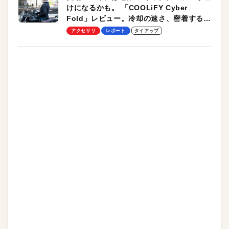
けになるかも。 「COOLiFY Cyber
Fold」レビュー。冷却の速さ、密着する冷
却プレート、シンプルな操作性がグッド！
アクセサリ
レポート
タイアップ