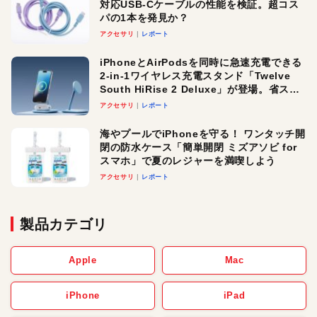
対応USB-Cケーブルの性能を検証。超コス
パの1本を発見か？
アクセサリ
レポート
iPhoneとAirPodsを同時に急速充電できる
2-in-1ワイヤレス充電スタンド「Twelve
South HiRise 2 Deluxe」が登場。省スペ
ースでおしゃれに充電したい人にオスス
アクセサリ
レポート
メ！
海やプールでiPhoneを守る！ ワンタッチ開
閉の防水ケース「簡単開閉 ミズアソビ for
スマホ」で夏のレジャーを満喫しよう
アクセサリ
レポート
製品カテゴリ
Apple
Mac
iPhone
iPad