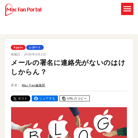
Apple
レポート
掲載日：
2009年6月2日
メールの署名に連絡先がないのはけ
しからん？
著者：
Mac Fan編集部
ポスト
シェアする
URLのコピー