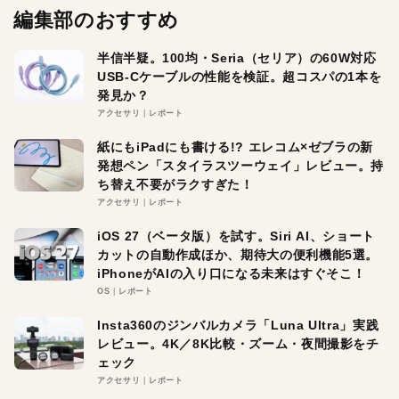
編集部のおすすめ
半信半疑。100均・Seria（セリア）の60W対応
USB-Cケーブルの性能を検証。超コスパの1本を
発見か？
アクセサリ
レポート
紙にもiPadにも書ける!? エレコム×ゼブラの新
発想ペン「スタイラスツーウェイ」レビュー。持
ち替え不要がラクすぎた！
アクセサリ
レポート
iOS 27（ベータ版）を試す。Siri AI、ショート
カットの自動作成ほか、期待大の便利機能5選。
iPhoneがAIの入り口になる未来はすぐそこ！
OS
レポート
Insta360のジンバルカメラ「Luna Ultra」実践
レビュー。4K／8K比較・ズーム・夜間撮影をチ
ェック
アクセサリ
レポート