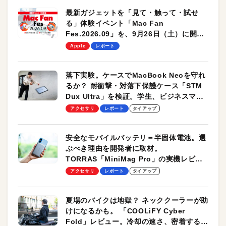
最新ガジェットを「見て・触って・試せ
る」体験イベント「Mac Fan
Fes.2026.09」を、9月26日（土）に開催
します！
Apple
レポート
落下実験。ケースでMacBook Neoを守れ
るか？ 耐衝撃・対落下保護ケース「STM
Dux Ultra」を検証。学生、ビジネスマン
のモバイルユースに最適！
アクセサリ
レポート
タイアップ
安全なモバイルバッテリ＝半固体電池。選
ぶべき理由を開発者に取材。
TORRAS「MiniMag Pro」の実機レビュ
ーも
アクセサリ
レポート
タイアップ
夏場のバイクは地獄？ ネッククーラーが助
けになるかも。 「COOLiFY Cyber
Fold」レビュー。冷却の速さ、密着する冷