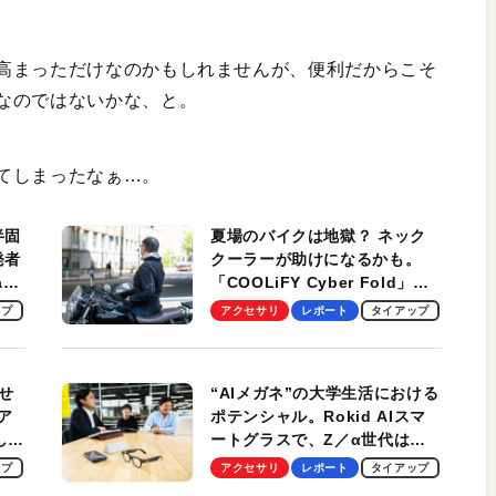
高まっただけなのかもしれませんが、便利だからこそ
なのではないかな、と。
てしまったなぁ…。
半固
夏場のバイクは地獄？ ネック
発者
クーラーが助けになるかも。
ag
「COOLiFY Cyber Fold」レ
ビュー。冷却の速さ、密着する
ップ
アクセサリ
レポート
タイアップ
冷却プレート、シンプルな操作
性がグッド！
せ
“AIメガネ”の大学生活における
ア
ポテンシャル。Rokid AIスマ
試して
ートグラスで、Z／α世代は何
のス
を見る？ 現役学生起業家、そ
ップ
アクセサリ
レポート
タイアップ
して教授による体験会レポート