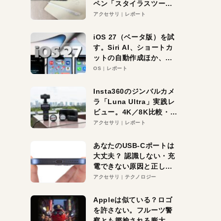
ペン「スタイラスツーウ
ェイ」レビュー。持ち替
アクセサリ
レポート
え不要がラクすぎた！
iOS 27（ベータ版）を試
す。Siri AI、ショートカ
ットの自動作成ほか、期
待大の便利機能5選。
OS
レポート
iPhoneがAIの入り口にな
る未来はすぐそこ！
Insta360のジンバルカメ
ラ「Luna Ultra」実践レ
ビュー。4K／8K比較・ズ
ーム・夜間撮影をチェッ
アクセサリ
レポート
ク
あなたのUSB-Cポートは
大丈夫？ 認識しない・充
電できない原因と正しい
対策
アクセサリ
テクノロジー
Appleは似ている？ロゴ
を許さない。フルーツ警
察とも揶揄される膨大な