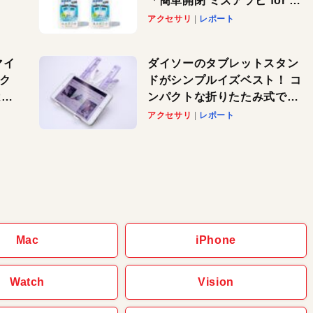
「簡単開閉 ミズアソビ for ス
」が
マホ」で夏のレジャーを満喫
アクセサリ
レポート
れ
しよう
！
マイ
ダイソーのタブレットスタン
パク
ドがシンプルイズベスト！ コ
AI
ンパクトな折りたたみ式でノ
も
ートパソコンにも対応。カラ
アクセサリ
レポート
バリ4つで選べる楽しさも
Mac
iPhone
Watch
Vision