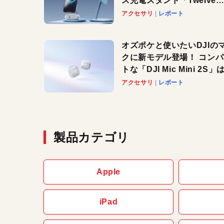
ス充電スタンド「Twelve
South HiRise 2 Deluxe
アクセサリ
レポート
登場。省スペースでおしゃ
に充電したい人にオススメ
オズポケと使いたいDJIの
クに新モデル登場！ コン
トな「DJI Mic Mini 2S」は
ノイキャンも搭載。屋外で
アクセサリ
レポート
快適に！
製品カテゴリ
Apple
iPad