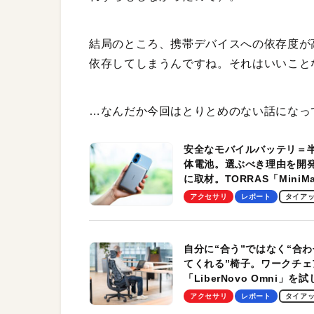
結局のところ、携帯デバイスへの依存度が
依存してしまうんですね。それはいいこと
…なんだか今回はとりとめのない話になっ
安全なモバイルバッテリ＝
体電池。選ぶべき理由を開
に取材。TORRAS「MiniM
Pro」の実機レビューも
アクセサリ
レポート
タイア
自分に“合う”ではなく“合わ
てくれる”椅子。ワークチェ
「LiberNovo Omni」を
わかったその魅力。まさか
アクセサリ
レポート
タイア
トレッチ機能も搭載