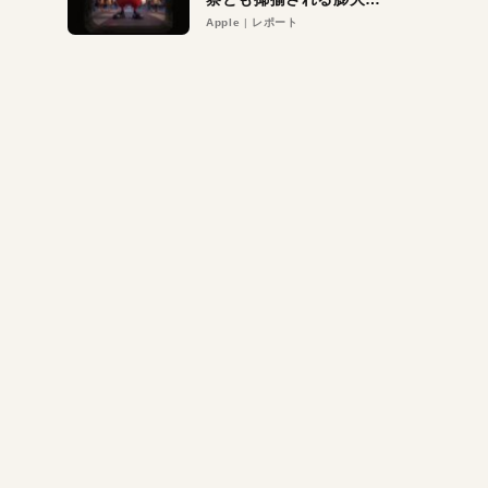
異議申し立て。対象は非
Apple
レポート
営利団体や公益団体も。
Appleロゴを“過剰”に守
る理由とは