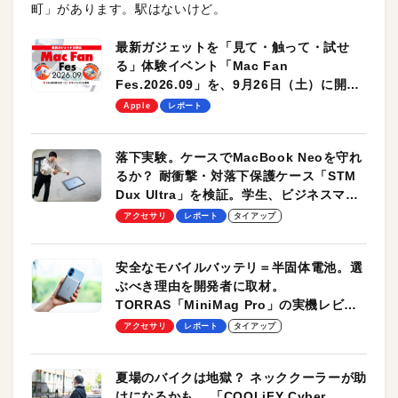
町」があります。駅はないけど。
最新ガジェットを「見て・触って・試せ
る」体験イベント「Mac Fan
Fes.2026.09」を、9月26日（土）に開催
します！
Apple
レポート
落下実験。ケースでMacBook Neoを守れ
るか？ 耐衝撃・対落下保護ケース「STM
Dux Ultra」を検証。学生、ビジネスマン
のモバイルユースに最適！
アクセサリ
レポート
タイアップ
安全なモバイルバッテリ＝半固体電池。選
ぶべき理由を開発者に取材。
TORRAS「MiniMag Pro」の実機レビュ
ーも
アクセサリ
レポート
タイアップ
夏場のバイクは地獄？ ネッククーラーが助
けになるかも。 「COOLiFY Cyber