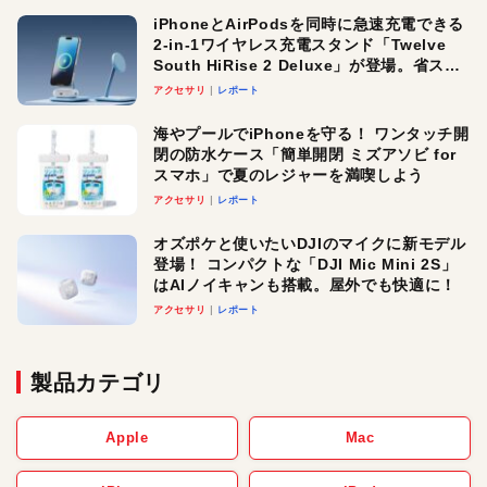
iPhoneとAirPodsを同時に急速充電できる
2-in-1ワイヤレス充電スタンド「Twelve
South HiRise 2 Deluxe」が登場。省スペ
ースでおしゃれに充電したい人にオスス
アクセサリ
レポート
メ！
海やプールでiPhoneを守る！ ワンタッチ開
閉の防水ケース「簡単開閉 ミズアソビ for
スマホ」で夏のレジャーを満喫しよう
アクセサリ
レポート
オズポケと使いたいDJIのマイクに新モデル
登場！ コンパクトな「DJI Mic Mini 2S」
はAIノイキャンも搭載。屋外でも快適に！
アクセサリ
レポート
製品カテゴリ
Apple
Mac