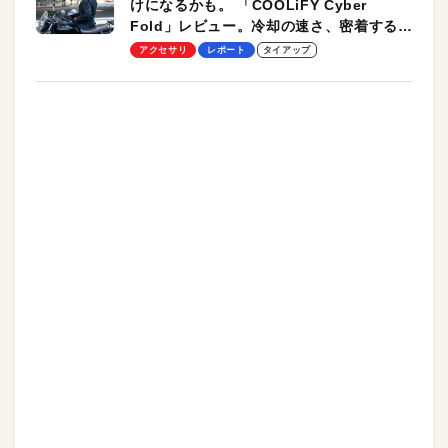
けになるかも。 「COOLiFY Cyber
Fold」レビュー。冷却の速さ、密着する冷
却プレート、シンプルな操作性がグッド！
アクセサリ
レポート
タイアップ