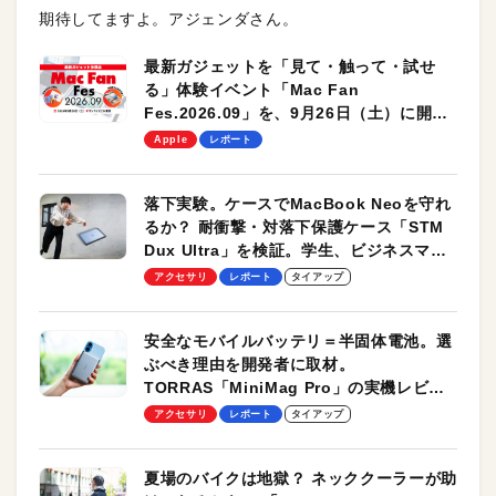
期待してますよ。アジェンダさん。
最新ガジェットを「見て・触って・試せ
る」体験イベント「Mac Fan
Fes.2026.09」を、9月26日（土）に開催
します！
Apple
レポート
落下実験。ケースでMacBook Neoを守れ
るか？ 耐衝撃・対落下保護ケース「STM
Dux Ultra」を検証。学生、ビジネスマン
のモバイルユースに最適！
アクセサリ
レポート
タイアップ
安全なモバイルバッテリ＝半固体電池。選
ぶべき理由を開発者に取材。
TORRAS「MiniMag Pro」の実機レビュ
ーも
アクセサリ
レポート
タイアップ
夏場のバイクは地獄？ ネッククーラーが助