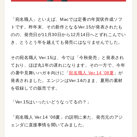
「宛名職人」といえば、Macでは定番の年賀状作成ソフ
トです。昨年末、その新作となるVer.15が発表されたも
のの、発売日が11月30日から12月14日へとずれこんでい
き、とうとう年を越えても発売にはなりませんでした。
その宛名職人 Ver.15は、今では「今秋発売」と発表され
ており、ほぼ丸1年の遅れになります。その一方で、今年
の暑中見舞いハガキ向けに「
宛名職人 Ver.14 ’08夏
」が
発表されました。エンジンはVer.14のまま、夏用の素材
を収録しての販売です。
「Ver.15はいったいどうなってるの？」
「宛名職人 Ver.14 ’08夏」の説明に来た、発売元のアジ
ェンダに直接事情を聞いてみました。