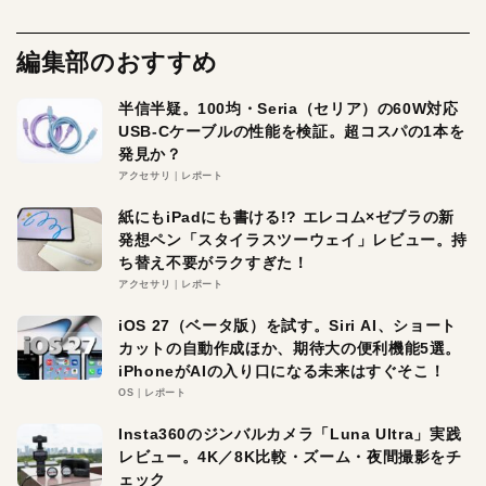
編集部のおすすめ
半信半疑。100均・Seria（セリア）の60W対応
USB-Cケーブルの性能を検証。超コスパの1本を
発見か？
アクセサリ
レポート
紙にもiPadにも書ける!? エレコム×ゼブラの新
発想ペン「スタイラスツーウェイ」レビュー。持
ち替え不要がラクすぎた！
アクセサリ
レポート
iOS 27（ベータ版）を試す。Siri AI、ショート
カットの自動作成ほか、期待大の便利機能5選。
iPhoneがAIの入り口になる未来はすぐそこ！
OS
レポート
Insta360のジンバルカメラ「Luna Ultra」実践
レビュー。4K／8K比較・ズーム・夜間撮影をチ
ェック