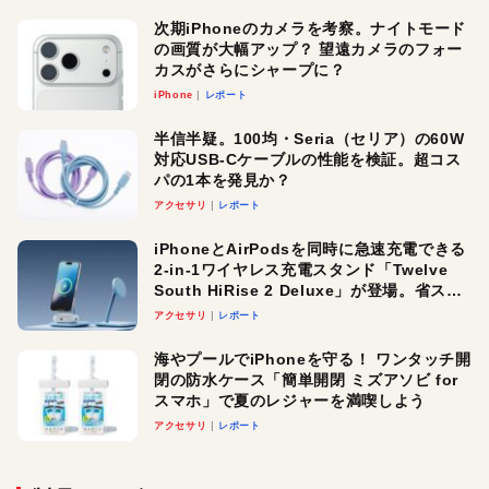
次期iPhoneのカメラを考察。ナイトモード
の画質が大幅アップ？ 望遠カメラのフォー
カスがさらにシャープに？
iPhone
レポート
半信半疑。100均・Seria（セリア）の60W
対応USB-Cケーブルの性能を検証。超コス
パの1本を発見か？
アクセサリ
レポート
iPhoneとAirPodsを同時に急速充電できる
2-in-1ワイヤレス充電スタンド「Twelve
South HiRise 2 Deluxe」が登場。省スペ
ースでおしゃれに充電したい人にオスス
アクセサリ
レポート
メ！
海やプールでiPhoneを守る！ ワンタッチ開
閉の防水ケース「簡単開閉 ミズアソビ for
スマホ」で夏のレジャーを満喫しよう
アクセサリ
レポート