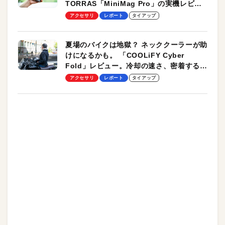
TORRAS「MiniMag Pro」の実機レビュ
ーも
アクセサリ
レポート
タイアップ
夏場のバイクは地獄？ ネッククーラーが助
けになるかも。 「COOLiFY Cyber
Fold」レビュー。冷却の速さ、密着する冷
却プレート、シンプルな操作性がグッド！
アクセサリ
レポート
タイアップ