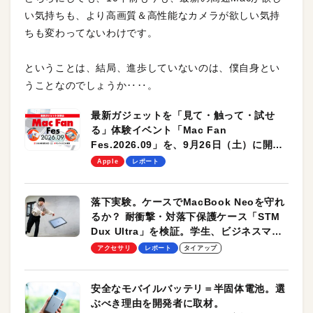
い気持ちも、より高画質＆高性能なカメラが欲しい気持
ちも変わってないわけです。
ということは、結局、進歩していないのは、僕自身とい
うことなのでしょうか‥‥。
最新ガジェットを「見て・触って・試せ
る」体験イベント「Mac Fan
Fes.2026.09」を、9月26日（土）に開催
します！
Apple
レポート
落下実験。ケースでMacBook Neoを守れ
るか？ 耐衝撃・対落下保護ケース「STM
Dux Ultra」を検証。学生、ビジネスマン
のモバイルユースに最適！
アクセサリ
レポート
タイアップ
安全なモバイルバッテリ＝半固体電池。選
ぶべき理由を開発者に取材。