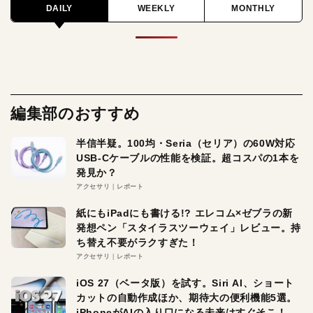
DAILY
WEEKLY
MONTHLY
編集部のおすすめ
半信半疑。100均・Seria（セリア）の60W対応
USB-Cケーブルの性能を検証。超コスパの1本を
発見か？
アクセサリ
レポート
紙にもiPadにも書ける!? エレコム×ゼブラの新
発想ペン「スタイラスツーウェイ」レビュー。持
ち替え不要がラクすぎた！
アクセサリ
レポート
iOS 27（ベータ版）を試す。Siri AI、ショート
カットの自動作成ほか、期待大の便利機能5選。
iPhoneがAIの入り口になる未来はすぐそこ！