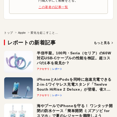
門職大学にて教鞭をとる。
この著者の記事一覧
トップ
Apple
変化を起こすことは常に正しくて
レポートの新着記事
もっと見る
半信半疑。100均・Seria（セリア）の60W
対応USB-Cケーブルの性能を検証。超コス
パの1本を発見か？
アクセサリ
レポート
iPhoneとAirPodsを同時に急速充電できる
2-in-1ワイヤレス充電スタンド「Twelve
South HiRise 2 Deluxe」が登場。省スペ
ースでおしゃれに充電したい人にオスス
アクセサリ
レポート
メ！
海やプールでiPhoneを守る！ ワンタッチ開
閉の防水ケース「簡単開閉 ミズアソビ for
スマホ」で夏のレジャーを満喫しよう