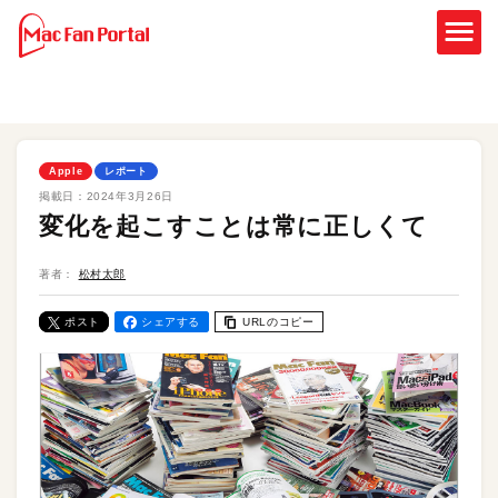
Apple
レポート
掲載日：
2024年3月26日
変化を起こすことは常に正しくて
著者：
松村太郎
ポスト
シェアする
URLのコピー