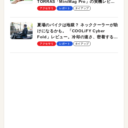
TORRAS「MiniMag Pro」の実機レビュ
ーも
アクセサリ
レポート
タイアップ
夏場のバイクは地獄？ ネッククーラーが助
けになるかも。 「COOLiFY Cyber
Fold」レビュー。冷却の速さ、密着する冷
却プレート、シンプルな操作性がグッド！
アクセサリ
レポート
タイアップ