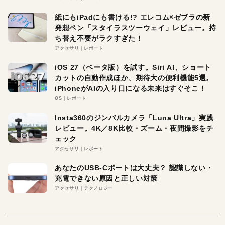
紙にもiPadにも書ける!? エレコム×ゼブラの新
発想ペン「スタイラスツーウェイ」レビュー。持
ち替え不要がラクすぎた！
アクセサリ
レポート
iOS 27（ベータ版）を試す。Siri AI、ショート
カットの自動作成ほか、期待大の便利機能5選。
iPhoneがAIの入り口になる未来はすぐそこ！
OS
レポート
Insta360のジンバルカメラ「Luna Ultra」実践
レビュー。4K／8K比較・ズーム・夜間撮影をチ
ェック
アクセサリ
レポート
あなたのUSB-Cポートは大丈夫？ 認識しない・
充電できない原因と正しい対策
アクセサリ
テクノロジー