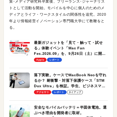
策･メディア研究科卒業後、フリーランス･ジャーナリス
トとして活動を開始。モバイルを中心に個人のためのメ
ディアとライフ・ワークスタイルの関係性を追究。2020
年より情報経営イノベーション専門職大学にて教鞭をと
る。
最新ガジェットを「見て・触って・試せ
る」体験イベント「Mac Fan
Fes.2026.09」を、9月26日（土）に開催
します！
Apple
レポート
落下実験。ケースでMacBook Neoを守れ
るか？ 耐衝撃・対落下保護ケース「STM
Dux Ultra」を検証。学生、ビジネスマン
のモバイルユースに最適！
アクセサリ
レポート
タイアップ
安全なモバイルバッテリ＝半固体電池。選
ぶべき理由を開発者に取材。