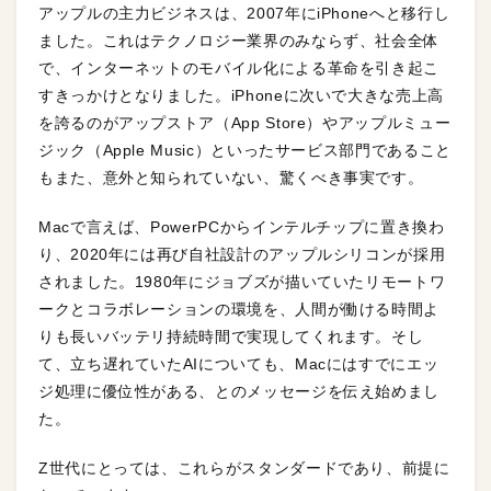
アップルの主力ビジネスは、2007年にiPhoneへと移行し
ました。これはテクノロジー業界のみならず、社会全体
で、インターネットのモバイル化による革命を引き起こ
すきっかけとなりました。iPhoneに次いで大きな売上高
を誇るのがアップストア（App Store）やアップルミュー
ジック（Apple Music）といったサービス部門であること
もまた、意外と知られていない、驚くべき事実です。
Macで言えば、PowerPCからインテルチップに置き換わ
り、2020年には再び自社設計のアップルシリコンが採用
されました。1980年にジョブズが描いていたリモートワ
ークとコラボレーションの環境を、人間が働ける時間よ
りも長いバッテリ持続時間で実現してくれます。そし
て、立ち遅れていたAIについても、Macにはすでにエッ
ジ処理に優位性がある、とのメッセージを伝え始めまし
た。
Z世代にとっては、これらがスタンダードであり、前提に