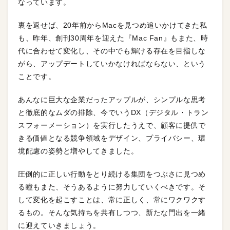
なっています。
裏を返せば、20年前からMacを見つめ追いかけてきた私
も、昨年、創刊30周年を迎えた『Mac Fan』もまた、時
代に合わせて変化し、その中でも輝ける存在を目指しな
がら、アップデートしていかなければならない、という
ことです。
あんなに巨大な企業だったアップルが、シンプルな思考
と徹底的なムダの排除、今でいうDX（デジタル・トラン
スフォーメーション）を実行したうえで、顧客に提供で
きる価値となる競争領域をデザイン、プライバシー、環
境配慮の姿勢と増やしてきました。
圧倒的に正しい行動をとり続ける集団をつぶさに見つめ
る瞳もまた、そうあるように努力していくべきです。そ
して変化を起こすことは、常に正しく、常にワクワクす
るもの。そんな気持ちを共有しつつ、新たな門出を一緒
に迎えていきましょう。