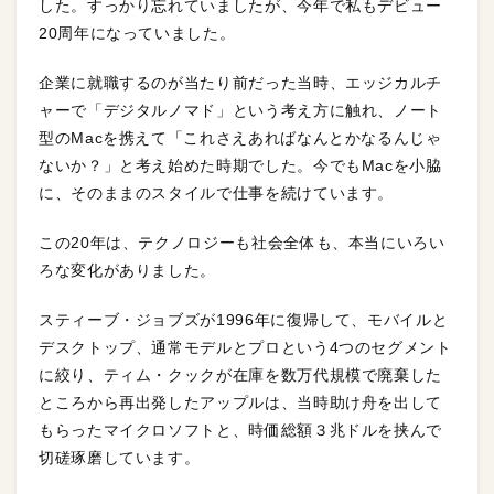
した。すっかり忘れていましたが、今年で私もデビュー
20周年になっていました。
企業に就職するのが当たり前だった当時、エッジカルチ
ャーで「デジタルノマド」という考え方に触れ、ノート
型のMacを携えて「これさえあればなんとかなるんじゃ
ないか？」と考え始めた時期でした。今でもMacを小脇
に、そのままのスタイルで仕事を続けています。
この20年は、テクノロジーも社会全体も、本当にいろい
ろな変化がありました。
スティーブ・ジョブズが1996年に復帰して、モバイルと
デスクトップ、通常モデルとプロという4つのセグメント
に絞り、ティム・クックが在庫を数万代規模で廃棄した
ところから再出発したアップルは、当時助け舟を出して
もらったマイクロソフトと、時価総額３兆ドルを挟んで
切磋琢磨しています。