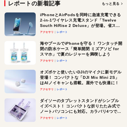
レポートの新着記事
もっと見る
iPhoneとAirPodsを同時に急速充電できる
2-in-1ワイヤレス充電スタンド「Twelve
South HiRise 2 Deluxe」が登場。省スペ
ースでおしゃれに充電したい人にオスス
アクセサリ
レポート
メ！
海やプールでiPhoneを守る！ ワンタッチ開
閉の防水ケース「簡単開閉 ミズアソビ for
スマホ」で夏のレジャーを満喫しよう
アクセサリ
レポート
オズポケと使いたいDJIのマイクに新モデル
登場！ コンパクトな「DJI Mic Mini 2S」
はAIノイキャンも搭載。屋外でも快適に！
アクセサリ
レポート
ダイソーのタブレットスタンドがシンプル
イズベスト！ コンパクトな折りたたみ式で
ノートパソコンにも対応。カラバリ4つで選
べる楽しさも
アクセサリ
レポート