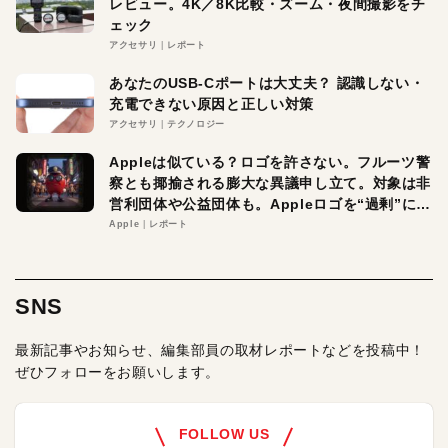
レビュー。4K／8K比較・ズーム・夜間撮影をチ
ェック
アクセサリ
レポート
あなたのUSB-Cポートは大丈夫？ 認識しない・
充電できない原因と正しい対策
アクセサリ
テクノロジー
Appleは似ている？ロゴを許さない。フルーツ警
察とも揶揄される膨大な異議申し立て。対象は非
営利団体や公益団体も。Appleロゴを“過剰”に守
る理由とは
Apple
レポート
SNS
最新記事やお知らせ、編集部員の取材レポートなどを投稿中！
ぜひフォローをお願いします。
FOLLOW US