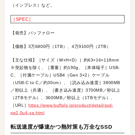
（インプレス）など。
［SPEC］
【発売】バッファロー
【価格】3万6800円（1TB）、4万9100円（2TB）
【主な仕様】［サイズ（W×H×D）］約63×16×118mm
※突起物を除く、［重量］約190g、［本体端子］USB-
C、［付属ケーブル］USB4（Gen 3×2）ケーブル
（USB-C to C／約30cm）、［読み込み速度］3800MB
／秒以上（共通）、［書き込み速度］3700MB／秒以上
（2TBモデル）、3600MB／秒以上（1TBモデル）、
［URL］
https://www.buffalo.jp/product/detail/ssd-
pe2.0u4-sa.html
転送速度が爆速かつ熱対策も万全なSSD