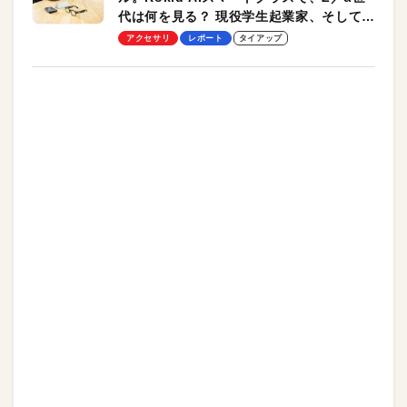
代は何を見る？ 現役学生起業家、そして教
授による体験会レポート【PR】
アクセサリ
レポート
タイアップ