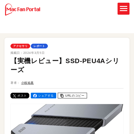
アクセサリ
レポート
掲載日：
2024年3月5日
【実機レビュー】SSD-PEU4Aシリ
ーズ
著者：
小枝祐基
ポスト
シェアする
URLのコピー