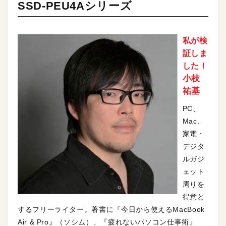
SSD-PEU4Aシリーズ
私が検
証しま
した！
小枝
祐基
PC、
Mac、
家電・
デジタ
ルガジ
ェット
周りを
得意と
するフリーライター。著書に『今日から使えるMacBook
Air & Pro』（ソシム）、『疲れないパソコン仕事術』