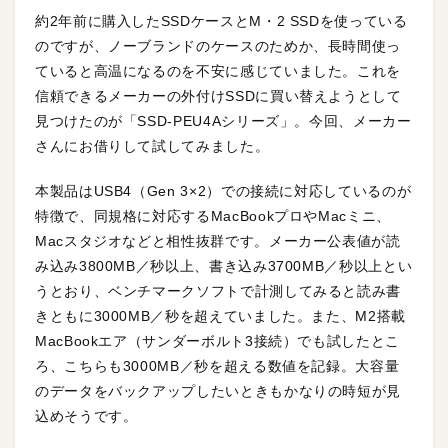
約2年前に購入したSSDケースとM・2 SSDを使っている
のですが、ノーブランドのケースのためか、長時間使っ
ていると高温になるのを不安に感じていました。これを
信頼できるメーカーの外付けSSDに買い替えようとして
見つけたのが「SSD-PEU4Aシリーズ」。今回、メーカー
さんにお借りして試してみました。
本製品はUSB4（Gen 3×2）での接続に対応しているのが
特徴で、同規格に対応するMacBookプロやMacミニ、
Macスタジオなどと相性抜群です。メーカー公表値が読
み込み3800MB／秒以上、書き込み3700MB／秒以上とい
うとおり、ベンチマークソフトで計測してみると読み書
きともに3000MB／秒を超えていました。また、M2搭載
MacBookエア（サンダーボルト3接続）でも試したとこ
ろ、こちらも3000MB／秒を超える数値を記録。大容量
のデータをバックアップしたいときもかなりの時短が見
込めそうです。