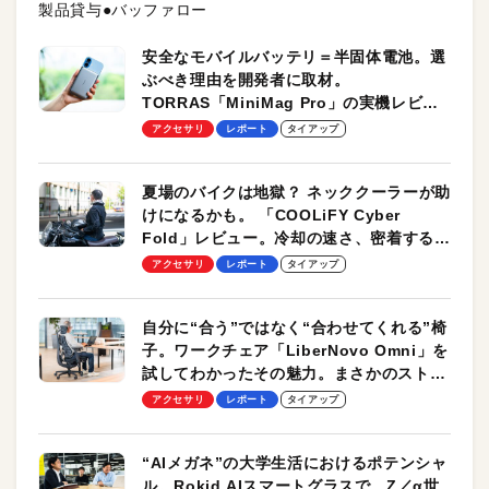
製品貸与●バッファロー
安全なモバイルバッテリ＝半固体電池。選
ぶべき理由を開発者に取材。
TORRAS「MiniMag Pro」の実機レビュ
ーも
アクセサリ
レポート
タイアップ
夏場のバイクは地獄？ ネッククーラーが助
けになるかも。 「COOLiFY Cyber
Fold」レビュー。冷却の速さ、密着する冷
却プレート、シンプルな操作性がグッド！
アクセサリ
レポート
タイアップ
自分に“合う”ではなく“合わせてくれる”椅
子。ワークチェア「LiberNovo Omni」を
試してわかったその魅力。まさかのストレ
ッチ機能も搭載
アクセサリ
レポート
タイアップ
“AIメガネ”の大学生活におけるポテンシャ
ル。Rokid AIスマートグラスで、Z／α世