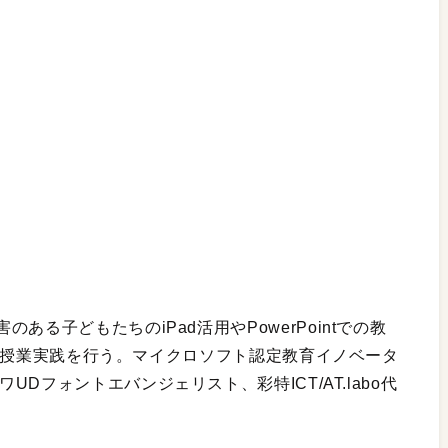
る子どもたちのiPad活用やPowerPointでの教
用した授業実践を行う。マイクロソフト認定教育イノベータ
r、モリサワUDフォントエバンジェリスト、彩特ICT/AT.labo代