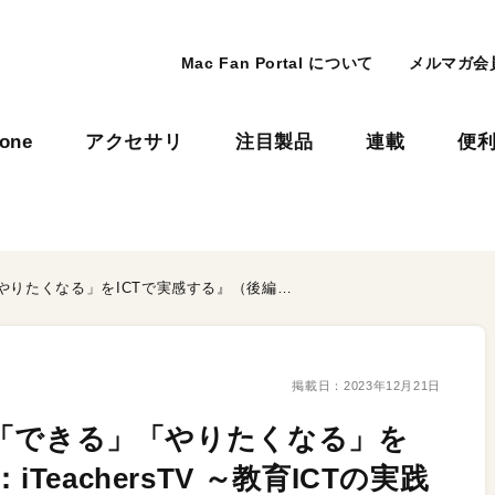
Mac Fan Portal について
メルマガ会
hone
アクセサリ
注目製品
連載
便
【Vol.461】『「わかる」「できる」「やりたくなる」をICTで実感する』（後編）：iTeachersTV ～教育ICTの実践者たち～
掲載日：
2023年12月21日
る」「できる」「やりたくなる」を
TeachersTV ～教育ICTの実践