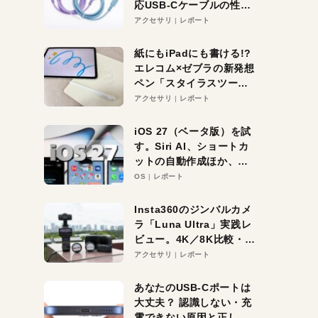
応USB-Cケーブルの性能
を検証。超コスパの1本を
アクセサリ
レポート
発見か？
紙にもiPadにも書ける!?
エレコム×ゼブラの新発想
ペン「スタイラスツーウ
ェイ」レビュー。持ち替
アクセサリ
レポート
え不要がラクすぎた！
iOS 27（ベータ版）を試
す。Siri AI、ショートカ
ットの自動作成ほか、期
待大の便利機能5選。
OS
レポート
iPhoneがAIの入り口にな
る未来はすぐそこ！
Insta360のジンバルカメ
ラ「Luna Ultra」実践レ
ビュー。4K／8K比較・ズ
ーム・夜間撮影をチェッ
アクセサリ
レポート
ク
あなたのUSB-Cポートは
大丈夫？ 認識しない・充
電できない原因と正しい