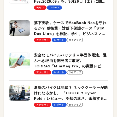
Fes.2026.09」を、9月26日（土）に開催
します！
Apple
レポート
落下実験。ケースでMacBook Neoを守れ
るか？ 耐衝撃・対落下保護ケース「STM
Dux Ultra」を検証。学生、ビジネスマン
のモバイルユースに最適！
アクセサリ
レポート
タイアップ
安全なモバイルバッテリ＝半固体電池。選
ぶべき理由を開発者に取材。
TORRAS「MiniMag Pro」の実機レビュ
ーも
アクセサリ
レポート
タイアップ
夏場のバイクは地獄？ ネッククーラーが助
けになるかも。 「COOLiFY Cyber
Fold」レビュー。冷却の速さ、密着する冷
却プレート、シンプルな操作性がグッド！
アクセサリ
レポート
タイアップ