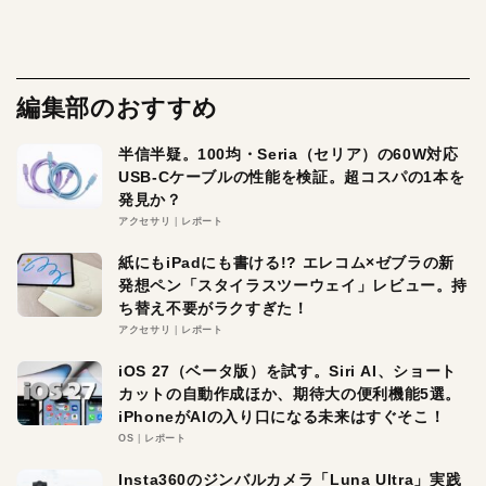
編集部のおすすめ
半信半疑。100均・Seria（セリア）の60W対応
USB-Cケーブルの性能を検証。超コスパの1本を
発見か？
アクセサリ
レポート
紙にもiPadにも書ける!? エレコム×ゼブラの新
発想ペン「スタイラスツーウェイ」レビュー。持
ち替え不要がラクすぎた！
アクセサリ
レポート
iOS 27（ベータ版）を試す。Siri AI、ショート
カットの自動作成ほか、期待大の便利機能5選。
iPhoneがAIの入り口になる未来はすぐそこ！
OS
レポート
Insta360のジンバルカメラ「Luna Ultra」実践