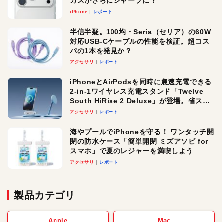
カスがさらにシャープに？
iPhone
レポート
半信半疑。100均・Seria（セリア）の60W
対応USB-Cケーブルの性能を検証。超コス
パの1本を発見か？
アクセサリ
レポート
iPhoneとAirPodsを同時に急速充電できる
2-in-1ワイヤレス充電スタンド「Twelve
South HiRise 2 Deluxe」が登場。省スペ
ースでおしゃれに充電したい人にオスス
アクセサリ
レポート
メ！
海やプールでiPhoneを守る！ ワンタッチ開
閉の防水ケース「簡単開閉 ミズアソビ for
スマホ」で夏のレジャーを満喫しよう
アクセサリ
レポート
製品カテゴリ
Apple
Mac