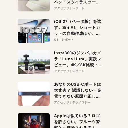
ペン「スタイラスツーウ
ェイ」レビュー。持ち替
アクセサリ
レポート
え不要がラクすぎた！
iOS 27（ベータ版）を試
す。Siri AI、ショートカ
ットの自動作成ほか、期
待大の便利機能5選。
OS
レポート
iPhoneがAIの入り口にな
る未来はすぐそこ！
Insta360のジンバルカメ
ラ「Luna Ultra」実践レ
ビュー。4K／8K比較・ズ
ーム・夜間撮影をチェッ
アクセサリ
レポート
ク
あなたのUSB-Cポートは
大丈夫？ 認識しない・充
電できない原因と正しい
対策
アクセサリ
テクノロジー
Appleは似ている？ロゴ
を許さない。フルーツ警
察とも揶揄される膨大な