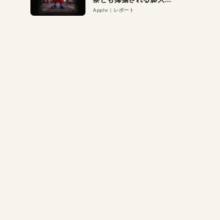
異議申し立て。対象は非
Apple
レポート
営利団体や公益団体も。
Appleロゴを“過剰”に守
る理由とは