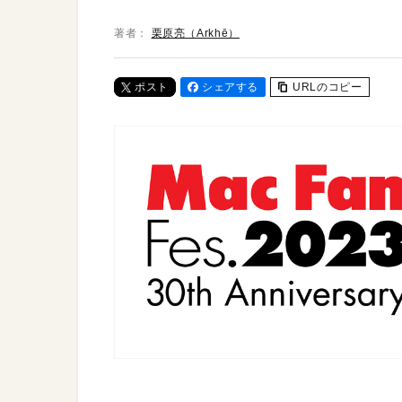
著者：
栗原亮（Arkhē）
ポスト
シェアする
URLのコピー