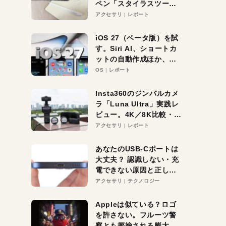
ペン「スタイラスツーウ
ェイ」レビュー。持ち替
アクセサリ
レポート
え不要がラクすぎた！
iOS 27（ベータ版）を試
す。Siri AI、ショートカ
ットの自動作成ほか、期
待大の便利機能5選。
OS
レポート
iPhoneがAIの入り口にな
る未来はすぐそこ！
Insta360のジンバルカメ
ラ「Luna Ultra」実践レ
ビュー。4K／8K比較・ズ
ーム・夜間撮影をチェッ
アクセサリ
レポート
ク
あなたのUSB-Cポートは
大丈夫？ 認識しない・充
電できない原因と正しい
対策
アクセサリ
テクノロジー
Appleは似ている？ロゴ
を許さない。フルーツ警
察とも揶揄される膨大な