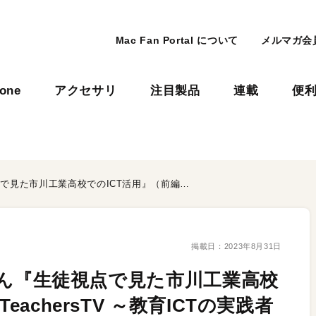
Mac Fan Portal について
メルマガ会
hone
アクセサリ
注目製品
連載
便
【Vol.446】松尾 美咲輝さん『生徒視点で見た市川工業高校でのICT活用』（前編）：iTeachersTV ～教育ICTの実践者たち～
掲載日：
2023年8月31日
咲輝さん『生徒視点で見た市川工業高校
eachersTV ～教育ICTの実践者