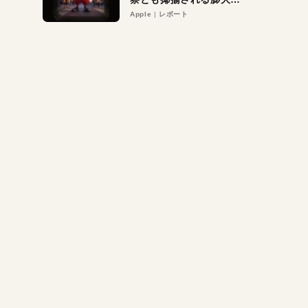
異議申し立て。対象は非
Apple
レポート
営利団体や公益団体も。
Appleロゴを“過剰”に守
る理由とは