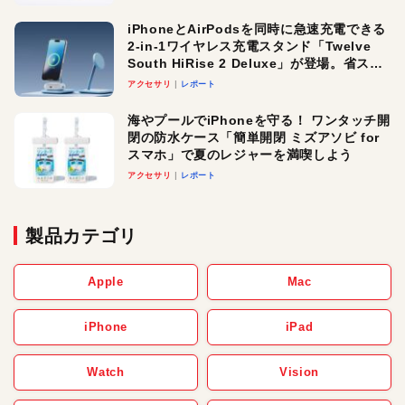
iPhoneとAirPodsを同時に急速充電できる
2-in-1ワイヤレス充電スタンド「Twelve
South HiRise 2 Deluxe」が登場。省スペ
ースでおしゃれに充電したい人にオスス
アクセサリ
レポート
メ！
海やプールでiPhoneを守る！ ワンタッチ開
閉の防水ケース「簡単開閉 ミズアソビ for
スマホ」で夏のレジャーを満喫しよう
アクセサリ
レポート
製品カテゴリ
Apple
Mac
iPhone
iPad
Watch
Vision