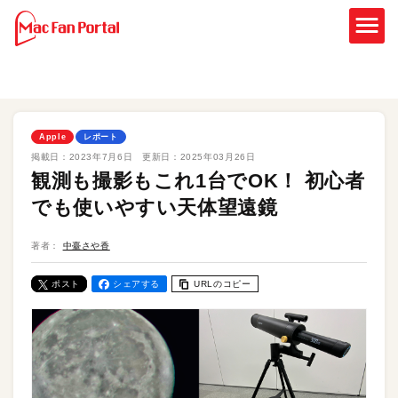
Apple
レポート
掲載日：
2023年7月6日
更新日：
2025年03月26日
観測も撮影もこれ1台でOK！ 初心者
でも使いやすい天体望遠鏡
著者：
中臺さや香
ポスト
シェアする
URLのコピー