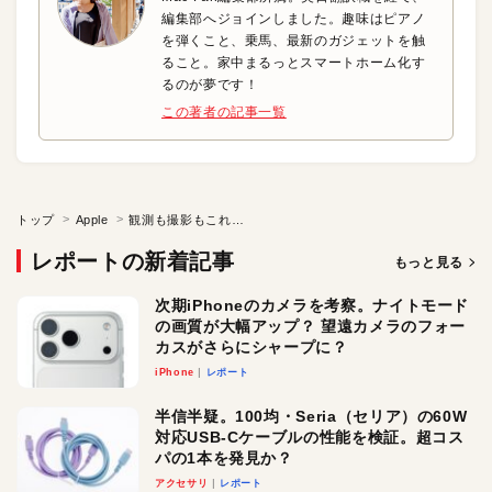
編集部へジョインしました。趣味はピアノ
を弾くこと、乗馬、最新のガジェットを触
ること。家中まるっとスマートホーム化す
るのが夢です！
この著者の記事一覧
トップ
Apple
観測も撮影もこれ1台でOK！ 初心者でも使いやすい天体望遠鏡
レポートの新着記事
もっと見る
次期iPhoneのカメラを考察。ナイトモード
の画質が大幅アップ？ 望遠カメラのフォー
カスがさらにシャープに？
iPhone
レポート
半信半疑。100均・Seria（セリア）の60W
対応USB-Cケーブルの性能を検証。超コス
パの1本を発見か？
アクセサリ
レポート