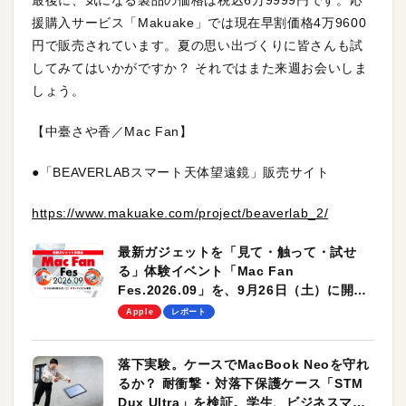
最後に、気になる製品の価格は税込6万9999円です。応
援購入サービス「Makuake」では現在早割価格4万9600
円で販売されています。夏の思い出づくりに皆さんも試
してみてはいかがですか？ それではまた来週お会いしま
しょう。
【中臺さや香／Mac Fan】
●「BEAVERLABスマート天体望遠鏡」販売サイト
https://www.makuake.com/project/beaverlab_2/
最新ガジェットを「見て・触って・試せ
る」体験イベント「Mac Fan
Fes.2026.09」を、9月26日（土）に開催
します！
Apple
レポート
落下実験。ケースでMacBook Neoを守れ
るか？ 耐衝撃・対落下保護ケース「STM
Dux Ultra」を検証。学生、ビジネスマン