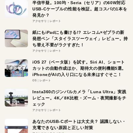
半信半疑。100均・Seria（セリア）の60W対応
USB-Cケーブルの性能を検証。超コスパの1本を
発見か？
アクセサリ
レポート
紙にもiPadにも書ける!? エレコム×ゼブラの新
発想ペン「スタイラスツーウェイ」レビュー。持
ち替え不要がラクすぎた！
アクセサリ
レポート
iOS 27（ベータ版）を試す。Siri AI、ショート
カットの自動作成ほか、期待大の便利機能5選。
iPhoneがAIの入り口になる未来はすぐそこ！
OS
レポート
Insta360のジンバルカメラ「Luna Ultra」実践
レビュー。4K／8K比較・ズーム・夜間撮影をチ
ェック
アクセサリ
レポート
あなたのUSB-Cポートは大丈夫？ 認識しない・
充電できない原因と正しい対策