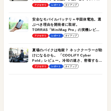
のモバイルユースに最適！
アクセサリ
レポート
タイアップ
安全なモバイルバッテリ＝半固体電池。選
ぶべき理由を開発者に取材。
TORRAS「MiniMag Pro」の実機レビュ
ーも
アクセサリ
レポート
タイアップ
夏場のバイクは地獄？ ネッククーラーが助
けになるかも。 「COOLiFY Cyber
Fold」レビュー。冷却の速さ、密着する冷
却プレート、シンプルな操作性がグッド！
アクセサリ
レポート
タイアップ