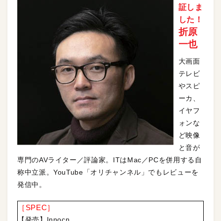
証しま
した！
折原
一也
大画面
テレビ
やスピ
ーカ、
イヤフ
ォンな
ど映像
と音が
専門のAVライター／評論家。ITはMac／PCを併用する自
称中立派。YouTube「オリチャンネル」でもレビューを
発信中。
［SPEC］
【発売】Innocn