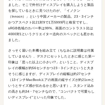
ました。そこで外付けディスプレイを購入しようと製品
を探しているときに見つけたのが、「イノクン
（Innocn）」という中国メーカーの製品。23・3インチ
かつアスペクト比21対9で1万5999円と格安ですし、
sRGB色域のカバー率は99%、画面のコントラスト比は
4000対1というクリエイター志向のスペックにも惹かれ
ました。
さっそく届いた本機を組み立て（ちなみに説明書は付属
していません!）、デスクにセットしたときに感じた第一
印象は「思った以上に小さい!?」ということ。ディスプ
レイの横幅が約56センチかつ23・3インチというと大き
そうに感じますが、ディスプレイの縦幅は約27センチ
（13インチMacBookエアの画面の縦サイズが約21cmと
いうとサイズ感が伝わるかと思います）。スタンド込み
の高さも約34・7センチなので、“コンパクトで可愛らし
いディスプレイ”といった印象でした。