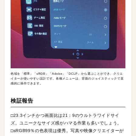
色域を「標準」「sRGB」「Adobe」「DCLP」から選ぶことができ、クリエ
イターが使いやすい設計です。各種メニューは、背面のジョイスティックで直
感的に操作できます。
検証報告
□23.3インチかつ画面比は21：9のウルトラワイドサイ
ズ。ユニークなサイズ感がハマる作業も多いでしょう。
□sRGB99％の色表現は優秀。写真や映像クリエイターが