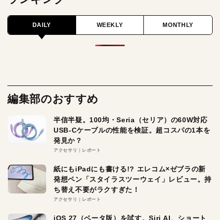
DAILY
WEEKLY
MONTHLY
編集部のおすすめ
半信半疑。100均・Seria（セリア）の60W対応
USB-Cケーブルの性能を検証。超コスパの1本を
発見か？
アクセサリ
レポート
紙にもiPadにも書ける!? エレコム×ゼブラの新
発想ペン「スタイラスツーウェイ」レビュー。持
ち替え不要がラクすぎた！
アクセサリ
レポート
iOS 27（ベータ版）を試す。Siri AI、ショート