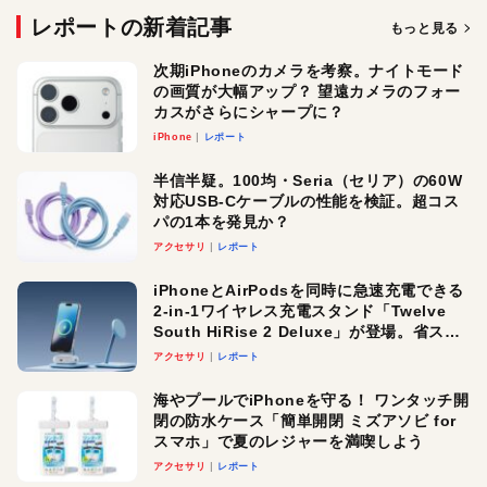
レポートの新着記事
もっと見る
次期iPhoneのカメラを考察。ナイトモード
の画質が大幅アップ？ 望遠カメラのフォー
カスがさらにシャープに？
iPhone
レポート
半信半疑。100均・Seria（セリア）の60W
対応USB-Cケーブルの性能を検証。超コス
パの1本を発見か？
アクセサリ
レポート
iPhoneとAirPodsを同時に急速充電できる
2-in-1ワイヤレス充電スタンド「Twelve
South HiRise 2 Deluxe」が登場。省スペ
ースでおしゃれに充電したい人にオスス
アクセサリ
レポート
メ！
海やプールでiPhoneを守る！ ワンタッチ開
閉の防水ケース「簡単開閉 ミズアソビ for
スマホ」で夏のレジャーを満喫しよう
アクセサリ
レポート