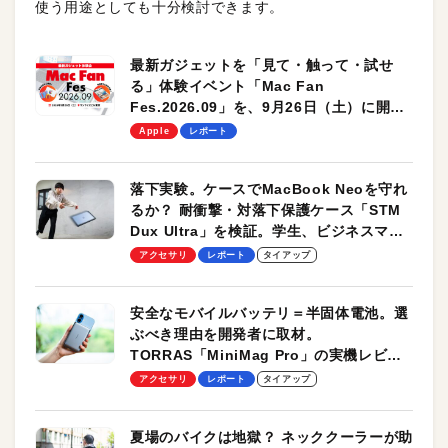
使う用途としても十分検討できます。
最新ガジェットを「見て・触って・試せ
る」体験イベント「Mac Fan
Fes.2026.09」を、9月26日（土）に開催
します！
Apple
レポート
落下実験。ケースでMacBook Neoを守れ
るか？ 耐衝撃・対落下保護ケース「STM
Dux Ultra」を検証。学生、ビジネスマン
のモバイルユースに最適！
アクセサリ
レポート
タイアップ
安全なモバイルバッテリ＝半固体電池。選
ぶべき理由を開発者に取材。
TORRAS「MiniMag Pro」の実機レビュ
ーも
アクセサリ
レポート
タイアップ
夏場のバイクは地獄？ ネッククーラーが助