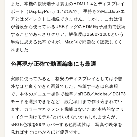
また、本機の接続端子は裏面のHDMI 1.4とディスプレイ
ポート（DisplayPort）1.4のみで、 手持ちのMacBookエ
アとはダイレクトに接続できません。しかし、これは僕
が普段から使っているUSBドッグのHDMI端子経由で接続
することであっさりクリア。解像度は2560×1080という
半端に思える比率ですが、Mac側で問題なく認識してく
れました
色再現が正確で動画編集にも最適
実際に使ってみると、格安のディスプレイとしては予想
外なほど良くできた画質でした。特筆すべきは色表現
で、本体のメニュー操作で標準／sRGB／Adobe／DCIP3
モードを選択できるなど、設定項目まで作り込まれてい
ます。カラーマネジメント機能はないため“本格的なクリ
エイター向けモデル”とはいえないかもしれませんが、
sRGB色域を99％カバーする色再現性は、写真や映像を
見ればすぐにわかるほど優秀です。