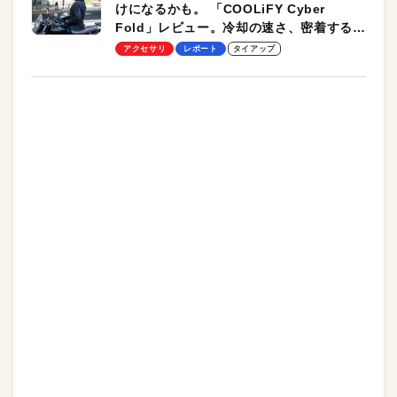
けになるかも。 「COOLiFY Cyber
Fold」レビュー。冷却の速さ、密着する冷
却プレート、シンプルな操作性がグッド！
アクセサリ
レポート
タイアップ