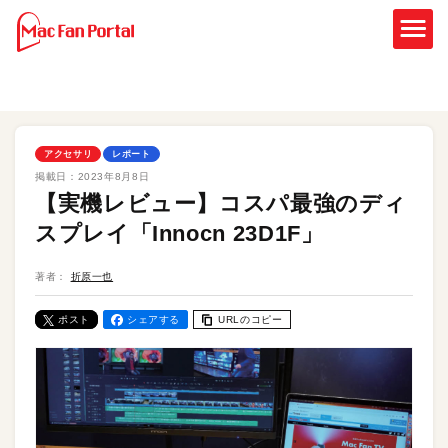
アクセサリ
レポート
掲載日：
2023年8月8日
【実機レビュー】コスパ最強のディ
スプレイ「Innocn 23D1F」
著者：
折原一也
ポスト
シェアする
URLのコピー