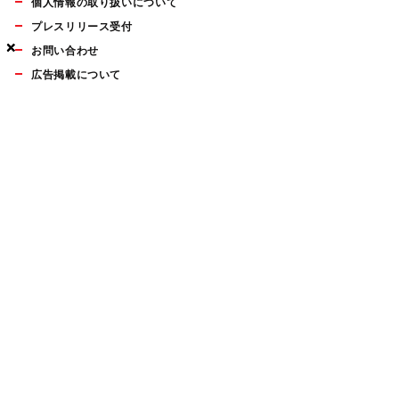
個人情報の取り扱いについて
プレスリリース受付
×
×
×
お問い合わせ
広告掲載について
マイナビBOOKS
Mac Fan Portalの人気記事ランキングやおすすめ記事、編集部
員によるコラムなどをまとめたメールマガジンを毎週金曜日に
配信します。お気軽にご登録ください。
Mac Fan メールマガジン
無料登録はこちら
Copyright © Mynavi Publishing Corporation