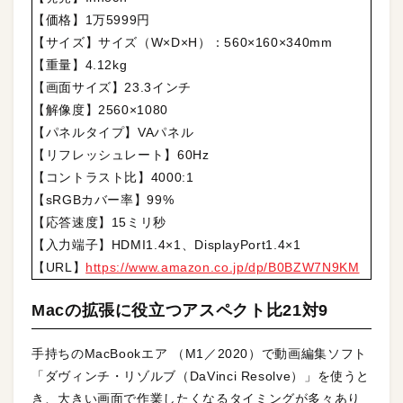
【価格】1万5999円
【サイズ】サイズ（W×D×H）：560×160×340mm
【重量】4.12kg
【画面サイズ】23.3インチ
【解像度】2560×1080
【パネルタイプ】VAパネル
【リフレッシュレート】60Hz
【コントラスト比】4000:1
【sRGBカバー率】99%
【応答速度】15ミリ秒
【入力端子】HDMI1.4×1、DisplayPort1.4×1
【URL】
https://www.amazon.co.jp/dp/B0BZW7N9KM
Macの拡張に役立つアスペクト比21対9
手持ちのMacBookエア （M1／2020）で動画編集ソフト
「ダヴィンチ・リゾルブ（DaVinci Resolve）」を使うと
き、大きい画面で作業したくなるタイミングが多々あり