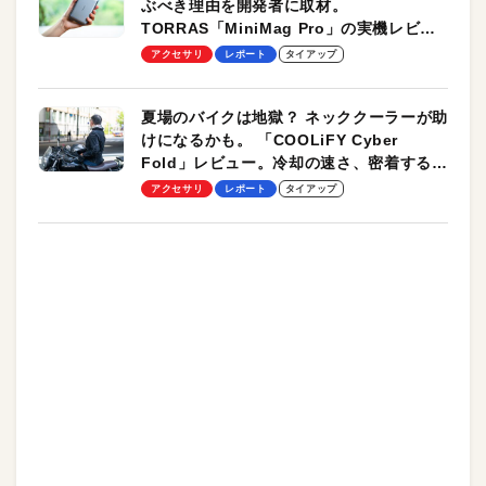
ぶべき理由を開発者に取材。
TORRAS「MiniMag Pro」の実機レビュ
ーも
アクセサリ
レポート
タイアップ
夏場のバイクは地獄？ ネッククーラーが助
けになるかも。 「COOLiFY Cyber
Fold」レビュー。冷却の速さ、密着する冷
却プレート、シンプルな操作性がグッド！
アクセサリ
レポート
タイアップ