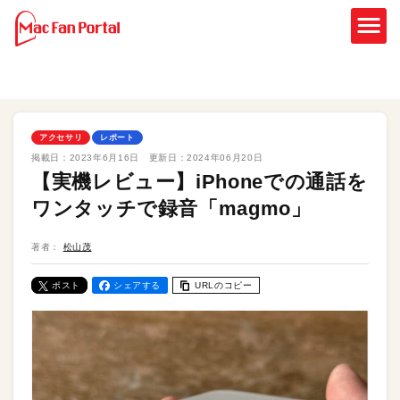
アクセサリ
レポート
掲載日：
2023年6月16日
更新日：
2024年06月20日
【実機レビュー】iPhoneでの通話を
ワンタッチで録音「magmo」
著者：
松山茂
ポスト
シェアする
URLのコピー