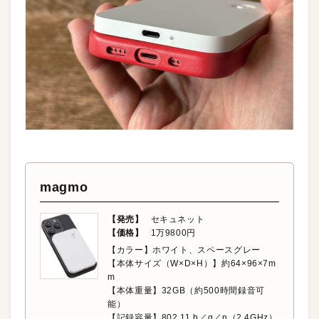
magmo
【発売】
セキュネット
【価格】
1万9800円
【カラー】ホワイト、スペースグレー
【本体サイズ（W×D×H）】約64×96×7m
m
【本体重量】32GB（約500時間録音可
能）
【記録容量】802.11 b／g／n（2.4GHz）