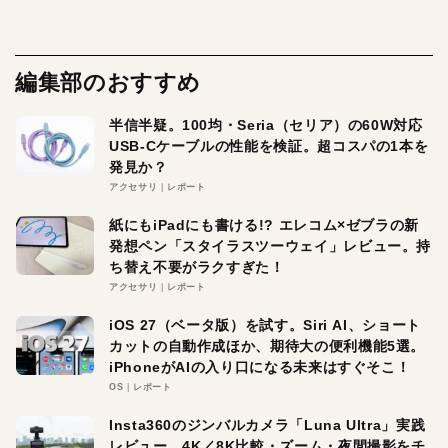
編集部のおすすめ
半信半疑。100均・Seria（セリア）の60W対応
USB-Cケーブルの性能を検証。超コスパの1本を
発見か？
アクセサリ
レポート
紙にもiPadにも書ける!? エレコム×ゼブラの新
発想ペン「スタイラスツーウェイ」レビュー。持
ち替え不要がラクすぎた！
アクセサリ
レポート
iOS 27（ベータ版）を試す。Siri AI、ショート
カットの自動作成ほか、期待大の便利機能5選。
iPhoneがAIの入り口になる未来はすぐそこ！
OS
レポート
Insta360のジンバルカメラ「Luna Ultra」実践
レビュー。4K／8K比較・ズーム・夜間撮影をチ