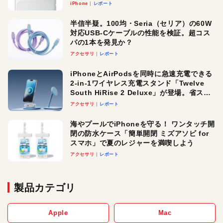
iPhone
レポート
半信半疑。100均・Seria（セリア）の60W
対応USB-Cケーブルの性能を検証。超コス
パの1本を発見か？
アクセサリ
レポート
iPhoneとAirPodsを同時に急速充電できる
2-in-1ワイヤレス充電スタンド「Twelve
South HiRise 2 Deluxe」が登場。省スペ
ースでおしゃれに充電したい人にオスス
アクセサリ
レポート
メ！
海やプールでiPhoneを守る！ ワンタッチ開
閉の防水ケース「簡単開閉 ミズアソビ for
スマホ」で夏のレジャーを満喫しよう
アクセサリ
レポート
製品カテゴリ
Apple
Mac