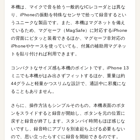
本機は、マイクで音を拾う一般的なICレコーダとは異な
り、iPhoneの振動を特殊なセンサで拾って録音するとい
うユニークな製品です。また、本機はマグネットを備え
ているため、マグセーフ（MagSafe）に対応するiPhone
の背面にピタッと装着できるほか、マグセーフ非対応の
iPhoneやケースを使っていても、付属の補助用マグネッ
トを貼り付ければ利用できます。
コンパクトなサイズ感も本機のポイントです。iPhone 13
ミニでも本機がはみ出さずフィットするほか、重量は約
44グラムと軽量かつスリムな設計で、通話中に邪魔にな
ることもありません。
さらに、操作方法もシンプルそのもの。本機表面のボタ
ンをスライドすると録音が開始し、ボタンを元の位置に
戻すと録音が終了します。スタンバイ時間もほぼ感じな
いですし、録音時にアプリを別途起ち上げる必要もない
ので、思い立ったらすぐに録音を開始できるのです。