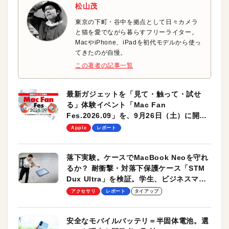
松山茂
東京の下町・谷中を拠点として日々カメラ
と猫を愛でながら暮らすフリーライター。
MacやiPhone、iPadを初代モデルから使っ
てきたのが自慢。
この著者の記事一覧
最新ガジェットを「見て・触って・試せ
る」体験イベント「Mac Fan
Fes.2026.09」を、9月26日（土）に開催
します！
Apple
レポート
落下実験。ケースでMacBook Neoを守れ
るか？ 耐衝撃・対落下保護ケース「STM
Dux Ultra」を検証。学生、ビジネスマン
のモバイルユースに最適！
アクセサリ
レポート
タイアップ
安全なモバイルバッテリ＝半固体電池。選