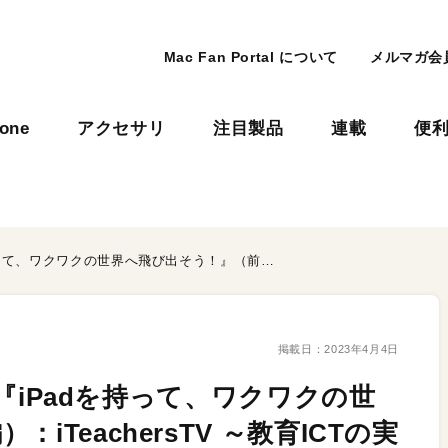
Mac Fan Portal について
メルマガ会
hone
アクセサリ
注目製品
連載
便
【Vol.423】大澤 結穂先生『iPadを持って、ワクワクの世界へ飛び出そう！』（前編）：iTeachersTV ～教育ICTの実践者たち～
掲載日：
2023年4月4日
先生『iPadを持って、ワクワクの世
TeachersTV ～教育ICTの実