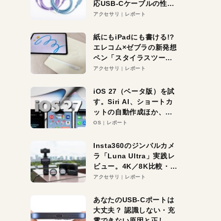
応USB-Cケーブルの性能
を検証。超コスパの1本を
アクセサリ
レポート
発見か？
紙にもiPadにも書ける!?
エレコム×ゼブラの新発想
ペン「スタイラスツーウ
ェイ」レビュー。持ち替
アクセサリ
レポート
え不要がラクすぎた！
iOS 27（ベータ版）を試
す。Siri AI、ショートカ
ットの自動作成ほか、期
待大の便利機能5選。
OS
レポート
iPhoneがAIの入り口にな
る未来はすぐそこ！
Insta360のジンバルカメ
ラ「Luna Ultra」実践レ
ビュー。4K／8K比較・ズ
ーム・夜間撮影をチェッ
アクセサリ
レポート
ク
あなたのUSB-Cポートは
大丈夫？ 認識しない・充
電できない原因と正しい