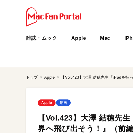
雑誌・ムック
Apple
Mac
iP
トップ
Apple
Apple
動画
【Vol.423】大澤 結穂
界へ飛び出そう！』（前編）：i