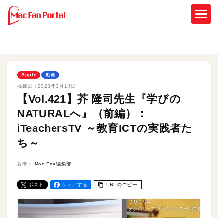
Apple
動画
掲載日：
2023年3月14日
【Vol.421】芥 隆司先生『学びの
NATURALへ』（前編）：
iTeachersTV ～教育ICTの実践者た
ち～
著者：
Mac Fan編集部
ポスト
シェアする
URLのコピー