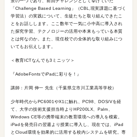
景の一つであり、前回チャレンジとして挙げていた
「Challenge Based Learning」（CBL,現実課題に基づく
学習法）の実践について、生徒たちと取り組んできたこ
とをお話しします。ここ数年で一気に小中高に導入され
た探究学習、テクノロジーの活用や本来もっている本質
とは何なのか。また、現任校での全体的な取り組みにつ
いてもお伝えします。
＜教育ICTなんでも3ミニッツ＞
『AdobeFontsでiPadに彩りを！』
講師：片岡 伸一 先生（千葉県立市川工業高等学校）
少年時代からPC6001やX1に触れ、PC98、DOS/Vを経
て、大学の技術支援担当時よりHP200LX、Palm、
Windows CE等の携帯端末の教育環境への導入を模索。
iPadを発売日の翌週より授業に導入し、現在では、iPad
とCloud環境を効果的に活用する校内システムを研究。専