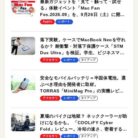
最新ガジェットを「見て・触って・試せ
る」体験イベント「Mac Fan
Fes.2026.09」を、9月26日（土）に開催
します！
Apple
レポート
落下実験。ケースでMacBook Neoを守れ
るか？ 耐衝撃・対落下保護ケース「STM
Dux Ultra」を検証。学生、ビジネスマン
のモバイルユースに最適！
アクセサリ
レポート
タイアップ
安全なモバイルバッテリ＝半固体電池。選
ぶべき理由を開発者に取材。
TORRAS「MiniMag Pro」の実機レビュ
ーも
アクセサリ
レポート
タイアップ
夏場のバイクは地獄？ ネッククーラーが助
けになるかも。 「COOLiFY Cyber
Fold」レビュー。冷却の速さ、密着する冷
却プレート、シンプルな操作性がグッド！
アクセサリ
レポート
タイアップ