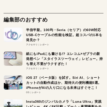
編集部のおすすめ
半信半疑。100均・Seria（セリア）の60W対応
USB-Cケーブルの性能を検証。超コスパの1本を
発見か？
アクセサリ
レポート
紙にもiPadにも書ける!? エレコム×ゼブラの新
発想ペン「スタイラスツーウェイ」レビュー。持
ち替え不要がラクすぎた！
アクセサリ
レポート
iOS 27（ベータ版）を試す。Siri AI、ショート
カットの自動作成ほか、期待大の便利機能5選。
iPhoneがAIの入り口になる未来はすぐそこ！
OS
レポート
Insta360のジンバルカメラ「Luna Ultra」実践
レビュー。4K／8K比較・ズーム・夜間撮影をチ