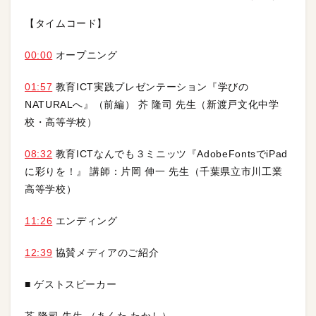
【タイムコード】
00:00
オープニング
01:57
教育ICT実践プレゼンテーション『学びの
NATURALへ』（前編） 芥 隆司 先生（新渡戸文化中学
校・高等学校）
08:32
教育ICTなんでも３ミニッツ『AdobeFontsでiPad
に彩りを！』 講師：片岡 伸一 先生（千葉県立市川工業
高等学校）
11:26
エンディング
12:39
協賛メディアのご紹介
■ ゲストスピーカー
芥 隆司 先生 （あくた たかし）