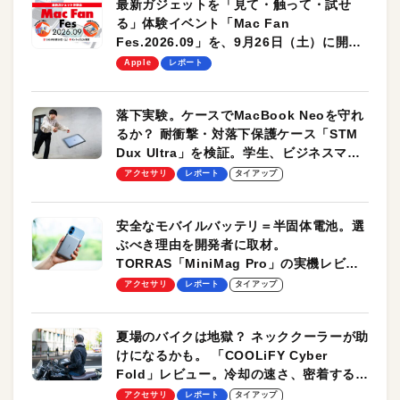
最新ガジェットを「見て・触って・試せ
る」体験イベント「Mac Fan
Fes.2026.09」を、9月26日（土）に開催
します！
Apple
レポート
落下実験。ケースでMacBook Neoを守れ
るか？ 耐衝撃・対落下保護ケース「STM
Dux Ultra」を検証。学生、ビジネスマン
のモバイルユースに最適！
アクセサリ
レポート
タイアップ
安全なモバイルバッテリ＝半固体電池。選
ぶべき理由を開発者に取材。
TORRAS「MiniMag Pro」の実機レビュ
ーも
アクセサリ
レポート
タイアップ
夏場のバイクは地獄？ ネッククーラーが助
けになるかも。 「COOLiFY Cyber
Fold」レビュー。冷却の速さ、密着する冷
却プレート、シンプルな操作性がグッド！
アクセサリ
レポート
タイアップ