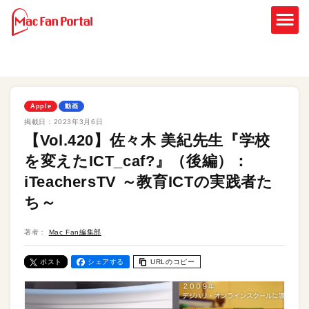
Apple
動画
掲載日：
2023年3月6日
【Vol.420】佐々木 美紀先生『学校
を変えたICT_caf?』（後編）：
iTeachersTV ～教育ICTの実践者た
ち～
著者：
Mac Fan編集部
ポスト
シェアする
URLのコピー