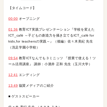
【タイムコード】
00:00
オープニング
01:36
教育ICT実践プレゼンテーション『学校を変えた
ICT_café ～子どもの創造力を掻き立てるICT_café for
kids,for teachersの実践～』（後編）佐々木美紀 先生
（洗足学園小学校）
09:54
教育ICTなんでも３ミニッツ 『授業で使える！ツ
ール活用講座』 講師：小酒井 正和 先生（玉川大学）
12:41
エンディング
13:49
協賛メディアのご紹介
■ ゲストスピーカー
佐々木 美紀 先生 （ささき みき）