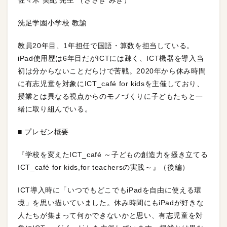
洗足学園小学校 教諭
教員20年目、1年担任で国語・算数を担当している。
iPad使用歴は6年目だがICTには疎く、ICT機器を導入当
初は分からないことだらけで苦戦。2020年から休み時間
に有志児童を対象にICT_café for kidsを主催しており、
授業とは異なる視点からのモノづくりに子どもたちと一
緒に取り組んでいる。
■ プレゼン概要
『学校を変えたICT_café ～子どもの創造力を掻き立てる
ICT_café for kids,for teachersの実践～』（後編）
ICT導入時に「いつでもどこでもiPadを自由に使える環
境」を思い描いていました。休み時間にもiPadが好きな
人たちが集まって何かできないかと思い、有志児童を対