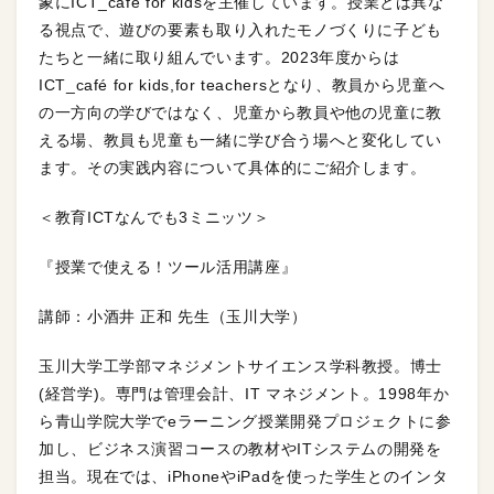
象にICT_café for kidsを主催しています。授業とは異な
る視点で、遊びの要素も取り入れたモノづくりに子ども
たちと一緒に取り組んでいます。2023年度からは
ICT_café for kids,for teachersとなり、教員から児童へ
の一方向の学びではなく、児童から教員や他の児童に教
える場、教員も児童も一緒に学び合う場へと変化してい
ます。その実践内容について具体的にご紹介します。
＜教育ICTなんでも3ミニッツ＞
『授業で使える！ツール活用講座』
講師：小酒井 正和 先生（玉川大学）
玉川大学工学部マネジメントサイエンス学科教授。博士
(経営学)。専門は管理会計、IT マネジメント。1998年か
ら青山学院大学でeラーニング授業開発プロジェクトに参
加し、ビジネス演習コースの教材やITシステムの開発を
担当。現在では、iPhoneやiPadを使った学生とのインタ