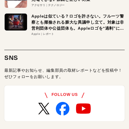
アクセサリ
テクノロジー
Appleは似ている？ロゴを許さない。フルーツ警
察とも揶揄される膨大な異議申し立て。対象は非
営利団体や公益団体も。Appleロゴを“過剰”に守
る理由とは
Apple
レポート
SNS
最新記事やお知らせ、編集部員の取材レポートなどを投稿中！
ぜひフォローをお願いします。
FOLLOW US