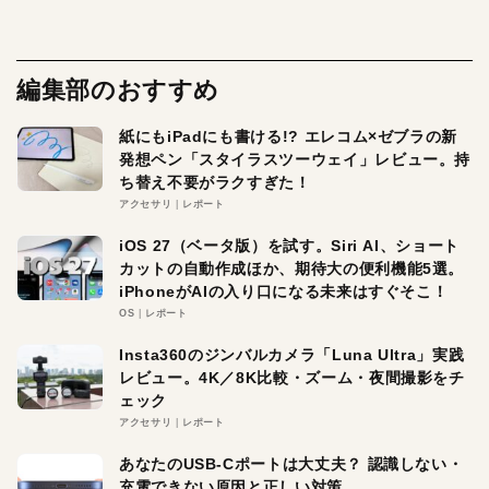
編集部のおすすめ
紙にもiPadにも書ける!? エレコム×ゼブラの新
発想ペン「スタイラスツーウェイ」レビュー。持
ち替え不要がラクすぎた！
アクセサリ
レポート
iOS 27（ベータ版）を試す。Siri AI、ショート
カットの自動作成ほか、期待大の便利機能5選。
iPhoneがAIの入り口になる未来はすぐそこ！
OS
レポート
Insta360のジンバルカメラ「Luna Ultra」実践
レビュー。4K／8K比較・ズーム・夜間撮影をチ
ェック
アクセサリ
レポート
あなたのUSB-Cポートは大丈夫？ 認識しない・
充電できない原因と正しい対策