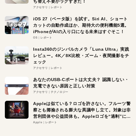
ち替え不要がラクすぎた！
アクセサリ
レポート
iOS 27（ベータ版）を試す。Siri AI、ショート
カットの自動作成ほか、期待大の便利機能5選。
iPhoneがAIの入り口になる未来はすぐそこ！
OS
レポート
Insta360のジンバルカメラ「Luna Ultra」実践
レビュー。4K／8K比較・ズーム・夜間撮影をチ
ェック
アクセサリ
レポート
あなたのUSB-Cポートは大丈夫？ 認識しない・
充電できない原因と正しい対策
アクセサリ
テクノロジー
Appleは似ている？ロゴを許さない。フルーツ警
察とも揶揄される膨大な異議申し立て。対象は非
営利団体や公益団体も。Appleロゴを“過剰”に守
る理由とは
Apple
レポート