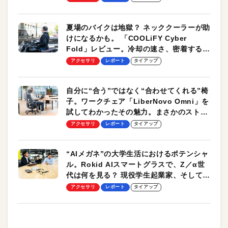
夏場のバイクは地獄？ ネッククーラーが助
けになるかも。 「COOLiFY Cyber
Fold」レビュー。冷却の速さ、密着する冷
却プレート、シンプルな操作性がグッド！
アクセサリ
レポート
タイアップ
自分に“合う”ではなく“合わせてくれる”椅
子。ワークチェア「LiberNovo Omni」を
試してわかったその魅力。まさかのストレ
ッチ機能も搭載
アクセサリ
レポート
タイアップ
“AIメガネ”の大学生活におけるポテンシャ
ル。Rokid AIスマートグラスで、Z／α世
代は何を見る？ 現役学生起業家、そして教
授による体験会レポート【PR】
アクセサリ
レポート
タイアップ