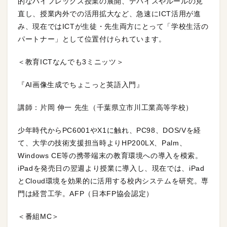
的なハイフレックス授業の展開、デバイスやルールの見
直し、授業内外での活用拡大など、急速にICT活用が進
み、現在ではICTが生徒・先生両方にとって「学校生活の
パートナー」として位置付けられています。
＜教育ICTなんでも3ミニッツ＞
『AI画像生成でちょこっと英語入門』
講師：片岡 伸一 先生（千葉県立市川工業高等学校）
少年時代からPC6001やX1に触れ、PC98、DOS/Vを経
て、大学の技術支援担当時よりHP200LX、Palm、
Windows CE等の携帯端末の教育環境への導入を模索。
iPadを発売日の翌週より授業に導入し、現在では、iPad
とCloud環境を効果的に活用する校内システムを研究。専
門は経営工学。AFP（日本FP協会認定）
＜番組MC＞