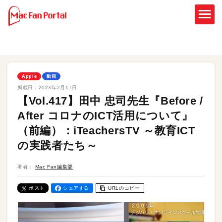
Apple
動画
掲載日：
2023年2月17日
【Vol.417】田中 忠司先生『Before /
After コロナのICT活用について』
（前編）：iTeachersTV ～教育ICT
の実践者たち～
著者：
Mac Fan編集部
ポスト
シェアする
URLのコピー