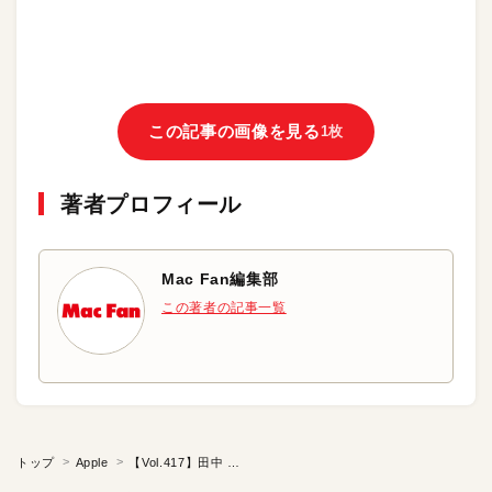
この記事の画像を見る
1枚
著者プロフィール
Mac Fan編集部
この著者の記事一覧
トップ
Apple
【Vol.417】田中 忠司先生『Before / After コロナのICT活用について』（前編）：iTeachersTV ～教育ICTの実践者たち～