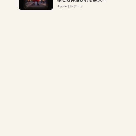
異議申し立て。対象は非
Apple
レポート
営利団体や公益団体も。
Appleロゴを“過剰”に守
る理由とは