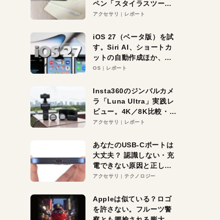
ペン「スタイラスツーウ
ェイ」レビュー。持ち替
アクセサリ
レポート
え不要がラクすぎた！
iOS 27（ベータ版）を試
す。Siri AI、ショートカ
ットの自動作成ほか、期
待大の便利機能5選。
OS
レポート
iPhoneがAIの入り口にな
る未来はすぐそこ！
Insta360のジンバルカメ
ラ「Luna Ultra」実践レ
ビュー。4K／8K比較・ズ
ーム・夜間撮影をチェッ
アクセサリ
レポート
ク
あなたのUSB-Cポートは
大丈夫？ 認識しない・充
電できない原因と正しい
対策
アクセサリ
テクノロジー
Appleは似ている？ロゴ
を許さない。フルーツ警
察とも揶揄される膨大な