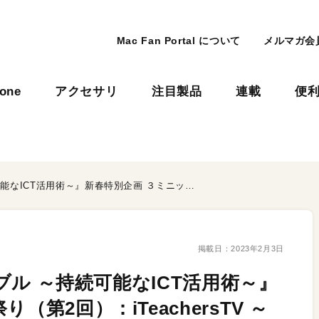
Mac Fan Portal について
メルマガ会
hone
アクセサリ
注目製品
連載
便
【Vol.412】『サスティナブル ～持続可能なICT活用術～』新春特別企画 ３ミニッツ祭り（第2回）：iTeachersTV ～教育ICTの実践者たち～
掲載日：
2023年2月3日
ナブル ～持続可能なICT活用術～』
第2回）：iTeachersTV ～