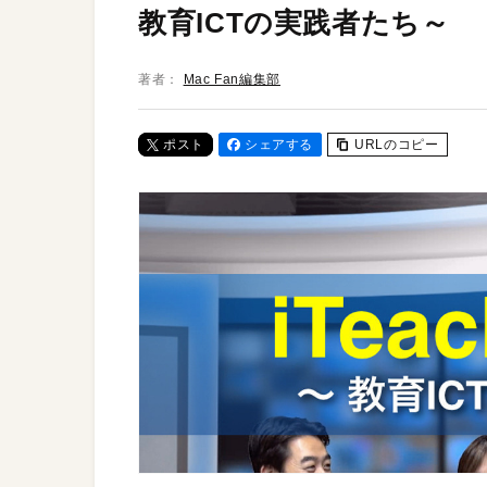
教育ICTの実践者たち～
著者：
Mac Fan編集部
ポスト
シェアする
URLのコピー